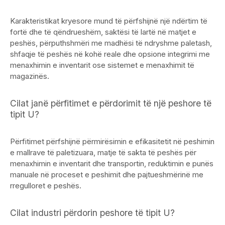
Karakteristikat kryesore mund të përfshijnë një ndërtim të
fortë dhe të qëndrueshëm, saktësi të lartë në matjet e
peshës, përputhshmëri me madhësi të ndryshme paletash,
shfaqje të peshës në kohë reale dhe opsione integrimi me
menaxhimin e inventarit ose sistemet e menaxhimit të
magazinës.
Cilat janë përfitimet e përdorimit të një peshore të
tipit U?
Përfitimet përfshijnë përmirësimin e efikasitetit në peshimin
e mallrave të paletizuara, matje të sakta të peshës për
menaxhimin e inventarit dhe transportin, reduktimin e punës
manuale në proceset e peshimit dhe pajtueshmërinë me
rregulloret e peshës.
Cilat industri përdorin peshore të tipit U?