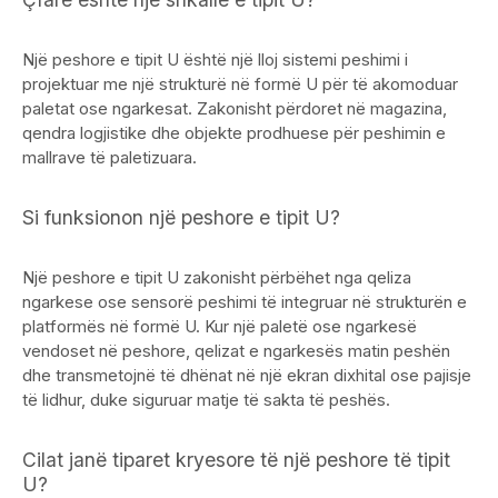
Një peshore e tipit U është një lloj sistemi peshimi i
projektuar me një strukturë në formë U për të akomoduar
paletat ose ngarkesat. Zakonisht përdoret në magazina,
qendra logjistike dhe objekte prodhuese për peshimin e
mallrave të paletizuara.
Si funksionon një peshore e tipit U?
Një peshore e tipit U zakonisht përbëhet nga qeliza
ngarkese ose sensorë peshimi të integruar në strukturën e
platformës në formë U. Kur një paletë ose ngarkesë
vendoset në peshore, qelizat e ngarkesës matin peshën
dhe transmetojnë të dhënat në një ekran dixhital ose pajisje
të lidhur, duke siguruar matje të sakta të peshës.
Cilat janë tiparet kryesore të një peshore të tipit
U?