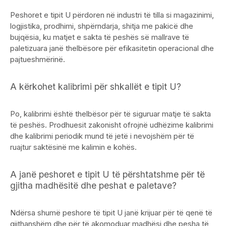
Peshoret e tipit U përdoren në industri të tilla si magazinimi,
logjistika, prodhimi, shpërndarja, shitja me pakicë dhe
bujqësia, ku matjet e sakta të peshës së mallrave të
paletizuara janë thelbësore për efikasitetin operacional dhe
pajtueshmërinë.
A kërkohet kalibrimi për shkallët e tipit U?
Po, kalibrimi është thelbësor për të siguruar matje të sakta
të peshës. Prodhuesit zakonisht ofrojnë udhëzime kalibrimi
dhe kalibrimi periodik mund të jetë i nevojshëm për të
ruajtur saktësinë me kalimin e kohës.
A janë peshoret e tipit U të përshtatshme për të
gjitha madhësitë dhe peshat e paletave?
Ndërsa shumë peshore të tipit U janë krijuar për të qenë të
gjithanshëm dhe për të akomoduar madhësi dhe pesha të