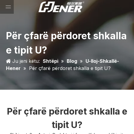
Për çfarë përdoret shkalla
e tipit U?
Ju jeni këtu:
Shtëpi
»
Blog
»
U-lloj-Shkallë-
Hener
»
Për çfarë përdoret shkalla e tipit U?
Për çfarë përdoret shkalla e
tipit U?