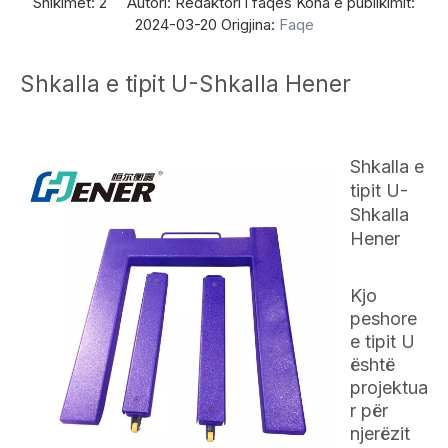
Shikimet:
2
Autori: Redaktori i faqes Koha e publikimit:
2024-03-20 Origjina:
Faqe
Shkalla e tipit U-Shkalla Hener
Shkalla e
tipit U-
Shkalla
Hener
Kjo
peshore
e tipit U
është
projektua
r për
njerëzit