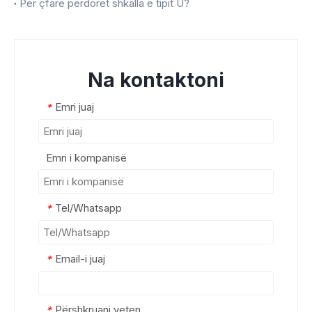
Për çfarë përdoret shkalla e tipit U?
Na kontaktoni
Emri juaj
*
Emri i kompanisë
Tel/Whatsapp
*
Email-i juaj
*
Përshkruani veten
*