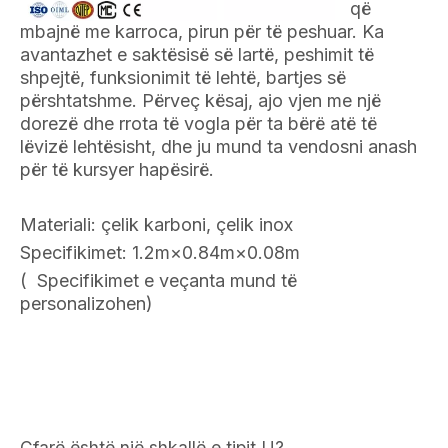
që
mbajnë me karroca, pirun për të peshuar. Ka
avantazhet e saktësisë së lartë, peshimit të
shpejtë, funksionimit të lehtë, bartjes së
përshtatshme. Përveç kësaj, ajo vjen me një
dorezë dhe rrota të vogla për ta bërë atë të
lëvizë lehtësisht, dhe ju mund ta vendosni anash
për të kursyer hapësirë.
Materiali: çelik karboni, çelik inox
Specifikimet: 1.2m×0.84m×0.08m
(
Specifikimet e veçanta mund të
personalizohen)
Çfarë është një shkallë e tipit U?