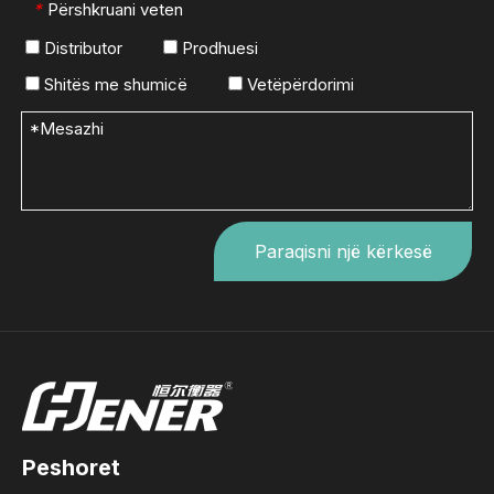
Përshkruani veten
*
Distributor
Prodhuesi
Shitës me shumicë
Vetëpërdorimi
Paraqisni një kërkesë
Peshoret