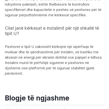
ndryshme paletash, është thelbësore të kontrolloni
specifikimet dhe kapacitetin e peshës së peshores për të
siguruar përputhshmërinë me kërkesat specifike.
Cilat janë kërkesat e instalimit për një shkallë të
tipit U?
Peshoret e tipit U zakonisht kërkojnë një sipërfaqe të
niveluar dhe të qëndrueshme për instalim, së bashku me
aksesin në energji për ekranin dixhital ose pajisjet e lidhura.
Instalimi mund të përfshijë sigurimin e peshores në
dysheme ose platformë për të siguruar stabilitet gjatë
përdorimit.
Blogje të ngjashme