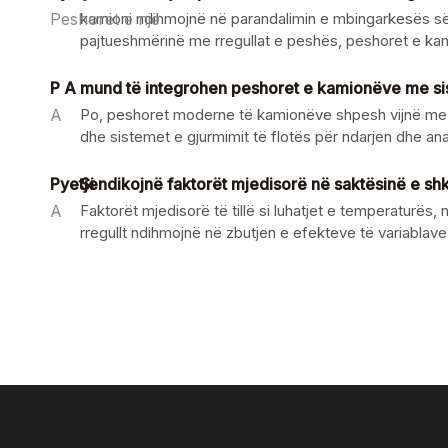
Peshoret e një
kamioni ndihmojnë në parandalimin e mbingarkesës së 
pajtueshmërinë me rregullat e peshës, peshoret e kamio
P A
mund të integrohen peshoret e kamionëve me sis
A
Po, peshoret moderne të kamionëve shpesh vijnë me siste
dhe sistemet e gjurmimit të flotës për ndarjen dhe an
Pyetje
Si ndikojnë faktorët mjedisorë në saktësinë e sh
A
Faktorët mjedisorë të tillë si luhatjet e temperaturës,
rregullt ndihmojnë në zbutjen e efekteve të variablav