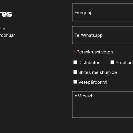
res
n e
prodhuar
Përshkruani veten
*
Distributor
Prodhue
Shitës me shumicë
Vetëpërdorimi