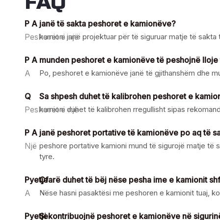
FAQ
P A
janë të sakta peshoret e kamionëve?
Peshoret e një
kamioni janë projektuar për të siguruar matje të sakt
P A
munden peshoret e kamionëve të peshojnë lloje
A
Po, peshoret e kamionëve janë të gjithanshëm dhe mun
Q
Sa shpesh duhet të kalibrohen peshoret e kami
Peshoret e një
kamioni duhet të kalibrohen rregullisht sipas rekoman
P A
janë peshoret portative të kamionëve po aq të s
Një
peshore portative kamioni mund të sigurojë matje të s
tyre.
Pyetje
Çfarë duhet të bëj nëse pesha ime e kamionit sh
A
Nëse hasni pasaktësi me peshoren e kamionit tuaj, konta
Pyetje
Si kontribuojnë peshoret e kamionëve në sigurin