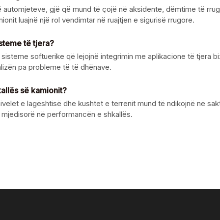
automjeteve, gjë që mund të çojë në aksidente, dëmtime të rrugës 
nit luajnë një rol vendimtar në ruajtjen e sigurisë rrugore.
teme të tjera?
me softuerike që lejojnë integrimin me aplikacione të tjera biznesi
alizën pa probleme të të dhënave.
kallës së kamionit?
 nivelet e lagështisë dhe kushtet e terrenit mund të ndikojnë në sak
e mjedisorë në performancën e shkallës.