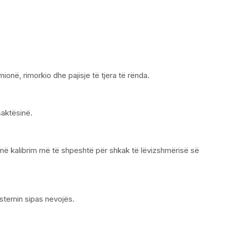
në, rimorkio dhe pajisje të tjera të rënda.
saktësinë.
jnë kalibrim më të shpeshtë për shkak të lëvizshmërisë së
istemin sipas nevojës.