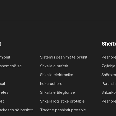
t
Shërb
mionit
Sistemi i peshimit të pirunit
Peshore
dyshemesë së
Shkalla e buferit
Zgjidhja
Shkallë elektronike
Shërbime
nçit
hekurudhore
Para-shi
letës
Shkalla e Blegtorisë
Shkarko
lit
Shkalla logjistike protable
Peshor
garkesës së boshtit
Trarët e peshimit protable