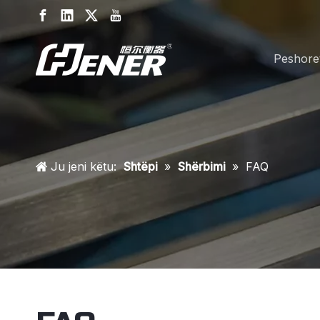
Peshore
Ju jeni këtu:
Shtëpi
»
Shërbimi
»
FAQ