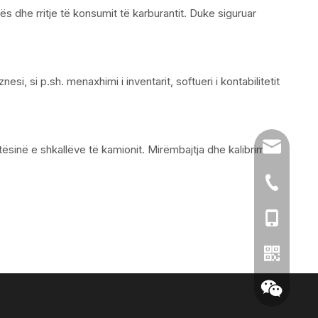
dhe rritje të konsumit të karburantit. Duke siguruar
, si p.sh. menaxhimi i inventarit, softueri i kontabilitetit
sales@chi
tësinë e shkallëve të kamionit. Mirëmbajtja dhe kalibrimi i
86-519-86
86- 13776