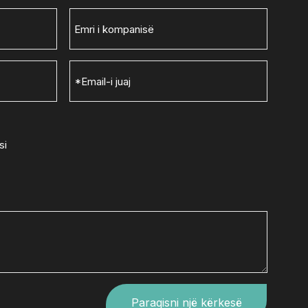
Whatsapp
Wechat
si
Paraqisni një kërkesë