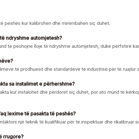
a të peshës kur kalibrohen dhe mirëmbahen siç duhet.
 të ndryshme automjetesh?
d të peshojnë lloje të ndryshme automjetesh, duke përfshirë kamio
onëve?
dimeve të prodhuesit dhe standardeve të industrisë për të ruajtur 
akta sa instalimet e përhershme?
akta kur instalohet dhe përdoret siç duhet, por ato mund të kërko
faq lexime të pasakta të peshës?
ktoni një teknik të kualifikuar për të inspektuar dhe rikalibruar s
ë rrugore?