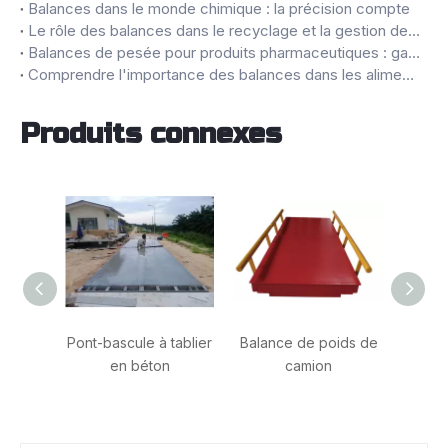
Balances dans le monde chimique : la précision compte
Le rôle des balances dans le recyclage et la gestion des déchets
Balances de pesée pour produits pharmaceutiques : garantir la précision et la qualité
Comprendre l'importance des balances dans les aliments et les boissons
Produits connexes
Pont-bascule à tablier
Balance de poids de
Bal
en béton
camion
plate