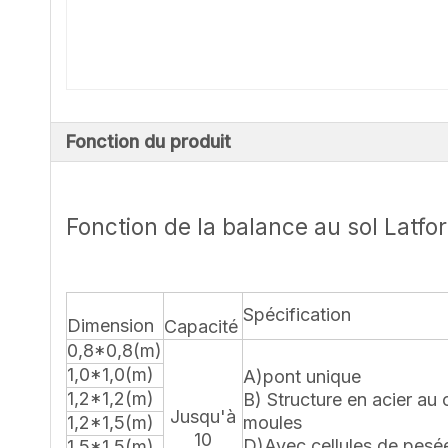
Fonction du produit
Fonction de la balance au sol Latf
Spécification
Dimension
Capacité
0,8*0,8(m)
1,0*1,0(m)
A)pont unique
1,2*1,2(m)
B) Structure en acier au
Jusqu'à
1,2*1,5(m)
moules
10
D)Avec cellules de pesé
1,5*1,5(m)