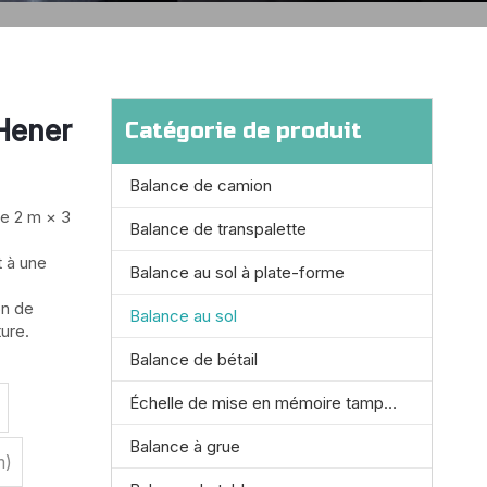
Hener
Catégorie de produit
Balance de camion
me 2 m × 3
Balance de transpalette
t à une
Balance au sol à plate-forme
on de
Balance au sol
ture.
Balance de bétail
Échelle de mise en mémoire tampon
Balance à grue
m)