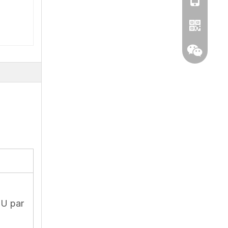
WhatsApp
Wechat
 U par