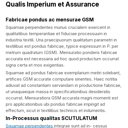
Qualis Imperium et Assurance
Fabricae pondus ac mensurae GSM
Squamae perpendentes munus crucialem exercent in
qualitatibus temperantiae et fiduciae processuum in
industria textili. Una praecipuorum qualitatum parametri in
textilibus est pondus fabricae, typice expressum in P. per
metrum quadratum (GSM). Mensuratio ponderis fabricae
accurata est necessaria ad hoc quod productum occurrat
signa certa et mos exigentias.
Squamae ad pondus fabricae exemplarium metiri solebant,
artifices GSM accurate computare sinentes. Haec notitia
adiuvat ad constantiam servandam in productione fabricae,
ut unaquaeque massa in specificationibus desideratis
occurrat. Mensuratiora GSM accurata magni momenti est
pro applicationibus ubi pondus fabricae impingit ad
effectum, sicut in textilibus technicis et indumentis.
In-Processus qualitas SCUTULATUM
Squamae perpendentes
integrae sunt ad in- cessus