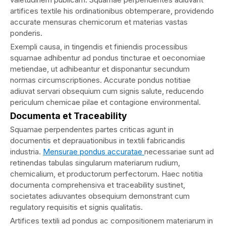
artifices textile his ordinationibus obtemperare, providendo
accurate mensuras chemicorum et materias vastas
ponderis.
Exempli causa, in tingendis et finiendis processibus
squamae adhibentur ad pondus tincturae et oeconomiae
metiendae, ut adhibeantur et disponantur secundum
normas circumscriptiones. Accurate pondus notitiae
adiuvat servari obsequium cum signis salute, reducendo
periculum chemicae pilae et contagione environmental.
Documenta et Traceability
Squamae perpendentes partes criticas agunt in
documentis et deprauationibus in textili fabricandis
industria.
Mensurae pondus accuratae
necessariae sunt ad
retinendas tabulas singularum materiarum rudium,
chemicalium, et productorum perfectorum. Haec notitia
documenta comprehensiva et traceability sustinet,
societates adiuvantes obsequium demonstrant cum
regulatory requisitis et signis qualitatis.
Artifices textili ad pondus ac compositionem materiarum in