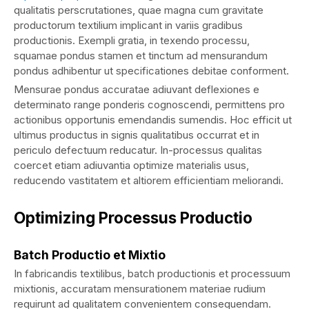
qualitatis perscrutationes, quae magna cum gravitate
productorum textilium implicant in variis gradibus
productionis. Exempli gratia, in texendo processu,
squamae pondus stamen et tinctum ad mensurandum
pondus adhibentur ut specificationes debitae conforment.
Mensurae pondus accuratae adiuvant deflexiones e
determinato range ponderis cognoscendi, permittens pro
actionibus opportunis emendandis sumendis. Hoc efficit ut
ultimus productus in signis qualitatibus occurrat et in
periculo defectuum reducatur. In-processus qualitas
coercet etiam adiuvantia optimize materialis usus,
reducendo vastitatem et altiorem efficientiam meliorandi.
Optimizing Processus Productio
Batch Productio et Mixtio
In fabricandis textilibus, batch productionis et processuum
mixtionis, accuratam mensurationem materiae rudium
requirunt ad qualitatem convenientem consequendam.