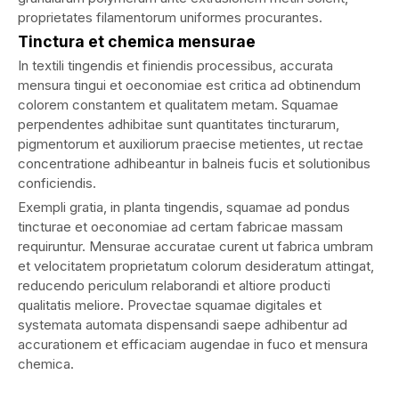
proprietates filamentorum uniformes procurantes.
Tinctura et chemica mensurae
In textili tingendis et finiendis processibus, accurata
mensura tingui et oeconomiae est critica ad obtinendum
colorem constantem et qualitatem metam. Squamae
perpendentes adhibitae sunt quantitates tincturarum,
pigmentorum et auxiliorum praecise metientes, ut rectae
concentratione adhibeantur in balneis fucis et solutionibus
conficiendis.
Exempli gratia, in planta tingendis, squamae ad pondus
tincturae et oeconomiae ad certam fabricae massam
requiruntur. Mensurae accuratae curent ut fabrica umbram
et velocitatem proprietatum colorum desideratum attingat,
reducendo periculum relaborandi et altiore producti
qualitatis meliore. Provectae squamae digitales et
systemata automata dispensandi saepe adhibentur ad
accurationem et efficaciam augendae in fuco et mensura
chemica.