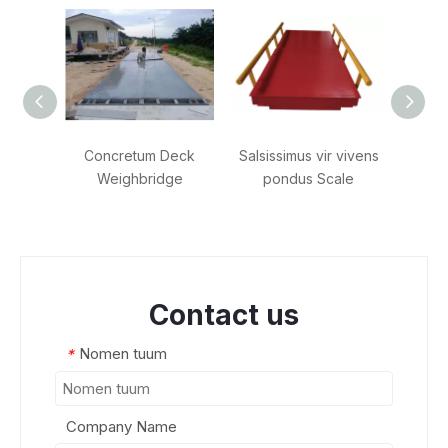
Concretum Deck
Salsissimus vir vivens
Platfo
Weighbridge
pondus Scale
H
Contact us
Nomen tuum
*
Company Name