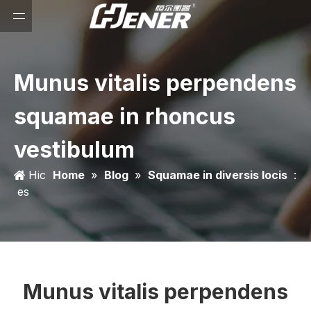
Munus vitalis perpendens
squamae in rhoncus
vestibulum
Hic
Home
»
Blog
»
Squamae in diversis locis
:
es
Munus vitalis perpendens