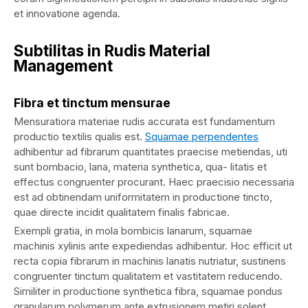
et innovatione agenda.
Subtilitas in Rudis Material
Management
Fibra et tinctum mensurae
Mensuratiora materiae rudis accurata est fundamentum
productio textilis qualis est.
Squamae perpendentes
adhibentur ad fibrarum quantitates praecise metiendas, uti
sunt bombacio, lana, materia synthetica, qua- litatis et
effectus congruenter procurant. Haec praecisio necessaria
est ad obtinendam uniformitatem in productione tincto,
quae directe incidit qualitatem finalis fabricae.
Exempli gratia, in mola bombicis lanarum, squamae
machinis xylinis ante expediendas adhibentur. Hoc efficit ut
recta copia fibrarum in machinis lanatis nutriatur, sustinens
congruenter tinctum qualitatem et vastitatem reducendo.
Similiter in productione synthetica fibra, squamae pondus
granularum polymerum ante extrusionem metiri solent,