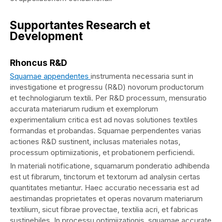
Supportantes Research et
Development
Rhoncus R&D
Squamae appendentes
instrumenta necessaria sunt in
investigatione et progressu (R&D) novorum productorum
et technologiarum textili. Per R&D processum, mensuratio
accurata materiarum rudium et exemplorum
experimentalium critica est ad novas solutiones textiles
formandas et probandas. Squamae perpendentes varias
actiones R&D sustinent, inclusas materiales notas,
processum optimiizationis, et probationem perficiendi.
In materiali notificatione, squamarum ponderatio adhibenda
est ut fibrarum, tinctorum et textorum ad analysin certas
quantitates metiantur. Haec accuratio necessaria est ad
aestimandas proprietates et operas novarum materiarum
textilium, sicut fibrae provectae, textilia acri, et fabricas
sustinebiles. In processu optimiizationis, squamae accurate