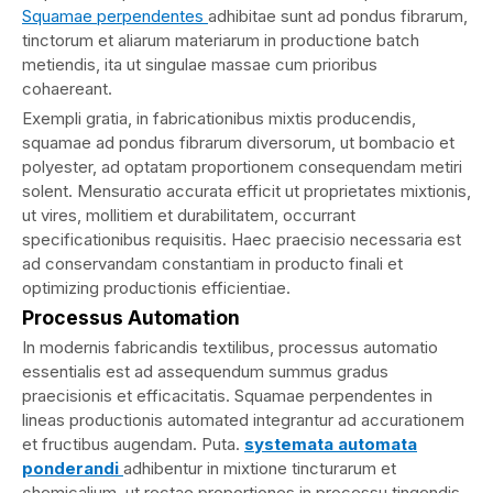
Squamae perpendentes
adhibitae sunt ad pondus fibrarum,
tinctorum et aliarum materiarum in productione batch
metiendis, ita ut singulae massae cum prioribus
cohaereant.
Exempli gratia, in fabricationibus mixtis producendis,
squamae ad pondus fibrarum diversorum, ut bombacio et
polyester, ad optatam proportionem consequendam metiri
solent. Mensuratio accurata efficit ut proprietates mixtionis,
ut vires, mollitiem et durabilitatem, occurrant
specificationibus requisitis. Haec praecisio necessaria est
ad conservandam constantiam in producto finali et
optimizing productionis efficientiae.
Processus Automation
In modernis fabricandis textilibus, processus automatio
essentialis est ad assequendum summus gradus
praecisionis et efficacitatis. Squamae perpendentes in
lineas productionis automated integrantur ad accurationem
et fructibus augendam. Puta.
systemata automata
ponderandi
adhibentur in mixtione tincturarum et
chemicalium, ut rectae proportiones in processu tingendis