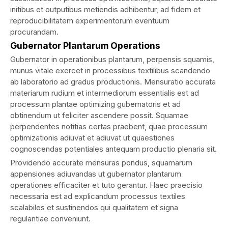
initibus et outputibus metiendis adhibentur, ad fidem et
reproducibilitatem experimentorum eventuum
procurandam.
Gubernator Plantarum Operations
Gubernator in operationibus plantarum, perpensis squamis,
munus vitale exercet in processibus textilibus scandendo
ab laboratorio ad gradus productionis. Mensuratio accurata
materiarum rudium et intermediorum essentialis est ad
processum plantae optimizing gubernatoris et ad
obtinendum ut feliciter ascendere possit. Squamae
perpendentes notitias certas praebent, quae processum
optimizationis adiuvat et adiuvat ut quaestiones
cognoscendas potentiales antequam productio plenaria sit.
Providendo accurate mensuras pondus, squamarum
appensiones adiuvandas ut gubernator plantarum
operationes efficaciter et tuto gerantur. Haec praecisio
necessaria est ad explicandum processus textiles
scalabiles et sustinendos qui qualitatem et signa
regulantiae conveniunt.