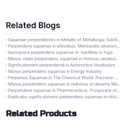
Related Blogs
Squamae perpendentes in Metallis et Metallurgia: Subtilitas in omni Gram
Perpendens squamas in arboribus: Mensuratio silvarum largitas
Aerospace perpendens squamas in: Subtilitas in fuga
Munus vitalis perpendens squamae in rhoncus vestibulum
Significationem perpendendi in Automotiva Vestibulum
Munus perpendens squamas in Energy Industry
Perpensis Squamae in The Chemical World: Precision Matters
Munus perpendens squamas in redivivus et deserta Management
Perpendens squamas in Pharmaceuticis: Prospicere et Quality
Explicabo significationem perpendens squamas in cibo et potum
Related Products