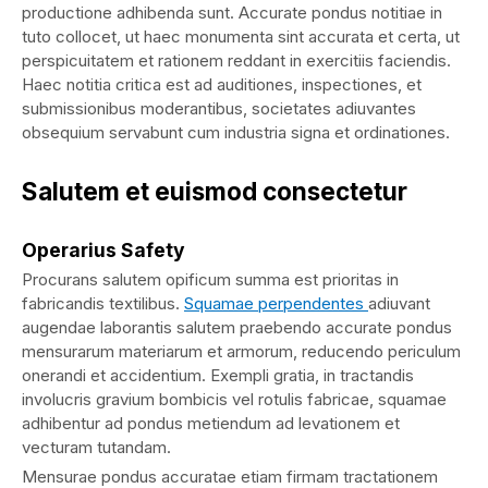
productione adhibenda sunt. Accurate pondus notitiae in
tuto collocet, ut haec monumenta sint accurata et certa, ut
perspicuitatem et rationem reddant in exercitiis faciendis.
Haec notitia critica est ad auditiones, inspectiones, et
submissionibus moderantibus, societates adiuvantes
obsequium servabunt cum industria signa et ordinationes.
Salutem et euismod consectetur
Operarius Safety
Procurans salutem opificum summa est prioritas in
fabricandis textilibus.
Squamae perpendentes
adiuvant
augendae laborantis salutem praebendo accurate pondus
mensurarum materiarum et armorum, reducendo periculum
onerandi et accidentium. Exempli gratia, in tractandis
involucris gravium bombicis vel rotulis fabricae, squamae
adhibentur ad pondus metiendum ad levationem et
vecturam tutandam.
Mensurae pondus accuratae etiam firmam tractationem