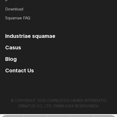
P
Download
Squamae FAQ
Industriae squamae
Casus
Blog
Contact Us
© COPYRIGHT
2026
CHANGZHOU HENER APPENSATIO
ORNATUS CO., LTD. OMNIA IURA RESERVANDA.