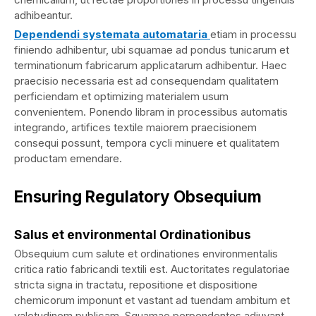
adhibeantur.
Dependendi systemata automataria
etiam in processu
finiendo adhibentur, ubi squamae ad pondus tunicarum et
terminationum fabricarum applicatarum adhibentur. Haec
praecisio necessaria est ad consequendam qualitatem
perficiendam et optimizing materialem usum
convenientem. Ponendo libram in processibus automatis
integrando, artifices textile maiorem praecisionem
consequi possunt, tempora cycli minuere et qualitatem
productam emendare.
Ensuring Regulatory Obsequium
Salus et environmental Ordinationibus
Obsequium cum salute et ordinationes environmentalis
critica ratio fabricandi textili est. Auctoritates regulatoriae
stricta signa in tractatu, repositione et dispositione
chemicorum imponunt et vastant ad tuendam ambitum et
valetudinem publicam. Squamae perpendentes adiuvant