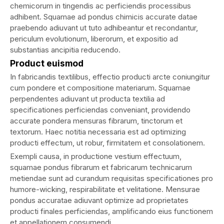
chemicorum in tingendis ac perficiendis processibus
adhibent. Squamae ad pondus chimicis accurate datae
praebendo adiuvant ut tuto adhibeantur et recondantur,
periculum evolutionum, liberorum, et expositio ad
substantias ancipitia reducendo.
Product euismod
In fabricandis textilibus, effectio producti arcte coniungitur
cum pondere et compositione materiarum. Squamae
perpendentes adiuvant ut producta textilia ad
specificationes perficiendas conveniant, providendo
accurate pondera mensuras fibrarum, tinctorum et
textorum. Haec notitia necessaria est ad optimizing
producti effectum, ut robur, firmitatem et consolationem.
Exempli causa, in productione vestium effectuum,
squamae pondus fibrarum et fabricarum technicarum
metiendae sunt ad curandum requisitas specificationes pro
humore-wicking, respirabilitate et velitatione. Mensurae
pondus accuratae adiuvant optimize ad proprietates
producti finales perficiendas, amplificando eius functionem
et appellationem consumendi.