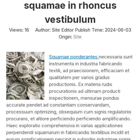
squamae in rhoncus
vestibulum
Views:
16
Author: Site Editor Publish Time: 2024-06-03
Origin:
Site
Squamae ponderantes
necessaria sunt
instrumenta in industria fabricando
textili, ad praecisionem, efficaciam et
qualitatem per varios gradus
productionis. Ex materia rudis
procurationis ad ultimam producti
inspectionem, mensurae pondus
accurate pendet ad constantiam conservandam,
processuum optimizing, obsequium cum signis regulatoriis
procurans, et altiore perficiendo perficiendo amplificando.
Haec exploratio comprehensiva in varias applicationes
perpendendi squamarum in fabricandis textilibus incidit et
eorum significationem percipit in subsidiis industriae signis