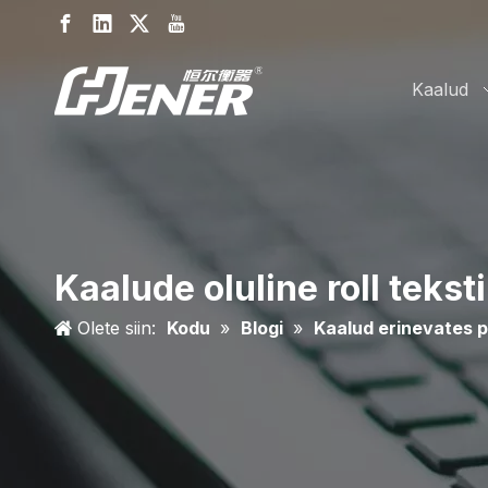
Kaalud
Kaalude oluline roll tekst
Olete siin:
Kodu
»
Blogi
»
Kaalud erinevates 