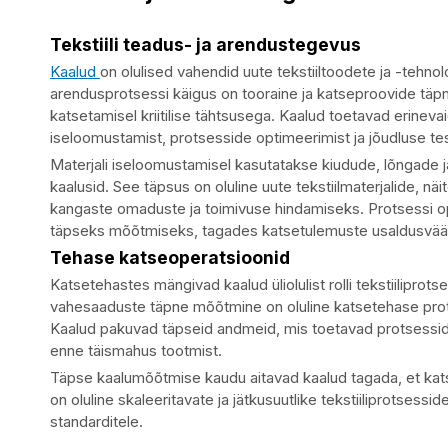
Tekstiili teadus- ja arendustegevus
Kaalud
on olulised vahendid uute tekstiiltoodete ja -tehno
arendusprotsessi käigus on tooraine ja katseproovide täpn
katsetamisel kriitilise tähtsusega. Kaalud toetavad erineva
iseloomustamist, protsesside optimeerimist ja jõudluse tes
Materjali iseloomustamisel kasutatakse kiudude, lõngade
kaalusid. See täpsus on oluline uute tekstiilmaterjalide, näit
kangaste omaduste ja toimivuse hindamiseks. Protsessi opt
täpseks mõõtmiseks, tagades katsetulemuste usaldusväär
Tehase katseoperatsioonid
Katsetehastes mängivad kaalud üliolulist rolli tekstiilipro
vahesaaduste täpne mõõtmine on oluline katsetehase prot
Kaalud pakuvad täpseid andmeid, mis toetavad protsessid
enne täismahus tootmist.
Täpse kaalumõõtmise kaudu aitavad kaalud tagada, et katse
on oluline skaleeritavate ja jätkusuutlike tekstiiliprotsessi
standarditele.