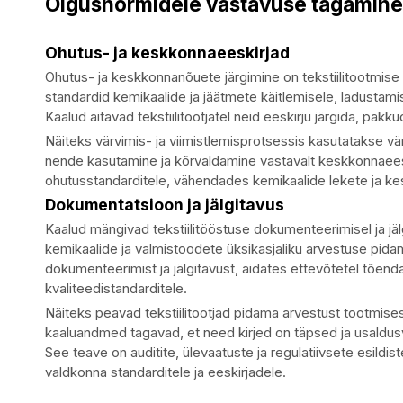
Õigusnormidele vastavuse tagamine
Ohutus- ja keskkonnaeeskirjad
Ohutus- ja keskkonnanõuete järgimine on tekstiilitootmis
standardid kemikaalide ja jäätmete käitlemisele, ladustamis
Kaalud aitavad tekstiilitootjatel neid eeskirju järgida, pa
Näiteks värvimis- ja viimistlemisprotsessis kasutatakse v
nende kasutamine ja kõrvaldamine vastavalt keskkonnaees
ohutusstandarditele, vähendades kemikaalide lekete ja k
Dokumentatsioon ja jälgitavus
Kaalud mängivad tekstiilitööstuse dokumenteerimisel ja jälgit
kemikaalide ja valmistoodete üksikasjaliku arvestuse pid
dokumenteerimist ja jälgitavust, aidates ettevõtetel tõend
kvaliteedistandarditele.
Näiteks peavad tekstiilitootjad pidama arvestust tootmise
kaaluandmed tagavad, et need kirjed on täpsed ja usaldusv
See teave on auditite, ülevaatuste ja regulatiivsete esildist
valdkonna standarditele ja eeskirjadele.