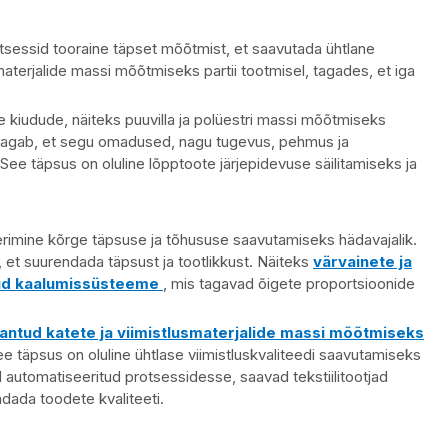
otsessid tooraine täpset mõõtmist, et saavutada ühtlane
terjalide massi mõõtmiseks partii tootmisel, tagades, et iga
 kiudude, näiteks puuvilla ja polüestri massi mõõtmiseks
tagab, et segu omadused, nagu tugevus, pehmus ja
See täpsus on oluline lõpptoote järjepidevuse säilitamiseks ja
rimine kõrge täpsuse ja tõhususe saavutamiseks hädavajalik.
, et suurendada täpsust ja tootlikkust. Näiteks
värvainete ja
tud kaalumissüsteeme
, mis tagavad õigete proportsioonide
antud katete ja viimistlusmaterjalide massi mõõtmiseks
e täpsus on oluline ühtlase viimistluskvaliteedi saavutamiseks
 automatiseeritud protsessidesse, saavad tekstiilitootjad
dada toodete kvaliteeti.