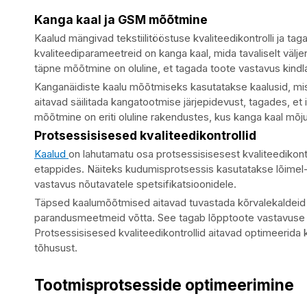
Kanga kaal ja GSM mõõtmine
Kaalud mängivad tekstiilitööstuse kvaliteedikontrolli ja tagam
kvaliteediparameetreid on kanga kaal, mida tavaliselt vä
täpne mõõtmine on oluline, et tagada toote vastavus kindl
Kanganäidiste kaalu mõõtmiseks kasutatakse kaalusid, mi
aitavad säilitada kangatootmise järjepidevust, tagades, et
mõõtmine on eriti oluline rakendustes, kus kanga kaal mõjutab
Protsessisisesed kvaliteedikontrollid
Kaalud
on lahutamatu osa protsessisisesest kvaliteedikontro
etappides. Näiteks kudumisprotsessis kasutatakse lõimel
vastavus nõutavatele spetsifikatsioonidele.
Täpsed kaalumõõtmised aitavad tuvastada kõrvalekaldeid
parandusmeetmeid võtta. See tagab lõpptoote vastavuse k
Protsessisisesed kvaliteedikontrollid aitavad optimeerida 
tõhusust.
Tootmisprotsesside optimeerimine