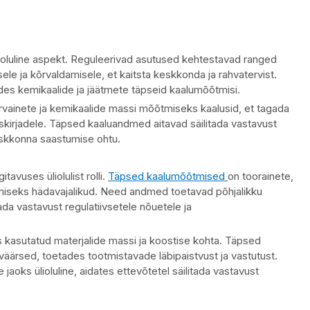
e oluline aspekt. Reguleerivad asutused kehtestavad ranged
ele ja kõrvaldamisele, et kaitsta keskkonda ja rahvatervist.
kkudes kemikaalide ja jäätmete täpseid kaalumõõtmisi.
ärvainete ja kemikaalide massi mõõtmiseks kaalusid, et tagada
kirjadele. Täpsed kaaluandmed aitavad säilitada vastavust
eskkonna saastumise ohtu.
avuses üliolulist rolli.
Täpsed kaalumõõtmised
on toorainete,
amiseks hädavajalikud. Need andmed toetavad põhjalikku
ada vastavust regulatiivsetele nõuetele ja
s kasutatud materjalide massi ja koostise kohta. Täpsed
äärsed, toetades tootmistavade läbipaistvust ja vastutust.
e jaoks ülioluline, aidates ettevõtetel säilitada vastavust