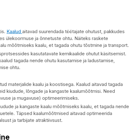
tis.
Kaalud
aitavad suurendada töötajate ohutust, pakkudes
es ülekoormuse ja õnnetuste ohtu. Näiteks raskete
kaalu mõõtmiseks kaalu, et tagada ohutu tõstmine ja transport.
sprotsessides kasutatavate kemikaalide ohutut käsitsemist.
kaalud tagada nende ohutu kasutamise ja ladustamise,
mise ohtu.
atud materjalide kaalu ja koostisega. Kaalud aitavad tagada
eid kiudude, lõngade ja kangaste kaalumõõtmisi. Need
davuse ja mugavuse) optimeerimiseks.
 kiudude ja kangaste kaalu mõõtmiseks kaalu, et tagada nende
 nõuetele. Täpsed kaalumõõtmised aitavad optimeerida
st ja tarbijate atraktiivsust.
ine