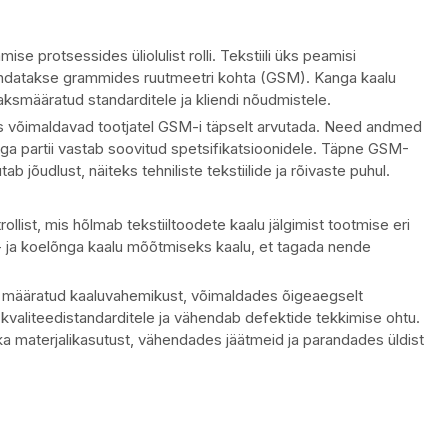
ise protsessides üliolulist rolli. Tekstiili üks peamisi
ljendatakse grammides ruutmeetri kohta (GSM). Kanga kaalu
aksmääratud standarditele ja kliendi nõudmistele.
s võimaldavad tootjatel GSM-i täpselt arvutada. Need andmed
 iga partii vastab soovitud spetsifikatsioonidele. Täpne GSM-
 jõudlust, näiteks tehniliste tekstiilide ja rõivaste puhul.
llist, mis hõlmab tekstiiltoodete kaalu jälgimist tootmise eri
- ja koelõnga kaalu mõõtmiseks kaalu, et tagada nende
 määratud kaaluvahemikust, võimaldades õigeaegselt
valiteedistandarditele ja vähendab defektide tekkimise ohtu.
ka materjalikasutust, vähendades jäätmeid ja parandades üldist