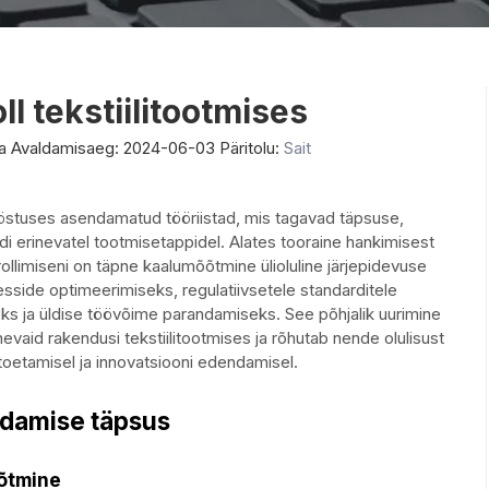
ll tekstiilitootmises
a Avaldamisaeg: 2024-06-03 Päritolu:
Sait
tööstuses asendamatud tööriistad, mis tagavad täpsuse,
di erinevatel tootmisetappidel. Alates tooraine hankimisest
ollimiseni on täpne kaalumõõtmine ülioluline järjepidevuse
esside optimeerimiseks, regulatiivsetele standarditele
s ja üldise töövõime parandamiseks. See põhjalik uurimine
nevaid rakendusi tekstiilitootmises ja rõhutab nende olulisust
toetamisel ja innovatsiooni edendamisel.
ldamise täpsus
õõtmine