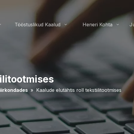
Tööstuslikud Kaalud
Heneri Kohta
J
iilitootmises
piirkondades
»
Kaalude elutähtis roll tekstiilitootmises