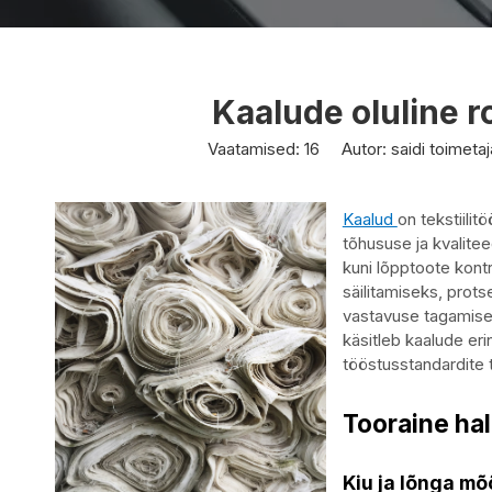
Kaalude oluline ro
Vaatamised:
16
Autor: saidi toimetaj
Kaalud
on tekstiili
tõhususe ja kvalitee
kuni lõpptoote kontr
säilitamiseks, prots
vastavuse tagamisek
käsitleb kaalude eri
tööstusstandardite 
Tooraine ha
Kiu ja lõnga m