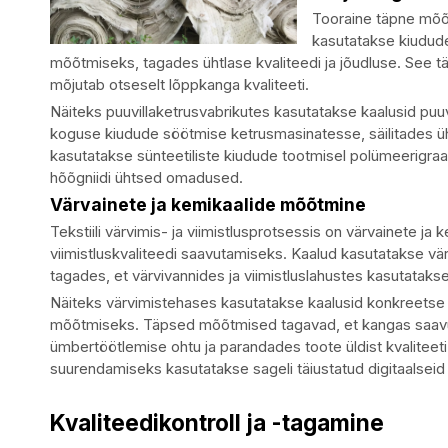
Tooraine täpne mõõt
kasutatakse kiudude 
mõõtmiseks, tagades ühtlase kvaliteedi ja jõudluse. See t
mõjutab otseselt lõppkanga kvaliteeti.
Näiteks puuvillaketrusvabrikutes kasutatakse kaalusid puuv
koguse kiudude söötmise ketrusmasinatesse, säilitades ü
kasutatakse sünteetiliste kiudude tootmisel polümeerigra
hõõgniidi ühtsed omadused.
Värvainete ja kemikaalide mõõtmine
Tekstiili värvimis- ja viimistlusprotsessis on värvainete ja
viimistluskvaliteedi saavutamiseks. Kaalud kasutatakse v
tagades, et värvivannides ja viimistluslahustes kasutataks
Näiteks värvimistehases kasutatakse kaalusid konkreetse k
mõõtmiseks. Täpsed mõõtmised tagavad, et kangas saavu
ümbertöötlemise ohtu ja parandades toote üldist kvaliteet
suurendamiseks kasutatakse sageli täiustatud digitaalseid
Kvaliteedikontroll ja -tagamine