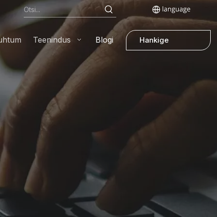
uhtum
Teenindus
Blogi
Hankige
hinnapakkumine