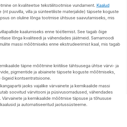
mine on kvaliteetse tekstiilitootmise vundament.
Kaalud
(nt puuvilla, villa ja sünteetiliste materjalide) täpsete koguste
äpsus on oluline lõnga tootmise ühtsuse saavutamiseks, mis
illapallide kaalumiseks enne töötlemist. See tagab õige
htlase lõnga kvaliteedi ja vähendades jäätmeid. Samamoodi
anulite massi mõõtmiseks enne ekstrudeerimist kaal, mis tagab
 kemikaalide täpne mõõtmine kriitilise tähtsusega ühtse värvi- ja
ärvide, pigmentide ja abiainete täpsete koguste mõõtmiseks,
e õigeid kontsentratsioone.
angapartii jaoks vajalike värvainete ja kemikaalide massi
tab soovitud värvitooni ja püsivusomadused, vähendades
i. Värvainete ja kemikaalide mõõtmise täpsuse ja tõhususe
 kaalusid ja automatiseeritud jaotussüsteeme.