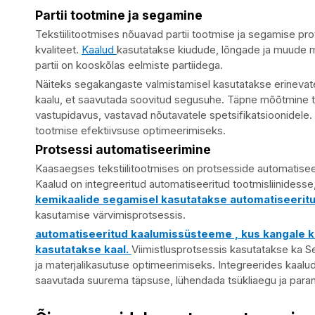
Partii tootmine ja segamine
Tekstiilitootmises nõuavad partii tootmise ja segamise pr
kvaliteet.
Kaalud
kasutatakse kiudude, lõngade ja muude ma
partii on kooskõlas eelmiste partiidega.
Näiteks segakangaste valmistamisel kasutatakse erinevate
kaalu, et saavutada soovitud segusuhe. Täpne mõõtmine 
vastupidavus, vastavad nõutavatele spetsifikatsioonidele. 
tootmise efektiivsuse optimeerimiseks.
Protsessi automatiseerimine
Kaasaegses tekstiilitootmises on protsesside automatisee
Kaalud on integreeritud automatiseeritud tootmisliinidesse
kemikaalide segamisel kasutatakse automatiseeri
kasutamise värvimisprotsessis.
automatiseeritud kaalumissüsteeme , kus kangale k
kasutatakse kaal.
Viimistlusprotsessis kasutatakse ka Se
ja materjalikasutuse optimeerimiseks. Integreerides kaalud
saavutada suurema täpsuse, lühendada tsükliaegu ja paran