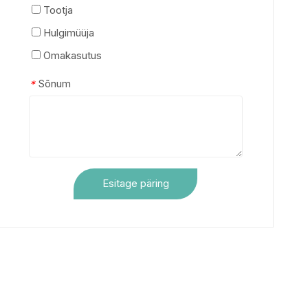
Tootja
Hulgimüüja
Omakasutus
Sõnum
*
Esitage päring