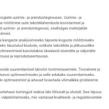
loogiate uurimis- ja arendustegevuses. Uurimis- ja
e mõõtmine uute tekstiililahenduste koostamisel ja
id uurimis- ja arendustegevusi, sealhulgas materjalide
timist.
 ja kangaste analüüsimiseks täpsete koguste mõõtmiseks
eks täiustatud kiudude, nutikate tekstiilide ja jätkusuutlike
imeerimisel kasutatakse skaalasid sisendite ja väljundite
suse ja reprodutseeritavuse.
tsesside suurendamisel laborist tootmistasemele. Toorainete ja
sessi optimeerimiseks ja selle edukaks suurendamiseks.
e optimeerimist ja aitavad tuvastada võimalikke probleeme
tehase toimingud viiakse läbi tõhusalt ja ohutult. See täpsus
de väljatöötamiseks, mis vastavad kvaliteedi- ja regulatiivsetele