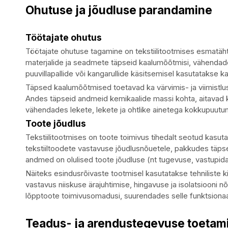
Ohutuse ja jõudluse parandamine
Töötajate ohutus
Töötajate ohutuse tagamine on tekstiilitootmises esmatäh
materjalide ja seadmete täpseid kaalumõõtmisi, vähendad
puuvillapallide või kangarullide käsitsemisel kasutatakse 
Täpsed kaalumõõtmised toetavad ka värvimis- ja viimistlu
Andes täpseid andmeid kemikaalide massi kohta, aitavad 
vähendades lekete, lekete ja ohtlike ainetega kokkupuutu
Toote jõudlus
Tekstiilitootmises on toote toimivus tihedalt seotud kasut
tekstiiltoodete vastavuse jõudlusnõuetele, pakkudes täps
andmed on olulised toote jõudluse (nt tugevuse, vastupi
Näiteks esindusrõivaste tootmisel kasutatakse tehniliste
vastavus niiskuse ärajuhtimise, hingavuse ja isolatsiooni
lõpptoote toimivusomadusi, suurendades selle funktsionaalsu
Teadus- ja arendustegevuse toetam