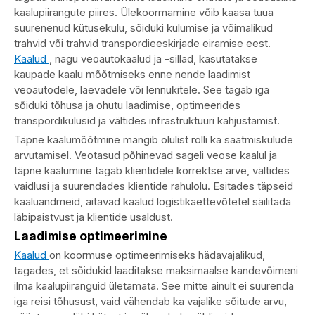
kaalupiirangute piires. Ülekoormamine võib kaasa tuua
suurenenud kütusekulu, sõiduki kulumise ja võimalikud
trahvid või trahvid transpordieeskirjade eiramise eest.
Kaalud
, nagu veoautokaalud ja -sillad, kasutatakse
kaupade kaalu mõõtmiseks enne nende laadimist
veoautodele, laevadele või lennukitele. See tagab iga
sõiduki tõhusa ja ohutu laadimise, optimeerides
transpordikulusid ja vältides infrastruktuuri kahjustamist.
Täpne kaalumõõtmine mängib olulist rolli ka saatmiskulude
arvutamisel. Veotasud põhinevad sageli veose kaalul ja
täpne kaalumine tagab klientidele korrektse arve, vältides
vaidlusi ja suurendades klientide rahulolu. Esitades täpseid
kaaluandmeid, aitavad kaalud logistikaettevõtetel säilitada
läbipaistvust ja klientide usaldust.
Laadimise optimeerimine
Kaalud
on koormuse optimeerimiseks hädavajalikud,
tagades, et sõidukid laaditakse maksimaalse kandevõimeni
ilma kaalupiiranguid ületamata. See mitte ainult ei suurenda
iga reisi tõhusust, vaid vähendab ka vajalike sõitude arvu,