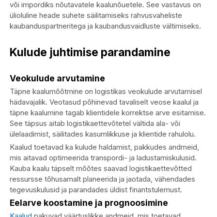
või impordiks nõutavatele kaalunõuetele. See vastavus on
ülioluline heade suhete säilitamiseks rahvusvaheliste
kaubanduspartneritega ja kaubandusvaidluste vältimiseks.
Kulude juhtimise parandamine
Veokulude arvutamine
Täpne kaalumõõtmine on logistikas veokulude arvutamisel
hädavajalik. Veotasud põhinevad tavaliselt veose kaalul ja
täpne kaalumine tagab klientidele korrektse arve esitamise.
See täpsus aitab logistikaettevõtetel vältida ala- või
ülelaadimist, säilitades kasumlikkuse ja klientide rahulolu.
Kaalud toetavad ka kulude haldamist, pakkudes andmeid,
mis aitavad optimeerida transpordi- ja ladustamiskulusid.
Kauba kaalu täpselt mõõtes saavad logistikaettevõtted
ressursse tõhusamalt planeerida ja jaotada, vähendades
tegevuskulusid ja parandades üldist finantstulemust.
Eelarve koostamine ja prognoosimine
Kaalud
pakuvad väärtuslikke andmeid, mis toetavad