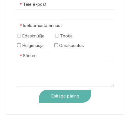
Teie e-post
*
Iseloomusta ennast
*
Edasimüüja
Tootja
Hulgimüüja
Omakasutus
Sõnum
*
Esitage päring