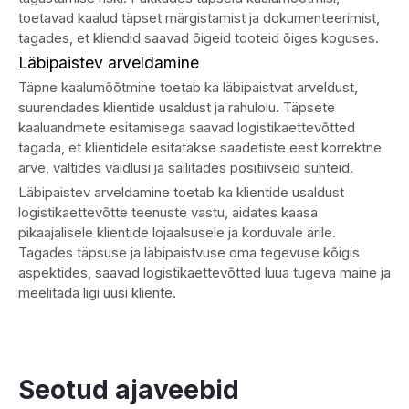
toetavad kaalud täpset märgistamist ja dokumenteerimist,
tagades, et kliendid saavad õigeid tooteid õiges koguses.
Läbipaistev arveldamine
Täpne kaalumõõtmine toetab ka läbipaistvat arveldust,
suurendades klientide usaldust ja rahulolu. Täpsete
kaaluandmete esitamisega saavad logistikaettevõtted
tagada, et klientidele esitatakse saadetiste eest korrektne
arve, vältides vaidlusi ja säilitades positiivseid suhteid.
Läbipaistev arveldamine toetab ka klientide usaldust
logistikaettevõtte teenuste vastu, aidates kaasa
pikaajalisele klientide lojaalsusele ja korduvale ärile.
Tagades täpsuse ja läbipaistvuse oma tegevuse kõigis
aspektides, saavad logistikaettevõtted luua tugeva maine ja
meelitada ligi uusi kliente.
Seotud ajaveebid