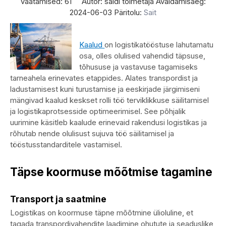
Vaatamised:
61
Autor: saidi toimetaja Avaldamisaeg:
2024-06-03 Päritolu:
Sait
Kaalud
on logistikatööstuse lahutamatu
osa, olles olulised vahendid täpsuse,
tõhususe ja vastavuse tagamiseks
tarneahela erinevates etappides. Alates transpordist ja
ladustamisest kuni turustamise ja eeskirjade järgimiseni
mängivad kaalud keskset rolli töö terviklikkuse säilitamisel
ja logistikaprotsesside optimeerimisel. See põhjalik
uurimine käsitleb kaalude erinevaid rakendusi logistikas ja
rõhutab nende olulisust sujuva töö säilitamisel ja
tööstusstandarditele vastamisel.
Täpse koormuse mõõtmise tagamine
Transport ja saatmine
Logistikas on koormuse täpne mõõtmine ülioluline, et
tagada transpordivahendite laadimine ohutute ja seaduslike