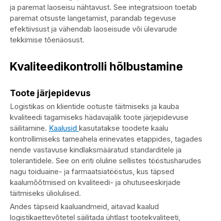
ja paremat laoseisu nähtavust. See integratsioon toetab
paremat otsuste langetamist, parandab tegevuse
efektiivsust ja vähendab laoseisude või ülevarude
tekkimise tõenäosust.
Kvaliteedikontrolli hõlbustamine
Toote järjepidevus
Logistikas on klientide ootuste täitmiseks ja kauba
kvaliteedi tagamiseks hädavajalik toote järjepidevuse
säilitamine.
Kaalusid
kasutatakse toodete kaalu
kontrollimiseks tarneahela erinevates etappides, tagades
nende vastavuse kindlaksmääratud standarditele ja
tolerantidele. See on eriti oluline sellistes tööstusharudes
nagu toiduaine- ja farmaatsiatööstus, kus täpsed
kaalumõõtmised on kvaliteedi- ja ohutuseeskirjade
täitmiseks üliolulised.
Andes täpseid kaaluandmeid, aitavad kaalud
logistikaettevõtetel säilitada ühtlast tootekvaliteeti,