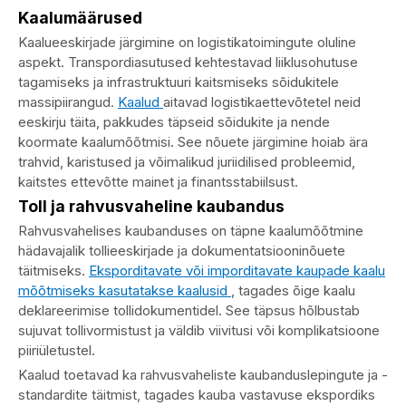
Kaalumäärused
Kaalueeskirjade järgimine on logistikatoimingute oluline
aspekt. Transpordiasutused kehtestavad liiklusohutuse
tagamiseks ja infrastruktuuri kaitsmiseks sõidukitele
massipiirangud.
Kaalud
aitavad logistikaettevõtetel neid
eeskirju täita, pakkudes täpseid sõidukite ja nende
koormate kaalumõõtmisi. See nõuete järgimine hoiab ära
trahvid, karistused ja võimalikud juriidilised probleemid,
kaitstes ettevõtte mainet ja finantsstabiilsust.
Toll ja rahvusvaheline kaubandus
Rahvusvahelises kaubanduses on täpne kaalumõõtmine
hädavajalik tollieeskirjade ja dokumentatsiooninõuete
täitmiseks.
Eksporditavate või imporditavate kaupade kaalu
mõõtmiseks kasutatakse kaalusid
, tagades õige kaalu
deklareerimise tollidokumentidel. See täpsus hõlbustab
sujuvat tollivormistust ja väldib viivitusi või komplikatsioone
piiriületustel.
Kaalud toetavad ka rahvusvaheliste kaubanduslepingute ja -
standardite täitmist, tagades kauba vastavuse ekspordiks