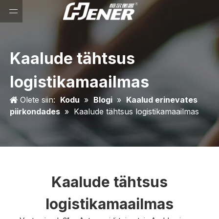
Kaalude tähtsus
logistikamaailmas
Olete siin:
Kodu
»
Blogi
»
Kaalud erinevates
piirkondades
»
Kaalude tähtsus logistikamaailmas
Kaalude tähtsus
logistikamaailmas