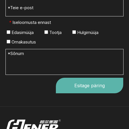
Iseloomusta ennast
*
Edasimüüja
Tootja
Hulgimüüja
Omakasutus
Esitage päring