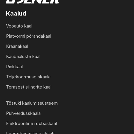
Kaalud
Veoauto kaal
Platvormi põrandakaal
Kraanakaal
Kaubaaluste kaal
Pinkkaal
Teljekoormuse skaala
Terasest silindrite kaal
Tõstuki kaalumissüsteem
Puhverdusskaala
Elektrooniline rööbaskaal
Loomakasvatuse skaala