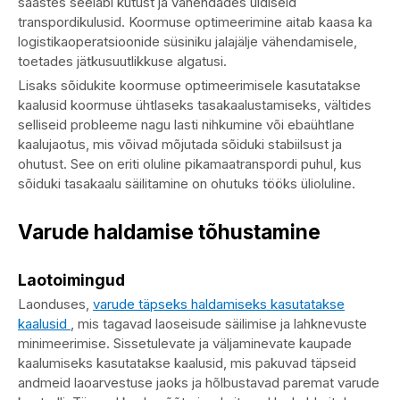
säästes seeläbi kütust ja vähendades üldiseid
transpordikulusid. Koormuse optimeerimine aitab kaasa ka
logistikaoperatsioonide süsiniku jalajälje vähendamisele,
toetades jätkusuutlikkuse algatusi.
Lisaks sõidukite koormuse optimeerimisele kasutatakse
kaalusid koormuse ühtlaseks tasakaalustamiseks, vältides
selliseid probleeme nagu lasti nihkumine või ebaühtlane
kaalujaotus, mis võivad mõjutada sõiduki stabiilsust ja
ohutust. See on eriti oluline pikamaatranspordi puhul, kus
sõiduki tasakaalu säilitamine on ohutuks tööks ülioluline.
Varude haldamise tõhustamine
Laotoimingud
Laonduses,
varude täpseks haldamiseks kasutatakse
kaalusid
, mis tagavad laoseisude säilimise ja lahknevuste
minimeerimise. Sissetulevate ja väljaminevate kaupade
kaalumiseks kasutatakse kaalusid, mis pakuvad täpseid
andmeid laoarvestuse jaoks ja hõlbustavad paremat varude