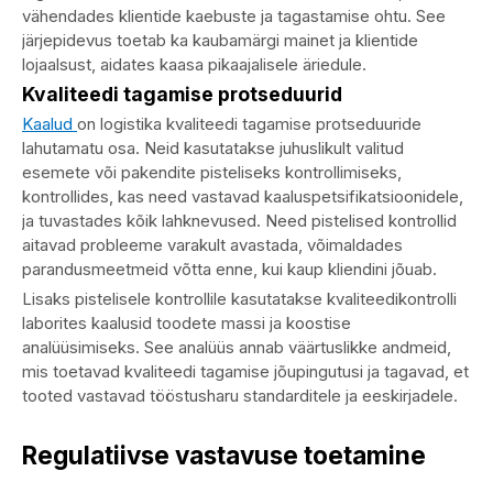
vähendades klientide kaebuste ja tagastamise ohtu. See
järjepidevus toetab ka kaubamärgi mainet ja klientide
lojaalsust, aidates kaasa pikaajalisele äriedule.
Kvaliteedi tagamise protseduurid
Kaalud
on logistika kvaliteedi tagamise protseduuride
lahutamatu osa. Neid kasutatakse juhuslikult valitud
esemete või pakendite pisteliseks kontrollimiseks,
kontrollides, kas need vastavad kaaluspetsifikatsioonidele,
ja tuvastades kõik lahknevused. Need pistelised kontrollid
aitavad probleeme varakult avastada, võimaldades
parandusmeetmeid võtta enne, kui kaup kliendini jõuab.
Lisaks pistelisele kontrollile kasutatakse kvaliteedikontrolli
laborites kaalusid toodete massi ja koostise
analüüsimiseks. See analüüs annab väärtuslikke andmeid,
mis toetavad kvaliteedi tagamise jõupingutusi ja tagavad, et
tooted vastavad tööstusharu standarditele ja eeskirjadele.
Regulatiivse vastavuse toetamine