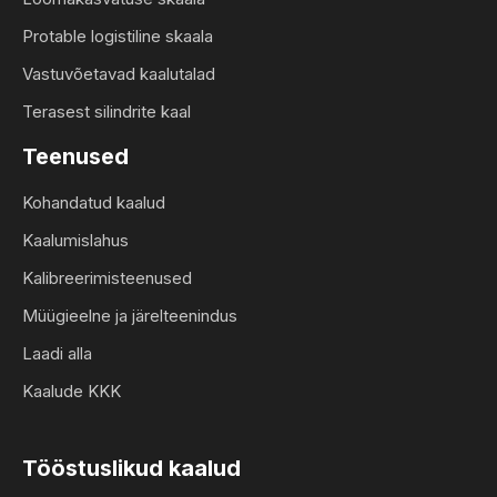
Protable logistiline skaala
Vastuvõetavad kaalutalad
Terasest silindrite kaal
Teenused
Kohandatud kaalud
Kaalumislahus
Kalibreerimisteenused
Müügieelne ja järelteenindus
Laadi alla
Kaalude KKK
Tööstuslikud kaalud