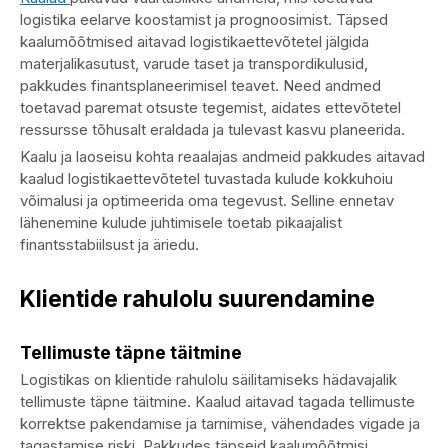
logistika eelarve koostamist ja prognoosimist. Täpsed
kaalumõõtmised aitavad logistikaettevõtetel jälgida
materjalikasutust, varude taset ja transpordikulusid,
pakkudes finantsplaneerimisel teavet. Need andmed
toetavad paremat otsuste tegemist, aidates ettevõtetel
ressursse tõhusalt eraldada ja tulevast kasvu planeerida.
Kaalu ja laoseisu kohta reaalajas andmeid pakkudes aitavad
kaalud logistikaettevõtetel tuvastada kulude kokkuhoiu
võimalusi ja optimeerida oma tegevust. Selline ennetav
lähenemine kulude juhtimisele toetab pikaajalist
finantsstabiilsust ja äriedu.
Klientide rahulolu suurendamine
Tellimuste täpne täitmine
Logistikas on klientide rahulolu säilitamiseks hädavajalik
tellimuste täpne täitmine. Kaalud aitavad tagada tellimuste
korrektse pakendamise ja tarnimise, vähendades vigade ja
tagastamise riski. Pakkudes täpseid kaalumõõtmisi,