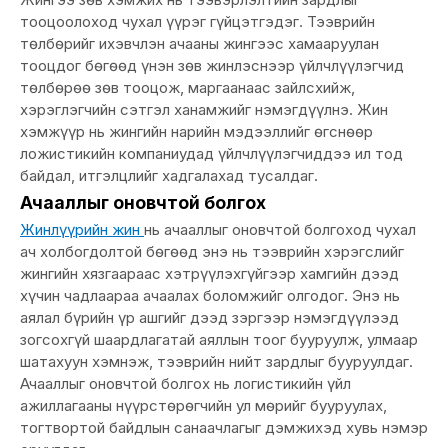
тооцоолоход чухал үүрэг гүйцэтгэдэг. Тээврийн
төлбөрийг ихэвчлэн ачааны жингээс хамааруулан
тооцдог бөгөөд үнэн зөв жинлэснээр үйлчлүүлэгчид
төлбөрөө зөв тооцож, маргаанаас зайлсхийж,
хэрэглэгчийн сэтгэл ханамжийг нэмэгдүүлнэ. Жин
хэмжүүр нь жингийн нарийн мэдээллийг өгснөөр
ложистикийн компаниудад үйлчлүүлэгчиддээ ил тод
байдал, итгэлцлийг хадгалахад тусалдаг.
Ачааллыг оновчтой болгох
Жинлүүрийн жин
нь ачааллыг оновчтой болгоход чухал
ач холбогдолтой бөгөөд энэ нь тээврийн хэрэгслийг
жингийн хязгаараас хэтрүүлэхгүйгээр хамгийн дээд
хүчин чадлаараа ачаалах боломжийг олгодог. Энэ нь
аялал бүрийн үр ашгийг дээд зэргээр нэмэгдүүлээд
зогсохгүй шаардлагатай аяллын тоог бууруулж, улмаар
шатахуун хэмнэж, тээврийн нийт зардлыг бууруулдаг.
Ачааллыг оновчтой болгох нь логистикийн үйл
ажиллагааны нүүрстөрөгчийн ул мөрийг бууруулах,
тогтвортой байдлын санаачлагыг дэмжихэд хувь нэмэр