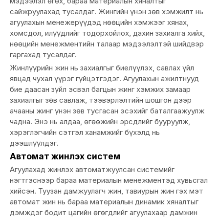
мэдээлэл өгөх, бараа материалын хяналтыг
сайжруулахад тусалдаг. Жингийн үнэн зөв хэмжилт нь
агуулахын менежерүүдэд нөөцийн хэмжээг хянах,
хомсдол, илүүдлийг тодорхойлох, дахин захиалга хийх,
нөөцийн менежментийн талаар мэдээлэлтэй шийдвэр
гаргахад тусалдаг.
Жинлүүрийн жин нь захиалгыг биелүүлэх, савлах үйл
явцад чухал үүрэг гүйцэтгэдэг. Агуулахын ажилтнууд
бие даасан зүйл эсвэл багцын жинг хэмжих замаар
захиалгыг зөв савлаж, тээвэрлэлтийн шошгон дээр
ачааны жинг үнэн зөв тусгасан эсэхийг баталгаажуулж
чадна. Энэ нь алдаа, өгөөжийн эрсдлийг бууруулж,
хэрэглэгчийн сэтгэл ханамжийг бүхэлд нь
дээшлүүлдэг.
Автомат жинлэх систем
Агуулахад жинлэх автоматжуулсан системийг
нэгтгэснээр бараа материалын менежментэд хувьсгал
хийсэн. Туузан дамжуулагч жин, тавиурын жин гэх мэт
автомат жин нь бараа материалын динамик хяналтыг
дэмждэг бодит цагийн өгөгдлийг агуулахаар дамжин