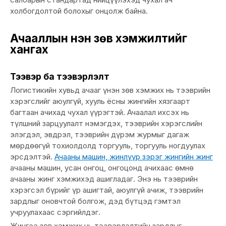
холбогдолтой болохыг онцолж байна.
Ачааллын үнэн зөв хэмжилтийг
хангах
Тээвэр ба тээвэрлэлт
Логистикийн хувьд ачааг үнэн зөв хэмжих нь тээврийн
хэрэгслийг аюулгүй, хууль ёсны жингийн хязгаарт
багтаан ачихад чухал үүрэгтэй. Ачаалал ихсэх нь
түлшний зарцуулалт нэмэгдэх, тээврийн хэрэгслийн
элэгдэл, эвдрэл, тээврийн дүрэм журмыг дагаж
мөрдөөгүй тохиолдолд торгууль, торгууль ногдуулах
эрсдэлтэй.
Ачааны машин, жинлүүр зэрэг жингийн жинг
ачааны машин, усан онгоц, онгоцонд ачихаас өмнө
ачааны жинг хэмжихэд ашигладаг. Энэ нь тээврийн
хэрэгсэл бүрийг үр ашигтай, аюулгүй ачиж, тээврийн
зардлыг оновчтой болгож, дэд бүтцэд гэмтэл
учруулахаас сэргийлдэг.
Жингээ зөв хэмжих нь тээвэрлэлтийн зардлыг