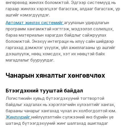
өнгөрөхөд жинлэх боломжтой. Эдгээр системүүд нь
гараар жинлэх хэрэгцээг багасгаж, алдааг багасгаж, үр
ашгийг нэмэгдүүлдэг.
Автомат жинлэх системийг
агуулахын удирдлагын
программ хангамжтай нэгтгэж, мэдээлэл солилцох,
бараа материалын харагдах байдлыг сайжруулах
боломжтой. Энэхүү интеграци нь илүү сайн шийдвэр
гаргахад дэмжлэг үзүүлж, үйл ажиллагааны үр ашгийг
дээшлүүлж, нөөц хомсдох, хэт их нөөцтэй байх
магадлалыг бууруулдаг.
Чанарын хяналтыг хөнгөвчлөх
Бүтээгдэхүүний тууштай байдал
Логистикийн хувьд бүтээгдэхүүний тогтвортой
байдлыг хадгалах нь хэрэглэгчийн хүлээлтийг хангах,
барааны чанарыг хангахад чухал ач холбогдолтой юм.
Жинлүүрийг
нийлүүлэлтийн сүлжээний янз бүрийн үе
шатанд бүтээгдэхүүний жинг шалгахад ашигладаг