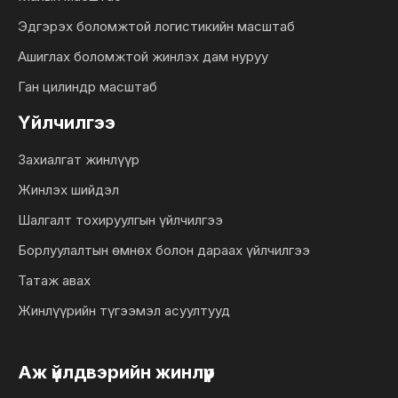
Эдгэрэх боломжтой логистикийн масштаб
Ашиглах боломжтой жинлэх дам нуруу
Ган цилиндр масштаб
Үйлчилгээ
Захиалгат жинлүүр
Жинлэх шийдэл
Шалгалт тохируулгын үйлчилгээ
Борлуулалтын өмнөх болон дараах үйлчилгээ
Татаж авах
Жинлүүрийн түгээмэл асуултууд
Аж үйлдвэрийн жинлүүр