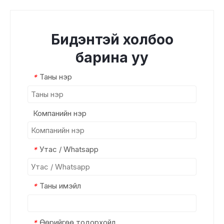
Бидэнтэй холбоо
барина уу
Таны нэр
*
Компанийн нэр
Утас / Whatsapp
*
Таны имэйл
*
Өөрийгөө тодорхойл
*