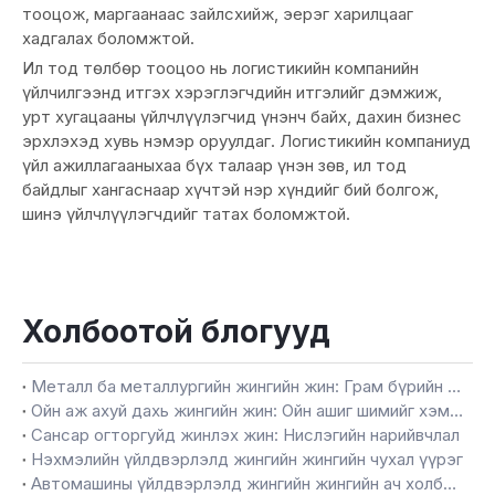
тооцож, маргаанаас зайлсхийж, эерэг харилцааг
хадгалах боломжтой.
Ил тод төлбөр тооцоо нь логистикийн компанийн
үйлчилгээнд итгэх хэрэглэгчдийн итгэлийг дэмжиж,
урт хугацааны үйлчлүүлэгчид үнэнч байх, дахин бизнес
эрхлэхэд хувь нэмэр оруулдаг. Логистикийн компаниуд
үйл ажиллагааныхаа бүх талаар үнэн зөв, ил тод
байдлыг хангаснаар хүчтэй нэр хүндийг бий болгож,
шинэ үйлчлүүлэгчдийг татах боломжтой.
Холбоотой блогууд
Металл ба металлургийн жингийн жин: Грам бүрийн нарийвчлал
Ойн аж ахуй дахь жингийн жин: Ойн ашиг шимийг хэмжих
Сансар огторгуйд жинлэх жин: Нислэгийн нарийвчлал
Нэхмэлийн үйлдвэрлэлд жингийн жингийн чухал үүрэг
Автомашины үйлдвэрлэлд жингийн жингийн ач холбогдол