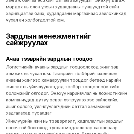
хангаж байгаа эсэхийг баталгаажуулдаг. Энэхүү дагаж
мөрдөх нь олон улсын худалдааны түншүүдтэй сайн
харилцаатай байх, худалдааны маргаанаас зайлсхийхэд
чухал ач холбогдолтой юм.
Зардлын менежментийг
сайжруулах
Ачаа тээврийн зардлын тооцоо
Логистикийн ачааны зардлыг тооцоолоход жинг зөв
хэмжих нь чухал юм. Тээврийн төлбөрийг ихэвчлэн
ачааны жингээс хамааруулан тооцдог бөгөөд нарийн
жинлэх нь үйлчлүүлэгчдэд төлбөр тооцоог зөв хийх
боломжийг олгодог. Энэхүү нарийвчлал нь ложистикийн
компаниудад дутуу эсвэл хэтрүүлэхээс зайлсхийх,
ашиг орлого, үйлчлүүлэгчдийн сэтгэл ханамжийг
хадгалахад тусалдаг.
Жинлүүрийн жин нь тээвэрлэлт, хадгалалтын зардлыг
оновчтой болгоход туслах мэдээллээр хангаснаар