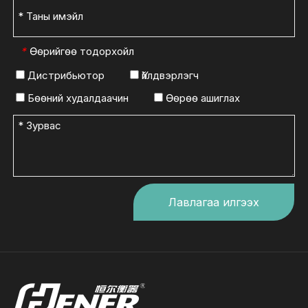
Өөрийгөө тодорхойл
*
Дистрибьютор
Үйлдвэрлэгч
Бөөний худалдаачин
Өөрөө ашиглах
Лавлагаа илгээх