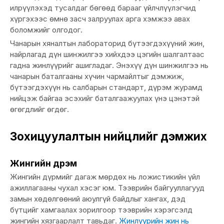
илрүүлэхэд тусалдаг бөгөөд барааг үйлчлүүлэгчид
хүргэхээс өмнө засч залруулах арга хэмжээ авах
боломжийг олгодог.
Чанарын хяналтын лабораторид бүтээгдэхүүний жин,
найрлагад дүн шинжилгээ хийхдээ цэгийн шалгалтаас
гадна жинлүүрийг ашигладаг. Энэхүү дүн шинжилгээ нь
чанарын баталгааны хүчин чармайлтыг дэмжиж,
бүтээгдэхүүн нь салбарын стандарт, дүрэм журамд
нийцэж байгаа эсэхийг баталгаажуулах үнэ цэнэтэй
өгөгдлийг өгдөг.
Зохицуулалтын нийцлийг дэмжих
Жингийн дүрэм
Жингийн дүрмийг дагаж мөрдөх нь ложистикийн үйл
ажиллагааны чухал хэсэг юм. Тээврийн байгууллагууд
замын хөдөлгөөний аюулгүй байдлыг хангах, дэд
бүтцийг хамгаалах зорилгоор тээврийн хэрэгсэлд
жингийн хязгаарлалт тавьдаг.
Жинлүүрийн жин нь