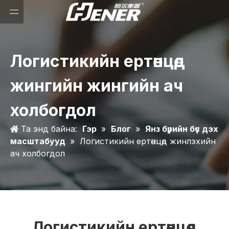
Логистикийн ертөнцөд
жингийн жингийн ач
холбогдол
Та энд байна:
Гэр
»
Блог
»
Янз бүрийн бүс дэх
масштабууд
»
Логистикийн ертөнцөд жинлэхийн
ач холбогдол
Логистикийн ертөнцөд