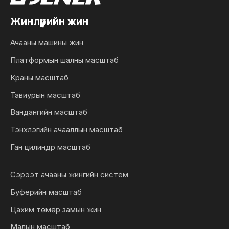
Жинлүүрийн жин
Ачааны машины жин
Платформын шалны масштаб
Краны масштаб
Тавиурын масштаб
Вандангийн масштаб
Тэнхлэгийн ачааллын масштаб
Ган цилиндр масштаб
Сэрээт ачааны жингийн систем
Буферийн масштаб
Цахим төмөр замын жин
Малын масштаб