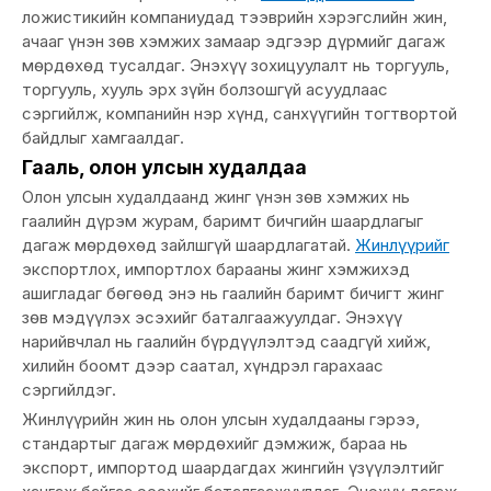
ложистикийн компаниудад тээврийн хэрэгслийн жин,
ачааг үнэн зөв хэмжих замаар эдгээр дүрмийг дагаж
мөрдөхөд тусалдаг. Энэхүү зохицуулалт нь торгууль,
торгууль, хууль эрх зүйн болзошгүй асуудлаас
сэргийлж, компанийн нэр хүнд, санхүүгийн тогтвортой
байдлыг хамгаалдаг.
Гааль, олон улсын худалдаа
Олон улсын худалдаанд жинг үнэн зөв хэмжих нь
гаалийн дүрэм журам, баримт бичгийн шаардлагыг
дагаж мөрдөхөд зайлшгүй шаардлагатай.
Жинлүүрийг
экспортлох, импортлох барааны жинг хэмжихэд
ашигладаг бөгөөд энэ нь гаалийн баримт бичигт жинг
зөв мэдүүлэх эсэхийг баталгаажуулдаг. Энэхүү
нарийвчлал нь гаалийн бүрдүүлэлтэд саадгүй хийж,
хилийн боомт дээр саатал, хүндрэл гарахаас
сэргийлдэг.
Жинлүүрийн жин нь олон улсын худалдааны гэрээ,
стандартыг дагаж мөрдөхийг дэмжиж, бараа нь
экспорт, импортод шаардагдах жингийн үзүүлэлтийг