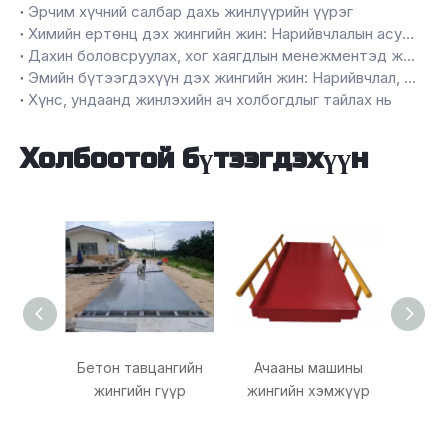
Эрчим хүчний салбар дахь жинлүүрийн үүрэг
Химийн ертөнц дэх жингийн жин: Нарийвчлалын асуудал
Дахин боловсруулах, хог хаягдлын менежментэд жингийн жингийн үүрэг
Эмийн бүтээгдэхүүн дэх жингийн жин: Нарийвчлал, чанарыг баталгаажуулах
Хүнс, ундаанд жинлэхийн ач холбогдлыг тайлах нь
Холбоотой бүтээгдэхүүн
Бетон тавцангийн
Ачааны машины
Platfo
жингийн гүүр
жингийн хэмжүүр
H