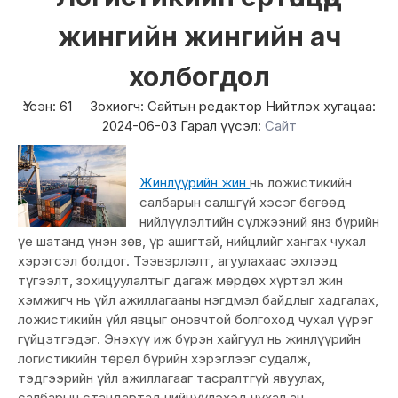
жингийн жингийн ач
холбогдол
Үзсэн:
61
Зохиогч: Сайтын редактор Нийтлэх хугацаа:
2024-06-03 Гарал үүсэл:
Сайт
Жинлүүрийн жин
нь ложистикийн
салбарын салшгүй хэсэг бөгөөд
нийлүүлэлтийн сүлжээний янз бүрийн
үе шатанд үнэн зөв, үр ашигтай, нийцлийг хангах чухал
хэрэгсэл болдог. Тээвэрлэлт, агуулахаас эхлээд
түгээлт, зохицуулалтыг дагаж мөрдөх хүртэл жин
хэмжигч нь үйл ажиллагааны нэгдмэл байдлыг хадгалах,
ложистикийн үйл явцыг оновчтой болгоход чухал үүрэг
гүйцэтгэдэг. Энэхүү иж бүрэн хайгуул нь жинлүүрийн
логистикийн төрөл бүрийн хэрэглээг судалж,
тэдгээрийн үйл ажиллагааг тасралтгүй явуулах,
салбарын стандартад нийцүүлэхэд чухал ач