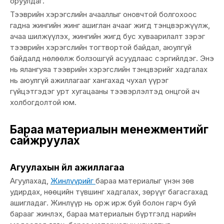
оруулдаг.
Тээврийн хэрэгслийн ачааллыг оновчтой болгохоос
гадна жингийн жинг ашиглан ачааг жигд тэнцвэржүүлж,
ачаа шилжүүлэх, жингийн жигд бус хуваарилалт зэрэг
тээврийн хэрэгслийн тогтвортой байдал, аюулгүй
байдалд нөлөөлж болзошгүй асуудлаас сэргийлдэг. Энэ
нь ялангуяа тээврийн хэрэгслийн тэнцвэрийг хадгалах
нь аюулгүй ажиллагааг хангахад чухал үүрэг
гүйцэтгэдэг урт хугацааны тээвэрлэлтэд онцгой ач
холбогдолтой юм.
Бараа материалын менежментийг
сайжруулах
Агуулахын үйл ажиллагаа
Агуулахад,
Жинлүүрийг
бараа материалыг үнэн зөв
удирдах, нөөцийн түвшинг хадгалах, зөрүүг багасгахад
ашигладаг. Жинлүүр нь орж ирж буй болон гарч буй
барааг жинлэх, бараа материалын бүртгэлд нарийн