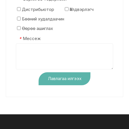
Дистрибьютор
Үйлдвэрлэгч
Бөөний худалдаачин
Өөрөө ашиглах
Мессеж
*
Лавлагаа илгээх