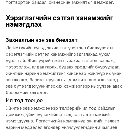
тогтвортой байдал, бизнесийн амжилтыг дэмждэг.
Хэрэглэгчийн сэтгэл ханамжийг
нэмэгдүүлэх
Захиалгын үнэн зөв биелэлт
Логистикийн хувьд захиалгыг үнэн зөв биелүүлэх нь
хэрэглэгчийн сэтгэл ханамжийг хадгалахад чухал
үүрэгтэй. Жинлүүрийн жин нь захиалгыг зөв савлаж,
тээвэрлэж, алдаа гарах, буцаах эрсдлийг бууруулдаг.
Жингийн нарийн хэмжилтийг хийснээр жинлүүр нь үнэн
зөв шошго, баримтжуулалтыг дэмжиж, хэрэглэгчдэд
зөв бүтээгдэхүүнийг зохих хэмжээгээр нь хүлээн авах
боломжийг олгодог.
Ил тод тооцоо
Жингээ зөв хэмжсэнээр төлбөрийн ил тод байдлыг
дэмжиж, үйлчлүүлэгчийн итгэл, сэтгэл ханамжийг
нэмэгдүүлнэ. Логистикийн компаниуд жингийн талаар
нарийн мэдээлэл өгснөөр үйлчлүүлэгчдийн ачааг зөв