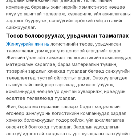
зардлын менежментийг дэмждэг. Логистикийн
компаниуд барааны жинг нарийн хэмжсэнээр нөөцөө
илүү үр ашигтай төлөвлөж, хуваарилж, үйл ажиллагааны
зардлыг бууруулж, санхүүгийн ерөнхий гүйцэтгэлийг
сайжруулдаг.
Төсөв боловсруулах, урьдчилан таамаглах
Жинлүүрийн жин нь
логистикийн төсөв, урьдчилсан
таамаглалыг дэмждэг үнэ цэнэтэй өгөгдлийг өгдөг.
Жингийн үнэн зөв хэмжилт нь логистикийн компаниудад
материалын хэрэглээ, бараа материалын түвшин,
тээврийн зардлыг хянахад тусалдаг бөгөөд санхүүгийн
төлөвлөлтөд тустай ойлголтыг өгдөг. Энэхүү өгөгдөл
нь илүү сайн шийдвэр гаргахад дэмжлэг үзүүлж,
компаниудад нөөцөө үр дүнтэй хуваарилж, ирээдүйн
өсөлтөө төлөвлөхөд тусалдаг.
Жин, бараа материалын талаарх бодит мэдээллийг
өгснөөр жинлүүр нь логистикийн компаниудад зардал
хэмнэх боломжуудыг тодорхойлж, үйл ажиллагаагаа
оновчтой болгоход тусалдаг. Зардлын удирдлагын
энэхүү идэвхтэй хандлага нь урт хугацааны санхүүгийн