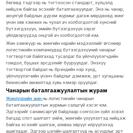
бөгөөд тэдгээр нь тогтоосон стандарт, хүлцэлд
нийцэж байгаа эсэхийг баталгаажуулдаг. Энэ нь чанар,
аюулгүй байдлын дүрэм журмыг дагаж мөрдөхөд жинг
үнэн зөв хэмжих нь чухал ач холбогдолтой хүнсний
бүтээгдэхүүн, эмийн бүтээгдэхүүн зэрэг
үйлдвэрүүдэд онцгой ач холбогдолтой юм.
Жин хэмжүүр нь жингийн нарийн мэдээллийг өгснөөр
логистикийн компаниудад бүтээгдэхүүний чанарыг
тогтвортой байлгахад тусалдаг ба үйлчлүүлэгчдийн
гомдол, буцаах эрсдэлийг бууруулдаг. Энэхүү
тогтвортой байдал нь брэндийн нэр хүнд,
үйлчлүүлэгчийн үнэнч байдлыг дэмжиж, урт хугацааны
бизнесийн амжилтад хувь нэмэр оруулдаг.
Чанарын баталгаажуулалтын журам
Жинлүүрийн жин
нь логистикийн чанарын
баталгаажуулалтын журмын салшгүй хэсэг юм.
Эдгээрийг санамсаргүй байдлаар сонгосон зүйл эсвэл
багцад спот шалгалт хийж, жингийн үзүүлэлтэд нийцэж
байгаа эсэхийг шалгаж, аливаа зөрүүг илрүүлэхэд
ашигладаг. Эдгээр цэгийн шалгалтууд нь асуудлыг эрт