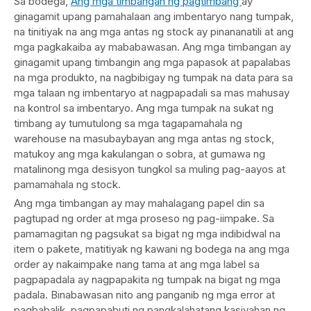
Sa bodega,
Ang mga timbangan ng pagtimbang
ay
ginagamit upang pamahalaan ang imbentaryo nang tumpak,
na tinitiyak na ang mga antas ng stock ay pinananatili at ang
mga pagkakaiba ay mababawasan. Ang mga timbangan ay
ginagamit upang timbangin ang mga papasok at papalabas
na mga produkto, na nagbibigay ng tumpak na data para sa
mga talaan ng imbentaryo at nagpapadali sa mas mahusay
na kontrol sa imbentaryo. Ang mga tumpak na sukat ng
timbang ay tumutulong sa mga tagapamahala ng
warehouse na masubaybayan ang mga antas ng stock,
matukoy ang mga kakulangan o sobra, at gumawa ng
matalinong mga desisyon tungkol sa muling pag-aayos at
pamamahala ng stock.
Ang mga timbangan ay may mahalagang papel din sa
pagtupad ng order at mga proseso ng pag-iimpake. Sa
pamamagitan ng pagsukat sa bigat ng mga indibidwal na
item o pakete, matitiyak ng kawani ng bodega na ang mga
order ay nakaimpake nang tama at ang mga label sa
pagpapadala ay nagpapakita ng tumpak na bigat ng mga
padala. Binabawasan nito ang panganib ng mga error at
pagbabalik, pagpapabuti ng pangkalahatang kasiyahan ng