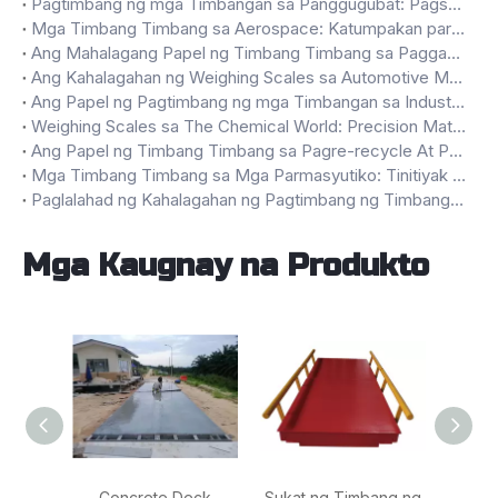
Pagtimbang ng mga Timbangan sa Panggugubat: Pagsukat sa Bounty of the Woods
Mga Timbang Timbang sa Aerospace: Katumpakan para sa Paglipad
Ang Mahalagang Papel ng Timbang Timbang sa Paggawa ng Tela
Ang Kahalagahan ng Weighing Scales sa Automotive Manufacturing
Ang Papel ng Pagtimbang ng mga Timbangan sa Industriya ng Enerhiya
Weighing Scales sa The Chemical World: Precision Matters
Ang Papel ng Timbang Timbang sa Pagre-recycle At Pamamahala ng Basura
Mga Timbang Timbang sa Mga Parmasyutiko: Tinitiyak ang Katumpakan At Kalidad
Paglalahad ng Kahalagahan ng Pagtimbang ng Timbangan sa Pagkain At Inumin
Mga Kaugnay na Produkto
Concrete Deck
Sukat ng Timbang ng
Pla