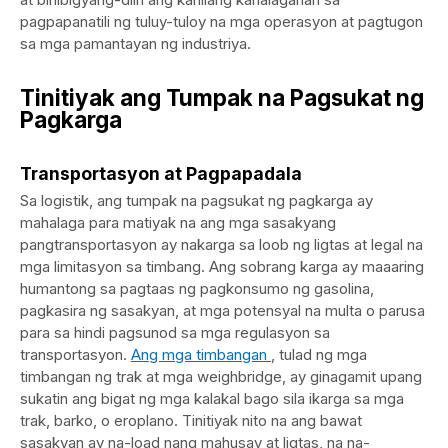
pagpapanatili ng tuluy-tuloy na mga operasyon at pagtugon
sa mga pamantayan ng industriya.
Tinitiyak ang Tumpak na Pagsukat ng
Pagkarga
Transportasyon at Pagpapadala
Sa logistik, ang tumpak na pagsukat ng pagkarga ay
mahalaga para matiyak na ang mga sasakyang
pangtransportasyon ay nakarga sa loob ng ligtas at legal na
mga limitasyon sa timbang. Ang sobrang karga ay maaaring
humantong sa pagtaas ng pagkonsumo ng gasolina,
pagkasira ng sasakyan, at mga potensyal na multa o parusa
para sa hindi pagsunod sa mga regulasyon sa
transportasyon.
Ang mga timbangan
, tulad ng mga
timbangan ng trak at mga weighbridge, ay ginagamit upang
sukatin ang bigat ng mga kalakal bago sila ikarga sa mga
trak, barko, o eroplano. Tinitiyak nito na ang bawat
sasakyan ay na-load nang mahusay at ligtas, na na-