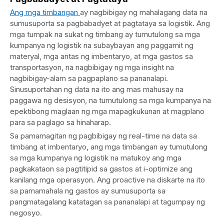
Ang mga timbangan
ay nagbibigay ng mahalagang data na
sumusuporta sa pagbabadyet at pagtataya sa logistik. Ang
mga tumpak na sukat ng timbang ay tumutulong sa mga
kumpanya ng logistik na subaybayan ang paggamit ng
materyal, mga antas ng imbentaryo, at mga gastos sa
transportasyon, na nagbibigay ng mga insight na
nagbibigay-alam sa pagpaplano sa pananalapi.
Sinusuportahan ng data na ito ang mas mahusay na
paggawa ng desisyon, na tumutulong sa mga kumpanya na
epektibong maglaan ng mga mapagkukunan at magplano
para sa paglago sa hinaharap.
Sa pamamagitan ng pagbibigay ng real-time na data sa
timbang at imbentaryo, ang mga timbangan ay tumutulong
sa mga kumpanya ng logistik na matukoy ang mga
pagkakataon sa pagtitipid sa gastos at i-optimize ang
kanilang mga operasyon. Ang proactive na diskarte na ito
sa pamamahala ng gastos ay sumusuporta sa
pangmatagalang katatagan sa pananalapi at tagumpay ng
negosyo.