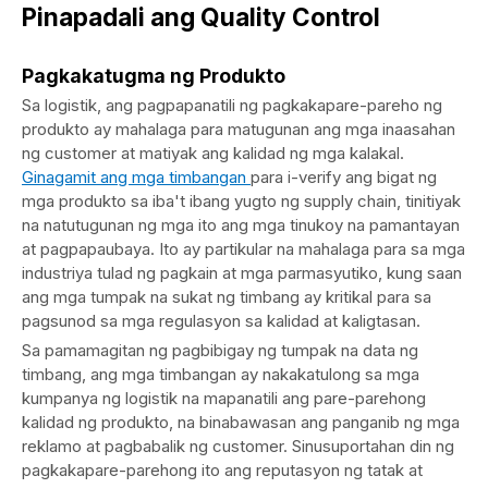
Pinapadali ang Quality Control
Pagkakatugma ng Produkto
Sa logistik, ang pagpapanatili ng pagkakapare-pareho ng
produkto ay mahalaga para matugunan ang mga inaasahan
ng customer at matiyak ang kalidad ng mga kalakal.
Ginagamit ang mga timbangan
para i-verify ang bigat ng
mga produkto sa iba't ibang yugto ng supply chain, tinitiyak
na natutugunan ng mga ito ang mga tinukoy na pamantayan
at pagpapaubaya. Ito ay partikular na mahalaga para sa mga
industriya tulad ng pagkain at mga parmasyutiko, kung saan
ang mga tumpak na sukat ng timbang ay kritikal para sa
pagsunod sa mga regulasyon sa kalidad at kaligtasan.
Sa pamamagitan ng pagbibigay ng tumpak na data ng
timbang, ang mga timbangan ay nakakatulong sa mga
kumpanya ng logistik na mapanatili ang pare-parehong
kalidad ng produkto, na binabawasan ang panganib ng mga
reklamo at pagbabalik ng customer. Sinusuportahan din ng
pagkakapare-parehong ito ang reputasyon ng tatak at