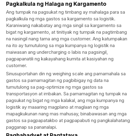
Pagkalkula ng Halaga ng Kargamento
Ang tumpak na pagsukat ng timbang ay mahalaga para sa
pagkalkula ng mga gastos sa kargamento sa logistik.
Karaniwang nakabatay ang mga singil sa kargamento sa
bigat ng kargamento, at tinitiyak ng tumpak na pagtimbang
na nasingil nang tama ang mga customer. Ang katumpakan
na ito ay tumutulong sa mga kumpanya ng logistik na
maiwasan ang undercharging o labis na pagsingil,
pagpapanatili ng kakayahang kumita at kasiyahan ng
customer.
Sinusuportahan din ng weighing scale ang pamamahala sa
gastos sa pamamagitan ng pagbibigay ng data na
tumutulong sa pag-optimize ng mga gastos sa
transportasyon at imbakan. Sa pamamagitan ng tumpak na
pagsukat ng bigat ng mga kalakal, ang mga kumpanya ng
logistik ay maaaring magplano at maglaan ng mga
mapagkukunan nang mas mahusay, binabawasan ang mga
gastos sa pagpapatakbo at pagpapabuti ng pangkalahatang
pagganap sa pananalapi.
Pagbabadyet at Pagtataya