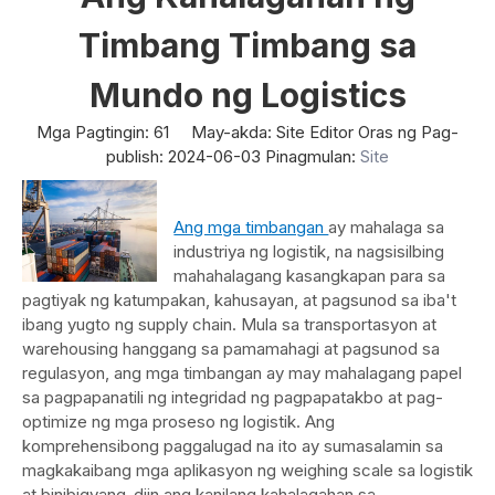
Timbang Timbang sa
Mundo ng Logistics
Mga Pagtingin:
61
May-akda: Site Editor Oras ng Pag-
publish: 2024-06-03 Pinagmulan:
Site
Ang mga timbangan
ay mahalaga sa
industriya ng logistik, na nagsisilbing
mahahalagang kasangkapan para sa
pagtiyak ng katumpakan, kahusayan, at pagsunod sa iba't
ibang yugto ng supply chain. Mula sa transportasyon at
warehousing hanggang sa pamamahagi at pagsunod sa
regulasyon, ang mga timbangan ay may mahalagang papel
sa pagpapanatili ng integridad ng pagpapatakbo at pag-
optimize ng mga proseso ng logistik. Ang
komprehensibong paggalugad na ito ay sumasalamin sa
magkakaibang mga aplikasyon ng weighing scale sa logistik
at binibigyang-diin ang kanilang kahalagahan sa