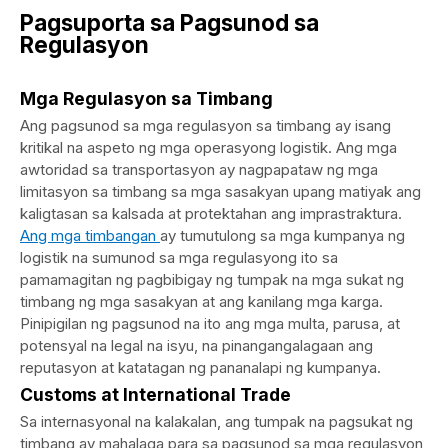
Pagsuporta sa Pagsunod sa
Regulasyon
Mga Regulasyon sa Timbang
Ang pagsunod sa mga regulasyon sa timbang ay isang
kritikal na aspeto ng mga operasyong logistik. Ang mga
awtoridad sa transportasyon ay nagpapataw ng mga
limitasyon sa timbang sa mga sasakyan upang matiyak ang
kaligtasan sa kalsada at protektahan ang imprastraktura.
Ang mga timbangan
ay tumutulong sa mga kumpanya ng
logistik na sumunod sa mga regulasyong ito sa
pamamagitan ng pagbibigay ng tumpak na mga sukat ng
timbang ng mga sasakyan at ang kanilang mga karga.
Pinipigilan ng pagsunod na ito ang mga multa, parusa, at
potensyal na legal na isyu, na pinangangalagaan ang
reputasyon at katatagan ng pananalapi ng kumpanya.
Customs at International Trade
Sa internasyonal na kalakalan, ang tumpak na pagsukat ng
timbang ay mahalaga para sa pagsunod sa mga regulasyon