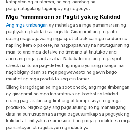
katapatan ng customer, na nag-aambag sa
pangmatagalang tagumpay ng negosyo.
Mga Pamamaraan sa Pagtitiyak ng Kalidad
Ang mga timbangan
ay mahalaga sa mga pamamaraan ng
pagtiyak ng kalidad sa logistik. Ginagamit ang mga ito
upang magsagawa ng mga spot check sa mga random na
napiling item o pakete, na nagpapatunay na natutugunan ng
mga ito ang mga detalye ng timbang at tinutukoy ang
anumang mga pagkakaiba. Nakakatulong ang mga spot
check na ito sa pag-detect ng mga isyu nang maaga, na
nagbibigay-daan sa mga pagwawasto na gawin bago
maabot ng mga produkto ang customer.
Bilang karagdagan sa mga spot check, ang mga timbangan
ay ginagamit sa mga laboratoryo ng kontrol sa kalidad
upang pag-aralan ang timbang at komposisyon ng mga
produkto. Nagbibigay ang pagsusuring ito ng mahalagang
data na sumusuporta sa mga pagsusumikap sa pagtiyak ng
kalidad at tinitiyak na sumusunod ang mga produkto sa mga
pamantayan at regulasyon ng industriya.