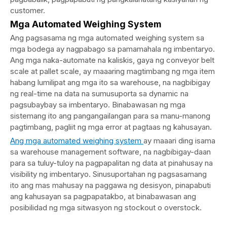
customer.
Mga Automated Weighing System
Ang pagsasama ng mga automated weighing system sa
mga bodega ay nagpabago sa pamamahala ng imbentaryo.
Ang mga naka-automate na kaliskis, gaya ng conveyor belt
scale at pallet scale, ay maaaring magtimbang ng mga item
habang lumilipat ang mga ito sa warehouse, na nagbibigay
ng real-time na data na sumusuporta sa dynamic na
pagsubaybay sa imbentaryo. Binabawasan ng mga
sistemang ito ang pangangailangan para sa manu-manong
pagtimbang, pagliit ng mga error at pagtaas ng kahusayan.
Ang mga automated weighing system
ay maaari ding isama
sa warehouse management software, na nagbibigay-daan
para sa tuluy-tuloy na pagpapalitan ng data at pinahusay na
visibility ng imbentaryo. Sinusuportahan ng pagsasamang
ito ang mas mahusay na paggawa ng desisyon, pinapabuti
ang kahusayan sa pagpapatakbo, at binabawasan ang
posibilidad ng mga sitwasyon ng stockout o overstock.