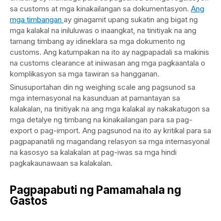
sa customs at mga kinakailangan sa dokumentasyon.
Ang
mga timbangan
ay ginagamit upang sukatin ang bigat ng
mga kalakal na iniluluwas o inaangkat, na tinitiyak na ang
tamang timbang ay idineklara sa mga dokumento ng
customs. Ang katumpakan na ito ay nagpapadali sa makinis
na customs clearance at iniiwasan ang mga pagkaantala o
komplikasyon sa mga tawiran sa hangganan.
Sinusuportahan din ng weighing scale ang pagsunod sa
mga internasyonal na kasunduan at pamantayan sa
kalakalan, na tinitiyak na ang mga kalakal ay nakakatugon sa
mga detalye ng timbang na kinakailangan para sa pag-
export o pag-import. Ang pagsunod na ito ay kritikal para sa
pagpapanatili ng magandang relasyon sa mga internasyonal
na kasosyo sa kalakalan at pag-iwas sa mga hindi
pagkakaunawaan sa kalakalan.
Pagpapabuti ng Pamamahala ng
Gastos