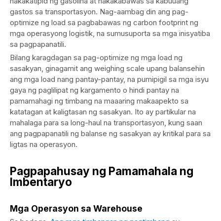
nakakatipid ng gasolina at nakakabawas sa kabuuang
gastos sa transportasyon. Nag-aambag din ang pag-
optimize ng load sa pagbabawas ng carbon footprint ng
mga operasyong logistik, na sumusuporta sa mga inisyatiba
sa pagpapanatili.
Bilang karagdagan sa pag-optimize ng mga load ng
sasakyan, ginagamit ang weighing scale upang balansehin
ang mga load nang pantay-pantay, na pumipigil sa mga isyu
gaya ng paglilipat ng kargamento o hindi pantay na
pamamahagi ng timbang na maaaring makaapekto sa
katatagan at kaligtasan ng sasakyan. Ito ay partikular na
mahalaga para sa long-haul na transportasyon, kung saan
ang pagpapanatili ng balanse ng sasakyan ay kritikal para sa
ligtas na operasyon.
Pagpapahusay ng Pamamahala ng
Imbentaryo
Mga Operasyon sa Warehouse