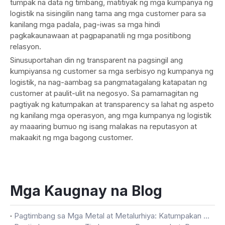
tumpak na data ng timbang, matitiyak ng mga kumpanya ng
logistik na sisingilin nang tama ang mga customer para sa
kanilang mga padala, pag-iwas sa mga hindi
pagkakaunawaan at pagpapanatili ng mga positibong
relasyon.
Sinusuportahan din ng transparent na pagsingil ang
kumpiyansa ng customer sa mga serbisyo ng kumpanya ng
logistik, na nag-aambag sa pangmatagalang katapatan ng
customer at paulit-ulit na negosyo. Sa pamamagitan ng
pagtiyak ng katumpakan at transparency sa lahat ng aspeto
ng kanilang mga operasyon, ang mga kumpanya ng logistik
ay maaaring bumuo ng isang malakas na reputasyon at
makaakit ng mga bagong customer.
Mga Kaugnay na Blog
Pagtimbang sa Mga Metal at Metalurhiya: Katumpakan sa Bawat Gram