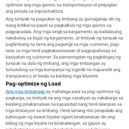
optimize ang mga gastos sa transportasyon at pinipigilan
ang pinsala sa imprastraktura.
Ang tumpak na pagsukat ng timbang ay gumaganap din ng
isang kritikal na papel sa pagkalkula ng mga gastos sa
pagpapadala. Ang mga singil sa kargamento ay kadalasang
nakabatay sa bigat ng kargamento, at tinitiyak ng tumpak na
pagtimbang na tama ang pagsingil sa mga customer, pag-
iwas sa mga hindi pagkakaunawaan at pagpapahusay sa
kasiyahan ng customer. Sa pamamagitan ng pagbibigay ng
tumpak na data ng timbang, ang mga timbangan ay
tumutulong sa mga kumpanya ng logistik na mapanatili ang
transparency at tiwala sa kanilang mga kliyente.
Pag-optimize ng Load
Ang mga timbangan
ay mahalaga para sa pag-optimize ng
pagkarga, na tinitiyak na ang mga sasakyan ay nakakarga sa
kanilang pinakamataas na kapasidad nang hindi lalampas sa
mga limitasyon sa timbang. Hindi lamang nito pinapalaki ang
kahusayan ng bawat biyahe ngunit binabawasan din ang
bilang ng mga biyahe na kinakailangan, sa gayon ay