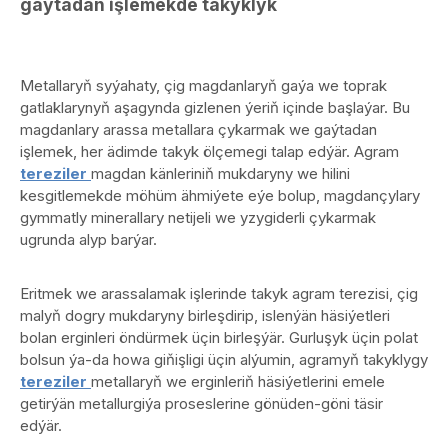
gaýtadan işlemekde takyklyk
Metallaryň syýahaty, çig magdanlaryň gaýa we toprak
gatlaklarynyň aşagynda gizlenen ýeriň içinde başlaýar. Bu
magdanlary arassa metallara çykarmak we gaýtadan
işlemek, her ädimde takyk ölçemegi talap edýär. Agram
tereziler
magdan känleriniň mukdaryny we hilini
kesgitlemekde möhüm ähmiýete eýe bolup, magdançylary
gymmatly minerallary netijeli we yzygiderli çykarmak
ugrunda alyp barýar.
Eritmek we arassalamak işlerinde takyk agram terezisi, çig
malyň dogry mukdaryny birleşdirip, islenýän häsiýetleri
bolan erginleri öndürmek üçin birleşýär. Gurluşyk üçin polat
bolsun ýa-da howa giňişligi üçin alýumin, agramyň takyklygy
tereziler
metallaryň we erginleriň häsiýetlerini emele
getirýän metallurgiýa proseslerine gönüden-göni täsir
edýär.