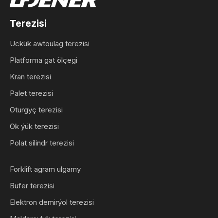
Terezisi
Uckük awtoulag terezisi
Platforma gat ölçegi
Kran terezisi
Palet terezisi
Oturgyç terezisi
Ok ýük terezisi
Polat silindr terezisi
Forklift agram ulgamy
Bufer terezisi
Elektron demirýol terezisi