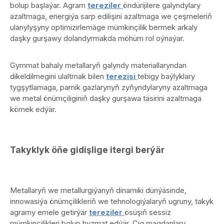
bolup başlaýar. Agram
tereziler
öndürijilere galyndylary
azaltmaga, energiýa sarp edilişini azaltmaga we çeşmeleriň
ulanylyşyny optimizirlemäge mümkinçilik bermek arkaly
daşky gurşawy dolandyrmakda möhüm rol oýnaýar.
Gymmat bahaly metallaryň galyndy materiallaryndan
dikeldilmegini ulaltmak bilen
terezisi
tebigy baýlyklary
tygşytlamaga, parnik gazlarynyň zyňyndylaryny azaltmaga
we metal önümçiliginiň daşky gurşawa täsirini azaltmaga
kömek edýär.
Takyklyk öňe gidişlige itergi berýär
Metallaryň we metallurgiýanyň dinamiki dünýäsinde,
innowasiýa önümçilikleriň we tehnologiýalaryň ugruny, takyk
agramy emele getirýär
tereziler
ösüşiň sessiz
mümkinçilikleri bolup hyzmat edýär. Çig magdanlary