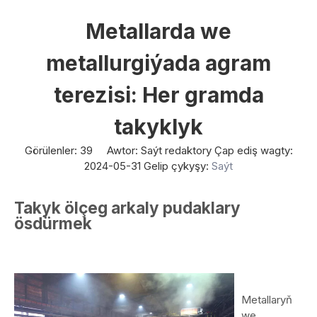
Metallarda we
metallurgiýada agram
terezisi: Her gramda
takyklyk
Görülenler:
39
Awtor: Saýt redaktory Çap ediş wagty:
2024-05-31 Gelip çykyşy:
Saýt
Takyk ölçeg arkaly pudaklary
ösdürmek
Metallaryň
we