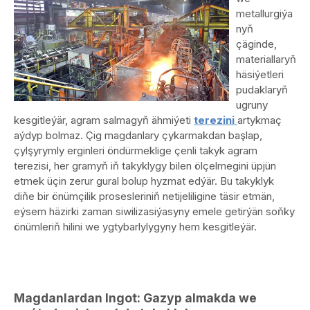
metallurgiýa
nyň
çäginde,
materiallaryň
häsiýetleri
pudaklaryň
ugruny
kesgitleýär, agram salmagyň ähmiýeti
terezini
artykmaç
aýdyp bolmaz. Çig magdanlary çykarmakdan başlap,
çylşyrymly erginleri öndürmeklige çenli takyk agram
terezisi, her gramyň iň takyklygy bilen ölçelmegini üpjün
etmek üçin zerur gural bolup hyzmat edýär. Bu takyklyk
diňe bir önümçilik prosesleriniň netijeliligine täsir etmän,
eýsem häzirki zaman siwilizasiýasyny emele getirýän soňky
önümleriň hilini we ygtybarlylygyny hem kesgitleýär.
Magdanlardan Ingot: Gazyp almakda we