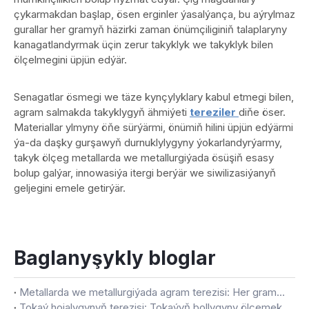
çykarmakdan başlap, ösen erginler ýasalýança, bu aýrylmaz
gurallar her gramyň häzirki zaman önümçiliginiň talaplaryny
kanagatlandyrmak üçin zerur takyklyk we takyklyk bilen
ölçelmegini üpjün edýär.
Senagatlar ösmegi we täze kynçylyklary kabul etmegi bilen,
agram salmakda takyklygyň ähmiýeti
tereziler
diňe öser.
Materiallar ylmyny öňe sürýärmi, önümiň hilini üpjün edýärmi
ýa-da daşky gurşawyň durnuklylygyny ýokarlandyrýarmy,
takyk ölçeg metallarda we metallurgiýada ösüşiň esasy
bolup galýar, innowasiýa itergi berýär we siwilizasiýanyň
geljegini emele getirýär.
Baglanyşykly bloglar
Metallarda we metallurgiýada agram terezisi: Her gramda takyklyk
Tokaý hojalygynyň terezisi: Tokaýyň bollygyny ölçemek