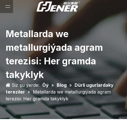
Metallarda we
metallurgiýada agram
terezisi: Her gramda
takyklyk
Siz şu ýerde:
Öý
»
Blog
»
Dürli ugurlardaky
tereziler
»
Metallarda we metallurgiýada agram
terezisi: Her gramda takyklyk