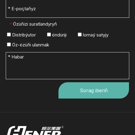
Özüňizi suratlandyryň
*
Distribýutor
öndüriji
lomaý satyjy
Öz-özüňi ulanmak
Sorag iberiň