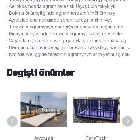
Aerokosmosda agram terezisi: Uçuş üçin takyklyk
Dokma önümçiliginde agram tereziniň möhüm roly
Awtoulag önümçiliginde agram tereziniň ähmiýeti
Tereziniň agramynyň energiýa pudagynda tutýan orny
Himiýa dünýäsinde tereziniň agramy: Takyk meseleler
Gaýtadan işlemekde we galyndylary dolandyrmakda agram tereziniň roly
Derman önümlerinde agram terezisi: Takyklygy we hilini üpjün etmek
Iýmitde we içgide tereziniň agramynyň ähmiýetini açmak
Degişli önümler
Awtoulag
“FarmTech”
Agyr