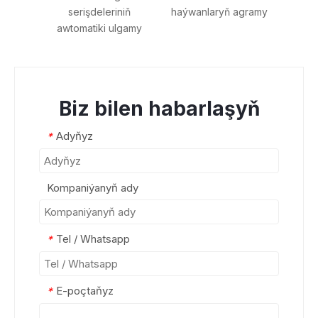
serişdeleriniň
haýwanlaryň agramy
30
awtomatiki ulgamy
awtoul
Biz bilen habarlaşyň
Adyňyz
*
Kompaniýanyň ady
Tel / Whatsapp
*
E-poçtaňyz
*