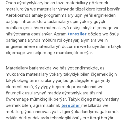
Ösen aýratynlyklary bolan täze materiallary gözlemek
metallurgiýa we materiallar ylmynda täzeliklere itergi berýär.
Aerokosmos amaly programmalary üçin ýeňil erginlerden
başlap, infrastruktura taslamalary üçin ýokary güýçli
polatlara çenli ösen materiallaryň ösüşi takyk ölçemäge we
häsiýetnama esaslanýar. Agram
tereziler
gözleg we ösüş
barlaghanalarynda möhüm rol oýnaýar, alymlara we in
engineenerlere materiallaryň düzümini we häsiýetlerini takyk
ölçemäge we seljermäge mümkinçilik berýär.
Materiallary barlamakda we häsiýetlendirmekde, az
mukdarda materiallary ýokary takyklyk bilen ölçemek üçin
takyk ölçeg terezisi ulanylýar, bu gözlegçilere garyndy
elementleriniň, ýylylygy bejermek prosesleriniň we
önümçilik usullarynyň maddy aýratynlyklara täsirini
öwrenmäge mümkinçilik berýär. Takyk ölçeg maglumatlary
bermek bilen, agram salmak
tereziler
metallarda we
metallurgiýada innowasiýa tizligini ýokarlandyrmaga kömek
edýär, dürli pudaklarda tehnologiki ösüşlere itergi berýär.