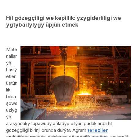
Hil gözegçiligi we kepillik: yzygiderliligi we
ygtybarlylygy üpjün etmek
Mate
riallar
yň
häsiý
etleri
üstün
lik
bilen
şows
uzlyg
yň
arasyndaky tapawudy aňladyp bilýän pudaklarda hil
gözegçiligi birinji orunda durýar. Agram
tereziler
öndürijilere material girişlerine gözegçilik etmäge, önümçilik