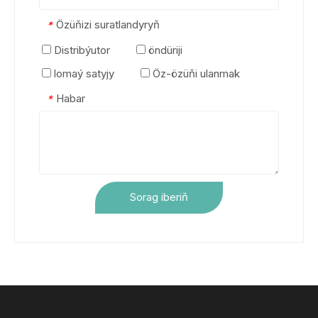
Özüňizi suratlandyryň
*
Distribýutor
öndüriji
lomaý satyjy
Öz-özüňi ulanmak
Habar
*
Sorag iberiň