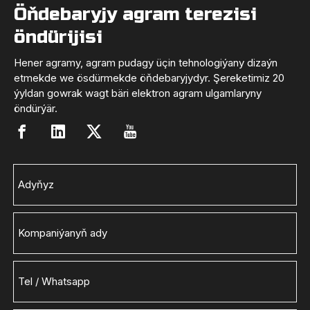
Öňdebaryjy agram terezisi
öndürijisi
Hener agramy, agram pudagy üçin tehnologiýany dizaýn
etmekde we ösdürmekde öňdebaryjydyr. Şereketimiz 20
ýyldan gowrak wagt bäri elektron agram ulgamlaryny
öndürýär.