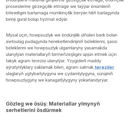
proseslerine gözegçilik etmäge we taýýar önümleriň
bitewiligini barlamaga mümkinçilik berýän hiliň barlagynda
birinji gural bolup hyzmat edýär.
Mysal üçin, howpsuzlyk we öndürijilik ülňüleri berk bolan
awtoulag pudagynda hereketlendirijiniň böleklerini, şassi
böleklerini we howpsuzlyk ulgamlaryny ýasamakda
ulanylýan materiallaryň birmeňzeşligini üpjün etmek üçin
takyk agram terezisi ulanylýar. Yzygiderli maddy
aýratynlyklary saklamak bilen, agram salmak
tereziler
ulaglaryň ygtybarlylygyna we çydamlylygyna, sürüjiniň
howpsuzlygyny we kanagatlylygyny ýokarlandyrýar.
Gözleg we ösüş: Materiallar ylmynyň
serhetlerini ösdürmek