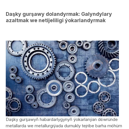
Daşky gurşawy dolandyrmak: Galyndylary
azaltmak we netijeliligi ýokarlandyrmak
Daşky gurşawyň habardarlygynyň ýokarlanýan döwründe
metallarda we metallurgiýada durnukly tejribe barha möhüm