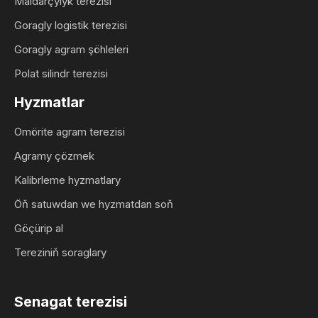
Maldarçylyk terezisi
Goragly logistik terezisi
Goragly agram şöhleleri
Polat silindr terezisi
Hyzmatlar
Omörite agram terezisi
Agramy çözmek
Kalibrleme hyzmatlary
Öň satuwdan we hyzmatdan soň
Göçürip al
Tereziniň soraglary
Senagat terezisi