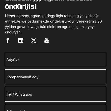
öndürijisi
Hener agramy, agram pudagy üçin tehnologiýany dizaýn
etmekde we ösdürmekde öňdebaryjydyr. Şereketimiz 20
ýyldan gowrak wagt bäri elektron agram ulgamlaryny
öndürýär.