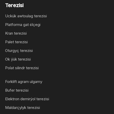
Terezisi
Uckük awtoulag terezisi
Platforma gat ölçegi
Kran terezisi
Palet terezisi
Oturgyç terezisi
Ok ýük terezisi
Polat silindr terezisi
Forklift agram ulgamy
Bufer terezisi
Elektron demirýol terezisi
Maldarçylyk terezisi