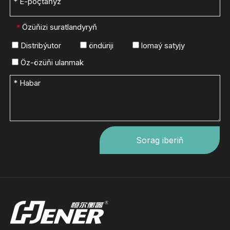
Özüňizi suratlandyryň
*
Distribýutor
öndüriji
lomaý satyjy
Öz-özüňi ulanmak
Sorag iberiň