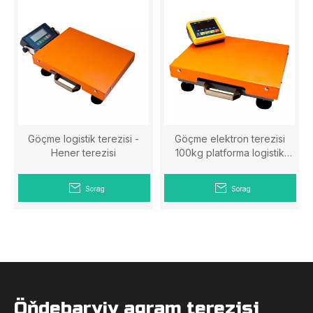
Göçme logistik terezisi -
Göçme elektron terezisi
Hener terezisi
100kg platforma logistik
terezisi - Hener terezisi
Sorag
Sorag
Öňdebaryjy agram terezisi