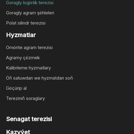
Goragly logistik terezisi
Goragly agram şöhleleri
Polat silindr terezisi
Hyzmatlar
Omörite agram terezisi
Agramy çözmek
Kalibrleme hyzmatlary
Öň satuwdan we hyzmatdan soň
Göçürip al
Tereziniň soraglary
Senagat terezisi
Kazyýet