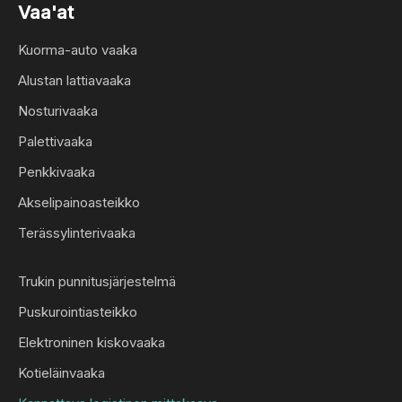
Vaa'at
Kuorma-auto vaaka
Alustan lattiavaaka
Nosturivaaka
Palettivaaka
Penkkivaaka
Akselipainoasteikko
Terässylinterivaaka
Trukin punnitusjärjestelmä
Puskurointiasteikko
Elektroninen kiskovaaka
Kotieläinvaaka