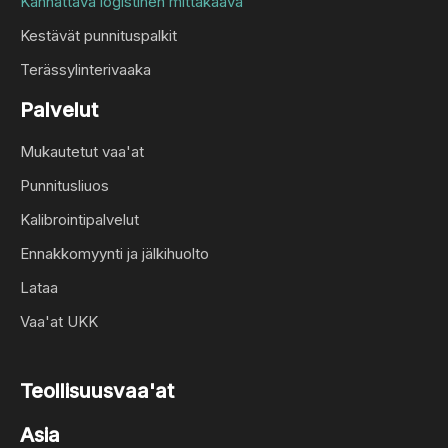
Kannattava logistinen mittakaava
Kestävät punnituspalkit
Terässylinterivaaka
Palvelut
Mukautetut vaa'at
Punnitusliuos
Kalibrointipalvelut
Ennakkomyynti ja jälkihuolto
Lataa
Vaa'at UKK
Teollisuusvaa'at
Asia