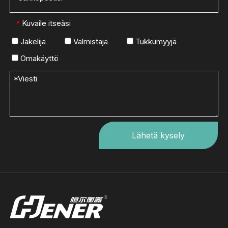
Kuvaile itseäsi
*
Jakelija
Valmistaja
Tukkumyyjä
Omakäyttö
Lähetä kysely