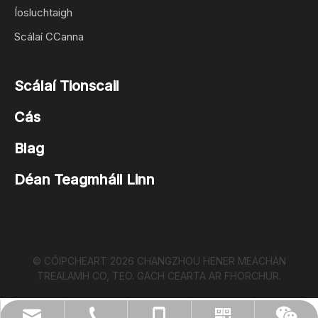
Íosluchtaigh
Scálaí CCanna
Scálaí Tionscail
Cás
Blag
Déan Teagmháil Linn
© CÓIPCHEART
2026
CHANGZHOU HENER MEÁCHÁN
TREALAMH CO, TEO. GACH CEARTA AR FHORCHUR.
sales@chinahener.com
86- 13776877830
86-519-86255726
Whatsapp
Wechat