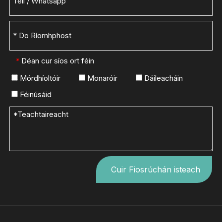
Déan cur síos ort féin
*
Mórdhíoltóir
Monaróir
Dáileacháin
Féinúsáid
Cuir Fiosrúchán isteach