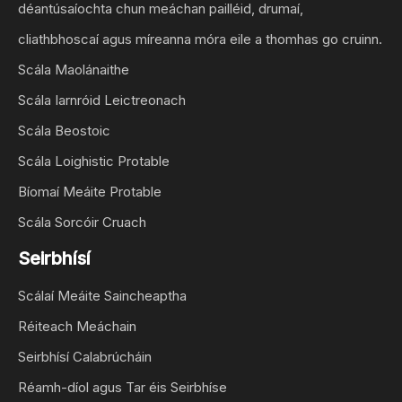
déantúsaíochta chun meáchan pailléid, drumaí,
cliathbhoscaí agus míreanna móra eile a thomhas go cruinn.
Scála Maolánaithe
Scála Iarnróid Leictreonach
Scála Beostoic
Scála Loighistic Protable
Bíomaí Meáite Protable
Scála Sorcóir Cruach
Seirbhísí
Scálaí Meáite Saincheaptha
Réiteach Meáchain
Seirbhísí Calabrúcháin
Réamh-díol agus Tar éis Seirbhíse