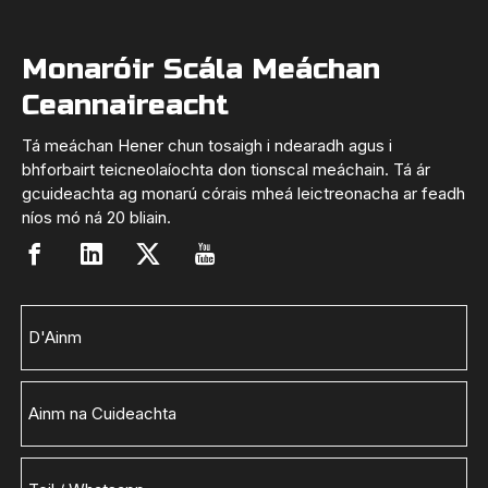
Monaróir Scála Meáchan
Ceannaireacht
Tá meáchan Hener chun tosaigh i ndearadh agus i
bhforbairt teicneolaíochta don tionscal meáchain. Tá ár
gcuideachta ag monarú córais mheá leictreonacha ar feadh
níos mó ná 20 bliain.