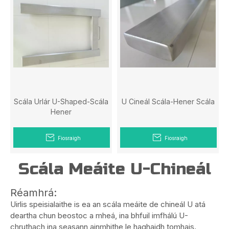
Scála Urlár U-Shaped-Scála
U Cineál Scála-Hener Scála
Hener
Fiosraigh
Fiosraigh
Scála Meáite U-Chineál
Réamhrá:
Uirlis speisialaithe is ea an scála meáite de chineál U atá
deartha chun beostoc a mheá, ina bhfuil imfhálú U-
chruthach ina seasann ainmhithe le haghaidh tomhais.