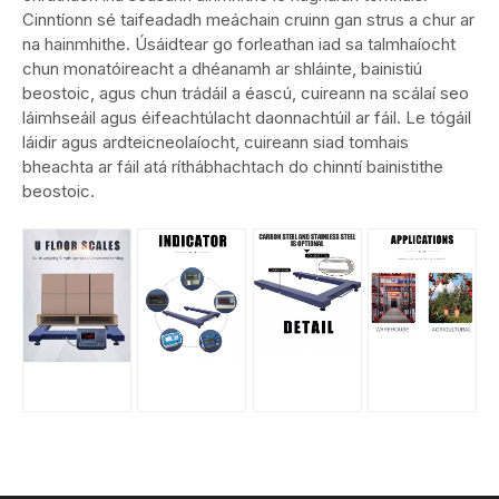
Cinntíonn sé taifeadadh meáchain cruinn gan strus a chur ar
na hainmhithe. Úsáidtear go forleathan iad sa talmhaíocht
chun monatóireacht a dhéanamh ar shláinte, bainistiú
beostoic, agus chun trádáil a éascú, cuireann na scálaí seo
láimhseáil agus éifeachtúlacht daonnachtúil ar fáil. Le tógáil
láidir agus ardteicneolaíocht, cuireann siad tomhais
bheachta ar fáil atá ríthábhachtach do chinntí bainistithe
beostoic.