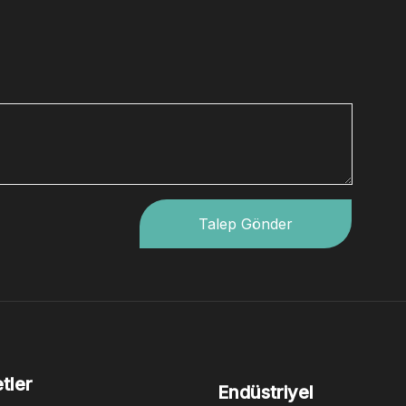
Whatsapp
Wechat
Talep Gönder
tler
Endüstriyel