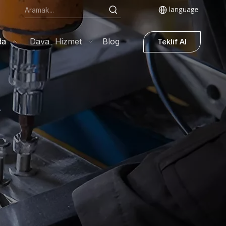
da
Dava
Hizmet
Blog
Teklif Al