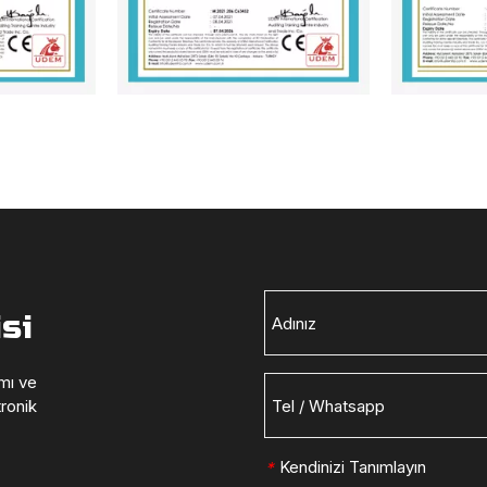
isi
ımı ve
tronik
Kendinizi Tanımlayın
*