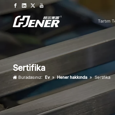
Tartım Te
Sertifika
Buradasınız:
Ev
»
Hener hakkında
»
Sertifika