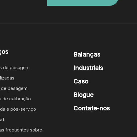
ços
Balanças
Industriais
as de pesagem
lizadas
Caso
o de pesagem
Blogue
s de calibração
Contate-nos
da e pós-serviço
ad
as frequentes sobre