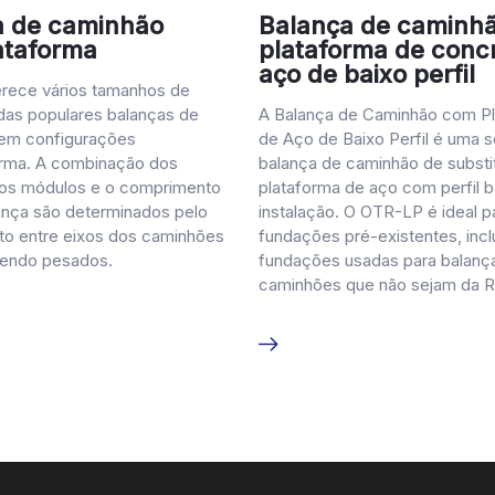
a de caminhão
Balança de caminh
ataforma
plataforma de conc
aço de baixo perfil
erece vários tamanhos de
das populares balanças de
A Balança de Caminhão com P
em configurações
de Aço de Baixo Perfil é uma 
orma. A combinação dos
balança de caminhão de substi
os módulos e o comprimento
plataforma de aço com perfil ba
lança são determinados pelo
instalação. O OTR-LP é ideal p
o entre eixos dos caminhões
fundações pré-existentes, incl
sendo pesados.
fundações usadas para balanç
caminhões que não sejam da R