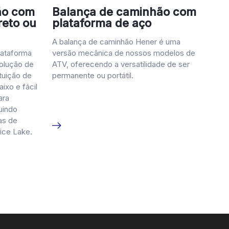
ão com
Balança de caminhão com
reto ou
plataforma de aço
A balança de caminhão Hener é uma
lataforma
versão mecânica de nossos modelos de
solução de
ATV, oferecendo a versatilidade de ser
Whatsapp
tuição de
permanente ou portátil.
ixo e fácil
ara
Conversam
uindo
as de
ice Lake.