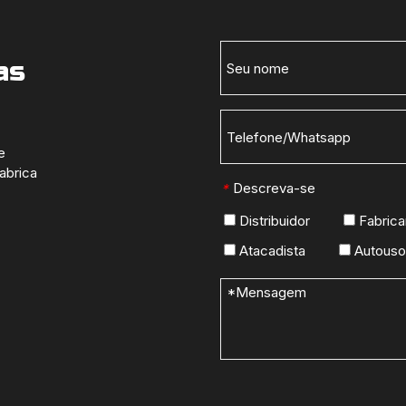
as
e
abrica
Descreva-se
*
Distribuidor
Fabrica
Atacadista
Autouso