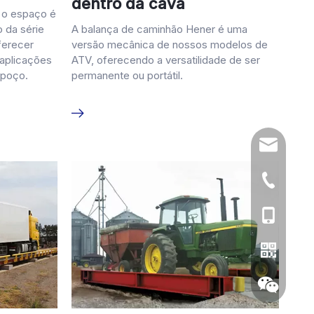
dentro da cava
e o espaço é
o da série
A balança de caminhão Hener é uma
ferecer
versão mecânica de nossos modelos de
aplicações
ATV, oferecendo a versatilidade de ser
 poço.
permanente ou portátil.
sales@chi
86-519-86
86- 13776