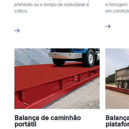
preferido ou o tempo de inatividade é
e ferrugem 
crítico.
em condiçõ
Balança de caminhão
Balanç
portátil
platafo