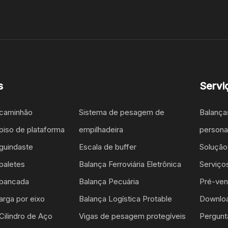
s
Servi
 caminhão
Sistema de pesagem de
Balanç
piso de plataforma
empilhadeira
persona
guindaste
Escala de buffer
Soluçã
paletes
Balança Ferroviária Eletrônica
Serviço
 bancada
Balança Pecuária
Pré-ven
arga por eixo
Balança Logística Protable
Downlo
Cilindro de Aço
Vigas de pesagem protegíveis
Pergunt