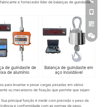
abricante e fornecedor líder de balanças de guindaste.
86- 13776
ça de guindaste de
Balança de guindaste em
ixa de alumínio
aço inoxidável
Whatsapp
os para levantar e pesar cargas pesadas em vários
stente ou mecanismo de fixação que permite que sejam
Conversam
 Sua principal função é medir com precisão o peso da
eficiência e conformidade com as normas de peso.