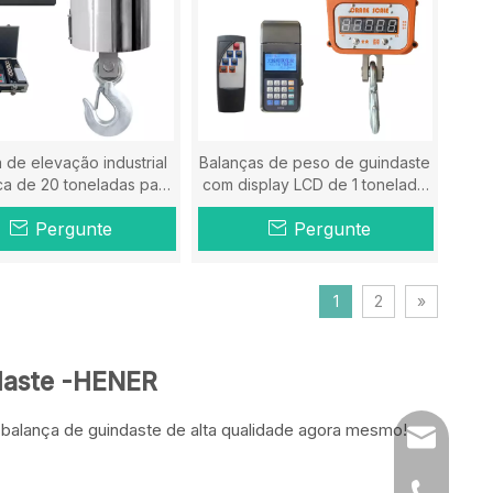
 de elevação industrial
Balanças de peso de guindaste
ca de 20 toneladas para
com display LCD de 1 tonelada
venda
com controle remoto
Pergunte
Pergunte
1
2
»
ndaste -HENER
 balança de guindaste de alta qualidade agora mesmo!
sales@chi
86-519-86