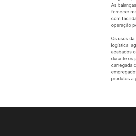
As balanças
fornecer me
com facilid
operação po
Os usos da 
logística, 
acabados 
durante os 
carregada c
empregados
produtos a 