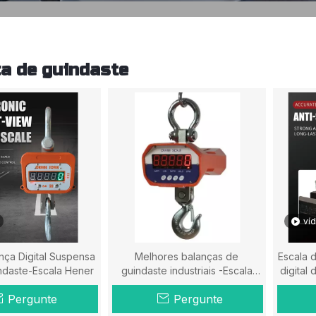
a de guindaste
ví
lança Digital Suspensa
Melhores balanças de
Escala 
ndaste-Escala Hener
guindaste industriais -Escala
digital
Hener
Pergunte
Pergunte