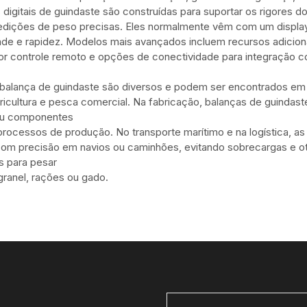
 digitais de guindaste são construídas para suportar os rigores do
dições de peso precisas. Eles normalmente vêm com um display 
ade e rapidez. Modelos mais avançados incluem recursos adiciona
r controle remoto e opções de conectividade para integração 
balança de guindaste são diversos e podem ser encontrados em i
agricultura e pesca comercial. Na fabricação, balanças de guinda
ou componentes
processos de produção. No transporte marítimo e na logística, as
om precisão em navios ou caminhões, evitando sobrecargas e otim
 para pesar
granel, rações ou gado.