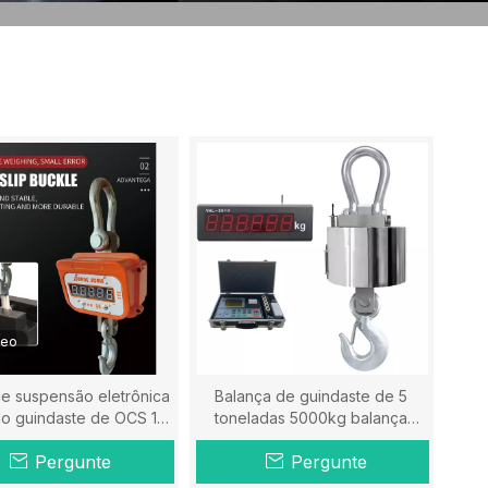
deo
de suspensão eletrônica
Balança de guindaste de 5
 do guindaste de OCS 1T
toneladas 5000kg balança
-10T-Hener Scale
suspensa escala-hener
Pergunte
Pergunte