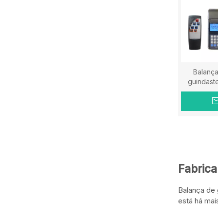
Balanç
guindaste
Ba
Fabrica
Balança de 
está há mai