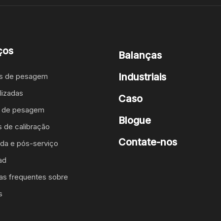
ços
Balanças
Industriais
as de pesagem
lizadas
Caso
o de pesagem
Blogue
s de calibração
Contate-nos
da e pós-serviço
ad
as frequentes sobre
s