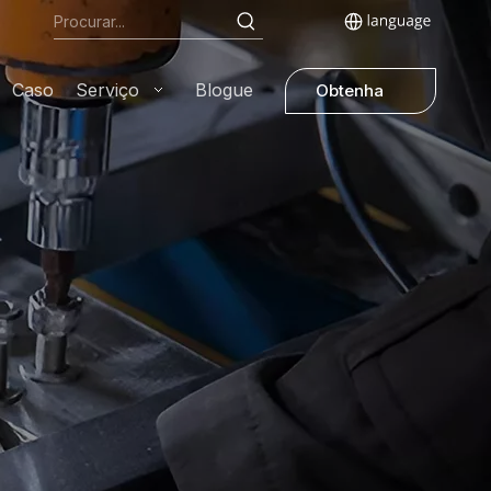
Caso
Serviço
Blogue
Obtenha
uma
cotação