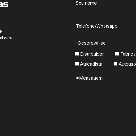
as
e
abrica
Descreva-se
*
Distribuidor
Fabrica
Atacadista
Autouso