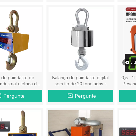
ví
 de guindaste de
Balança de guindaste digital
0,5T 1T
dustrial elétrica de
sem fio de 20 toneladas -
Pesand
das - Balança Hener
Balança Hener
Pergunte
Pergunte