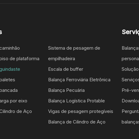
s
Servi
 caminhão
Sistema de pesagem de
Balanç
piso de plataforma
empilhadeira
persona
guindaste
Escala de buffer
Soluçã
paletes
Balança Ferroviária Eletrônica
Serviço
 bancada
Balança Pecuária
Pré-ven
arga por eixo
Balança Logística Protable
Downlo
Cilindro de Aço
Vigas de pesagem protegíveis
Pergunt
Balança de Cilindro de Aço
balança