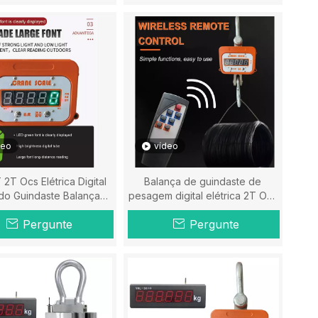
deo
vídeo
 2T Ocs Elétrica Digital
Balança de guindaste de
o Guindaste Balança-
pesagem digital elétrica 2T Ocs
Escala Hener
- Balança Hener
Pergunte
Pergunte