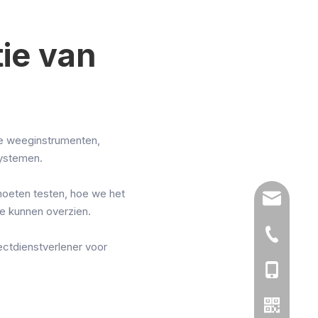
ie van
he weeginstrumenten,
ystemen.
moeten testen, hoe we het
sales@chi
e kunnen overzien.
86-519-86
ctdienstverlener voor
86- 13776