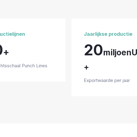
ctielijnen
Jaarlijkse productie
0
20
+
miljoen
+
htsschaal Punch Lines
Exportwaarde per jaar