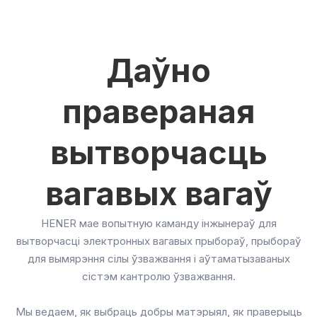
Даўно
правераная
вытворчасць
вагавых вагаў
HENER мае вопытную каманду інжынераў для
вытворчасці электронных вагавых прыбораў, прыбораў
для вымярэння сілы ўзважвання і аўтаматызаваных
сістэм кантролю ўзважвання.
Мы ведаем, як выбраць добры матэрыял, як праверыць