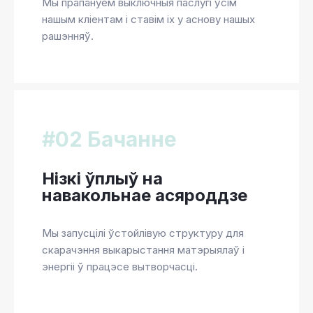
Мы прапануем выключныя паслугі ўсім
нашым кліентам і ставім іх у аснову нашых
рашэнняў.
#02 Бачанне
Нізкі ўплыў на
навакольнае асяроддзе
Мы запусцілі ўстойлівую структуру для
скарачэння выкарыстання матэрыялаў і
энергіі ў працэсе вытворчасці.