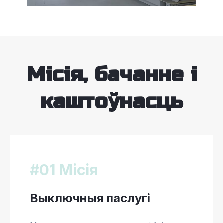
Місія, бачанне і
каштоўнасць
#01 Місія
Выключныя паслугі