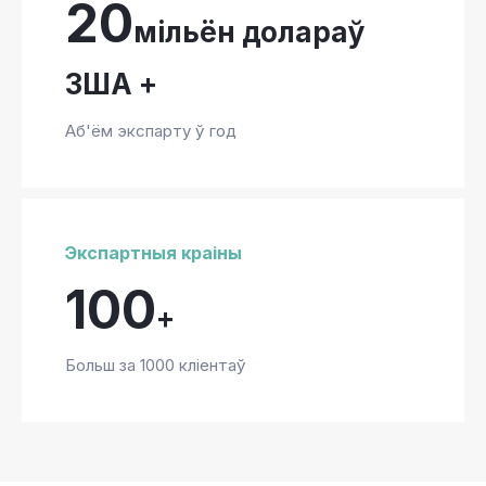
20
мільён долараў
ЗША +
Аб'ём экспарту ў год
Экспартныя краіны
100
+
Больш за 1000 кліентаў