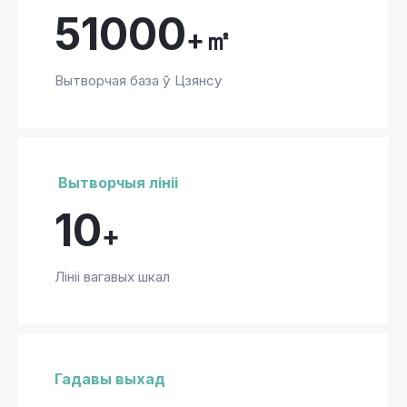
51000
+㎡
Вытворчая база ў Цзянсу
Вытворчыя лініі
10
+
Лініі вагавых шкал
Гадавы выхад