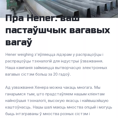
Пра Hener: ваш
пастаўшчык вагавых
вагаў
Hener weighing з'яўляецца лідэрам у распрацоўцы і
распрацоўцы тэхналогій для індустрыі ўзважвання.
Наша кампанія займаецца вытворчасцю электронных
вагавых сістэм больш за 20 гадоў.
Ад узважвання Хенера можна чакаць многага. Мы
ганарымся тым, што прадстаўляем нашым кліентам
найноўшыя тэхналогіі, высокую якасць і найвышэйшую
каштоўнасць. Нашы шалі маюць мноства опцый і могуць
быць інтэграваны ў мноства розных сістэм і