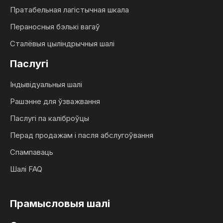
Пратабельная лагістычная шкала
Пераносныя бэлькі вагаў
Сталёвыя цыліндрычныя шалі
Паслугі
Індывідуальныя шалі
Рашэнне для ўзважвання
Паслугі па каліброўцы
Перад продажам і пасля абслугоўвання
Спампаваць
Шалі FAQ
Прамысловыя шалі