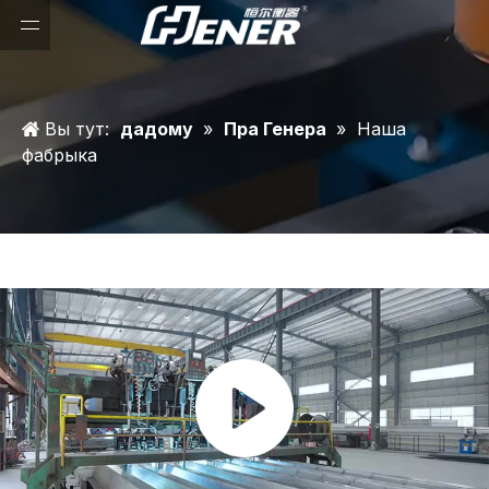
Вы тут:
дадому
»
Пра Генера
»
Наша
фабрыка