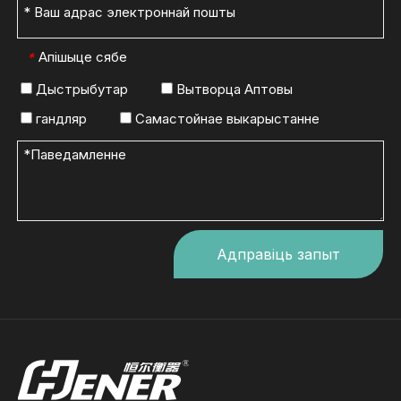
Апішыце сябе
*
Дыстрыбутар
Вытворца Аптовы
гандляр
Самастойнае выкарыстанне
Адправіць запыт