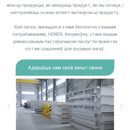
якасць прадукцыі, як наладзіць прадукт, які вы хочаце, і
кантраляваць кожны аспект вытворчасці прадукту.
Калі ласка, звяжыцеся з намі бясплатна з вашымі
патрабаваннямі, HENER, безумоўна, стане вашым
універсальным пастаўшчыком паслуг па праектах
сістэм і рашэнняў для грузавых вагаў.
Адпраўце нам свой запыт сёння