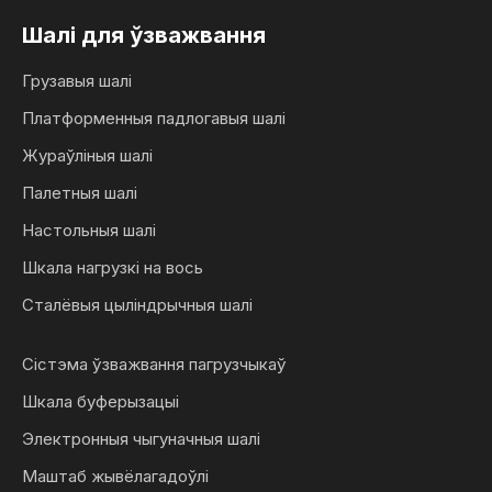
Шалі для ўзважвання
Грузавыя шалі
Платформенныя падлогавыя шалі
Жураўліныя шалі
Палетныя шалі
Настольныя шалі
Шкала нагрузкі на вось
Сталёвыя цыліндрычныя шалі
Сістэма ўзважвання пагрузчыкаў
Шкала буферызацыі
Электронныя чыгуначныя шалі
Маштаб жывёлагадоўлі