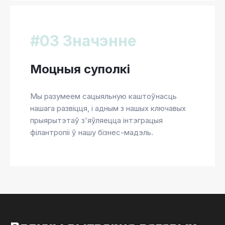
#03 Значэнне
Моцныя суполкі
Мы разумеем сацыяльную каштоўнасць
нашага развіцця, і адным з нашых ключавых
прыярытэтаў з'яўляецца інтэграцыя
філантропіі ў нашу бізнес-мадэль.