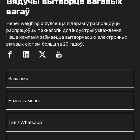
Вядучы вытворца вагавых
вагаў
Hener weighing з'яўляецца лідэрам у распрацоўцы і
распрацоўцы тэхналогій для індустрыі ўзважвання.
Наша кампанія займаецца вытворчасцю электронных
вагавых сістэм больш за 20 гадоў.