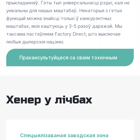
прыкладанняў. Гэты тып універсальнасці рэдкі, калі не
унікальны для нашых маштабаў. Некаторыя з гэтых
функцый можна знайсці толькі ў канкурэнтных
маштабах, якія каштуюць у 3-5 разоў даражэй. Мы
таксама пастаўляем Factory Direct, што выключае
любыя дылерскія нацэнкі.
Пракансультуйцеся са сваім тэхнічным
экспертам
Хенер у лічбах
Спецыялізаваная заводская зона