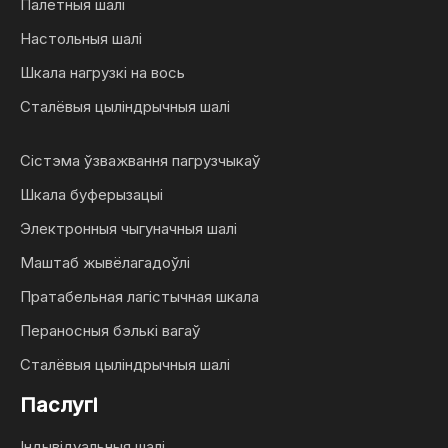
Палетныя шалі
Настольныя шалі
Шкала нагрузкі на вось
Сталёвыя цыліндрычныя шалі
Сістэма ўзважвання пагрузчыкаў
Шкала буферызацыі
Электронныя чыгуначныя шалі
Маштаб жывёлагадоўлі
Пратабельная лагістычная шкала
Пераносныя бэлькі вагаў
Сталёвыя цыліндрычныя шалі
Паслугі
Індывідуальныя шалі