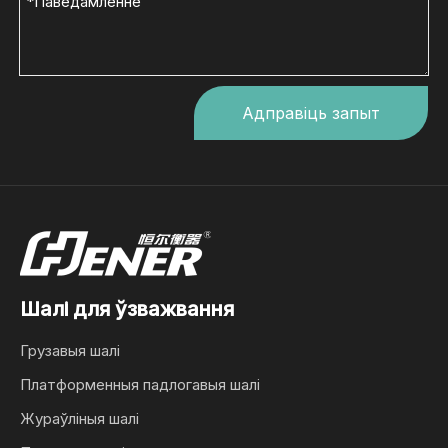
Адправіць запыт
Шалі для ўзважвання
Грузавыя шалі
Платформенныя падлогавыя шалі
Жураўліныя шалі