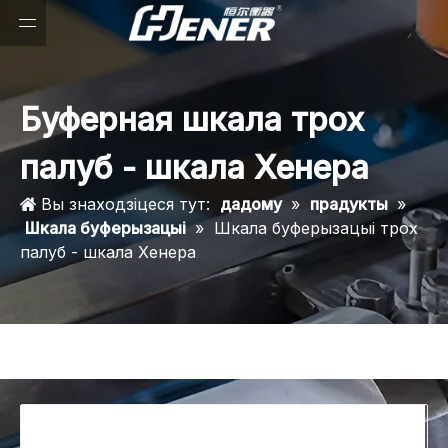
Буферная шкала трох
палуб - шкала Хенера
Вы знаходзіцеся тут:
дадому
»
прадукты
»
Шкала буферызацыі
»
Шкала буферызацыі трох
палуб - шкала Хенера