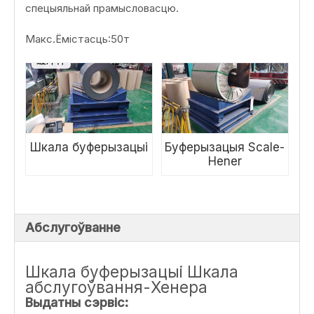
спецыяльнай прамысловасцю.
Макс.Ёмістасць:50т
Шкала буферызацыі
Буферызацыя Scale-
Hener
Абслугоўванне
Шкала буферызацыі Шкала
абслугоўвання-Хенера
Выдатны сэрвіс: