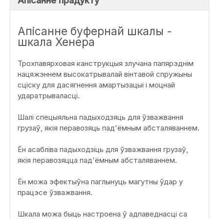
Апісанне прадукту
Апісанне буфернай шкалы -
шкала Хенера
Трохпавярховая канструкцыя злучана папярэднім
нацяжэннем высокатрывалай вінтавой спружыны
сціску для дасягнення амартызацыі і моцнай
ударатрываласці.
Шалі спецыяльна падыходзяць для ўзважвання
грузаў, якія перавозяць пад'ёмным абсталяваннем.
Ён асабліва падыходзіць для ўзважвання грузаў,
якія перавозяцца пад'ёмным абсталяваннем.
Ён можа эфектыўна паглынуць магутны ўдар у
працэсе ўзважвання.
Шкала можа быць настроена ў адпаведнасці са