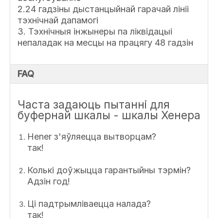
2.24 гадзіны дыстанцыйнай гарачай лініі
тэхнічнай дапамогі
3. Тэхнічныя інжынеры па ліквідацыі
непаладак на месцы на працягу 48 гадзін
FAQ
Часта задаюць пытанні для
буфернай шкалы - шкалы Хенера
Hener з'яўляецца вытворцам?
так!
Колькі доўжыцца гарантыйны тэрмін?
Адзін год!
Ці падтрымліваецца налада?
так!