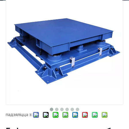
падзяліцца з: