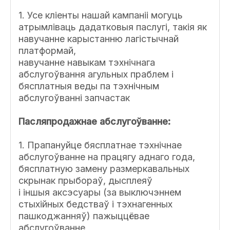
1. Усе кліенты нашай кампаніі могуць
атрымліваць дадатковыя паслугі, такія як
навучанне карыстанню лагістычнай
платформай,
навучанне навыкам тэхнічнага
абслугоўвання агульных праблем і
бясплатныя веды па тэхнічным
абслугоўванні запчастак
Пасляпродажнае абслугоўванне:
1. Прапануйце бясплатнае тэхнічнае
абслугоўванне на працягу аднаго года,
бясплатную замену размеркавальных
скрынак прыбораў, дысплеяў
і іншыя аксэсуары (за выключэннем
стыхійных бедстваў і тэхнагенных
пашкоджанняў) пажыццёвае
абслугоўванне