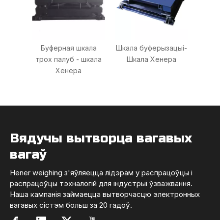
Буферная шкала
Шкала буферызацыі-
трох палуб - шкала
Шкала Хенера
Хенера
Вядучы вытворца вагавых
вагаў
Hener weighing з'яўляецца лідэрам у распрацоўцы і
распрацоўцы тэхналогій для індустрыі ўзважвання.
Наша кампанія займаецца вытворчасцю электронных
вагавых сістэм больш за 20 гадоў.