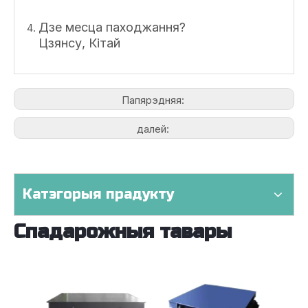
Дзе месца паходжання?
Цзянсу, Кітай
Папярэдняя:
далей:
Катэгорыя прадукту
Спадарожныя тавары