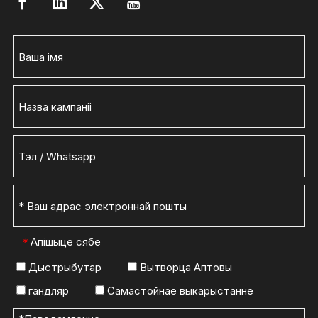
Апішыце сябе
*
Дыстрыбутар
Вытворца Аптовы
гандляр
Самастойнае выкарыстанне