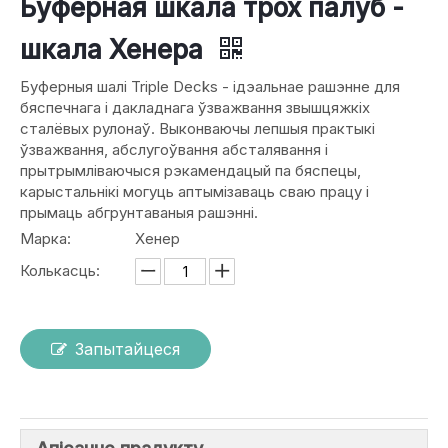
Буферная шкала трох палуб -
шкала Хенера
Буферныя шалі Triple Decks - ідэальнае рашэнне для
бяспечнага і дакладнага ўзважвання звышцяжкіх
сталёвых рулонаў. Выконваючы лепшыя практыкі
ўзважвання, абслугоўвання абсталявання і
прытрымліваючыся рэкамендацый па бяспецы,
карыстальнікі могуць аптымізаваць сваю працу і
прымаць абгрунтаваныя рашэнні.
Марка:
Хенер
Колькасць:
Запытайцеся