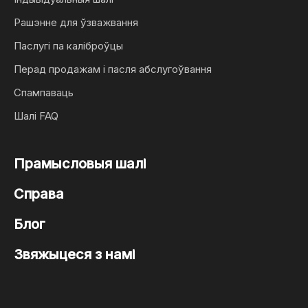
Рашэнне для ўзважвання
Паслугі па каліброўцы
Перад продажам і пасля абслугоўвання
Спампаваць
Шалі FAQ
Прамысловыя шалі
Справа
Блог
Звяжыцеся з намі