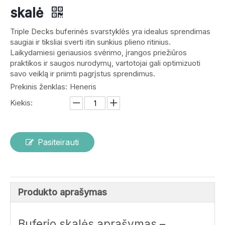
skalė
Triple Decks buferinės svarstyklės yra idealus sprendimas
saugiai ir tiksliai sverti itin sunkius plieno ritinius.
Laikydamiesi geriausios svėrimo, įrangos priežiūros
praktikos ir saugos nurodymų, vartotojai gali optimizuoti
savo veiklą ir priimti pagrįstus sprendimus.
Prekinis ženklas:
Heneris
Kiekis:
Pasiteirauti
Produkto aprašymas
Buferio skalės aprašymas –