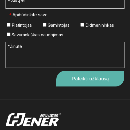
Apibūdinkite save
*
Platintojas
Gamintojas
Didmenininkas
Savarankiškas naudojimas
Pateikti užklausą