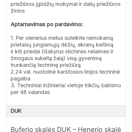
priežiūros įgūdžių mokymai ir dalių priežiūros
žinios
Aptarnavimas po pardavimo:
1. Per vienerius metus suteikite nemokamą
prietaisų jungiamųjų dėžių, ekranų keitimą
ir kiti priedai (išskyrus stichines nelaimes ir
žmogaus sukeltą žalą) visą gyvenimą
trunkančią techninę priežiūrą
2.24 val. nuotolinė karštosios linijos techninė
pagalba
3. Techniniai inžinieriai vietoje trikčių šalinimo
per 48 valandas
DUK
Buferio skalės DUK – Henerio skalė