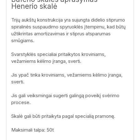
Henerio skalė
Trijų aukštų konstrukcija yra sujungta didelio stiprumo
spiralinės suspaudimo spyruoklės įtempimu, kad būtų
užtikrintas amortizavimas ir stiprus atsparumas
smūgiams.
Svarstyklės specialiai pritaikytos kroviniams,
vežamiems kėlimo įranga, sverti.
Jis ypač tinka kroviniams, vežamiems kėlimo įranga,
sverti.
Jis gali veiksmingai sugerti galingą poveikį svėrimo
procese.
Skalė gali būti pritaikyta pagal specialią pramonę.
Maksimali talpa: 50t