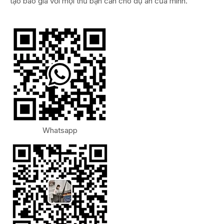
tạo báo giá với mọi thứ bạn cần cho dự án của mình.
Whatsapp