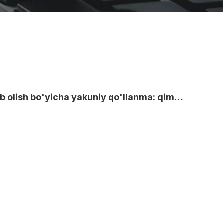
2027 yil uchun yuk mashinalarini sotib olish bo'yicha yakuniy qo'llanma: qimmat xatolardan saqlaning