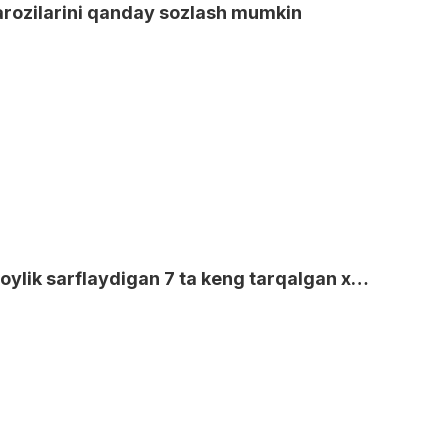
tarozilarini qanday sozlash mumkin
Yuk mashinasini sotib olishda sizga boylik sarflaydigan 7 ta keng tarqalgan xato