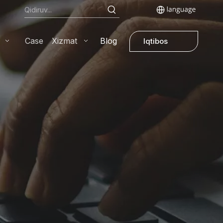
Case
Xizmat
Blog
Iqtibos
olish