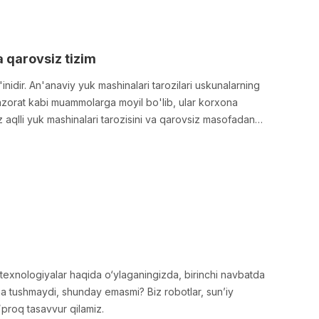
a qarovsiz tizim
inidir. An'anaviy yuk mashinalari tarozilari uskunalarning
azorat kabi muammolarga moyil bo'lib, ular korxona
Biz aqlli yuk mashinalari tarozisini va qarovsiz masofadan
or texnologiyalar haqida o‘ylaganingizda, birinchi navbatda
a tushmaydi, shunday emasmi? Biz robotlar, sunʼiy
oʻproq tasavvur qilamiz.