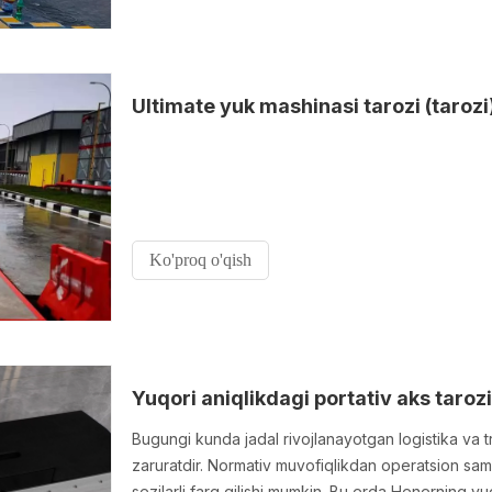
Ultimate yuk mashinasi tarozi (tarozi
Ko'proq o'qish
Yuqori aniqlikdagi portativ aks tarozi
Bugungi kunda jadal rivojlanayotgan logistika va tr
zaruratdir. Normativ muvofiqlikdan operatsion sama
sezilarli farq qilishi mumkin. Bu erda Henerning yu