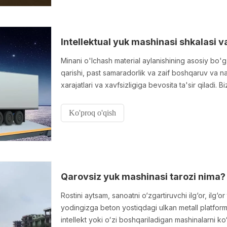
Intellektual yuk mashinasi shkalasi v
Minani o'lchash material aylanishining asosiy bo'g'
qarishi, past samaradorlik va zaif boshqaruv va n
xarajatlari va xavfsizligiga bevosita ta'sir qiladi. 
boshqarishni ishga tushiramiz
Ko'proq o'qish
Qarovsiz yuk mashinasi tarozi nima?
Rostini aytsam, sanoatni o‘zgartiruvchi ilg‘or, ilg‘
yodingizga beton yostiqdagi ulkan metall platform
intellekt yoki oʻzi boshqariladigan mashinalarni k