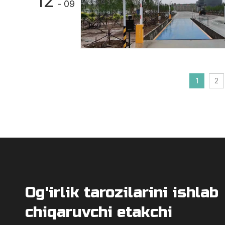
12
- 09
1
2
Og'irlik tarozilarini ishlab
chiqaruvchi etakchi