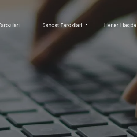
arozilari
Sanoat Tarozilari
Hener Haqida