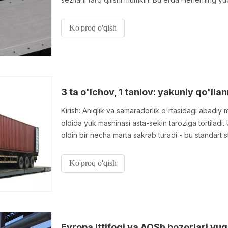
Ko'proq o'qish
3 ta o'lchov, 1 tanlov: yakuniy qo'll
Kirish: Aniqlik va samaradorlik o'rtasidagi abadi
oldida yuk mashinasi asta-sekin taroziga tortiladi.
oldin bir necha marta sakrab turadi - bu standart sta
Ko'proq o'qish