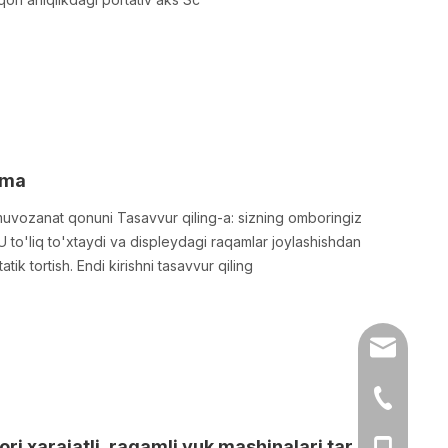
anma
y muvozanat qonuni Tasavvur qiling-a: sizning omboringiz
 U to'liq to'xtaydi va displeydagi raqamlar joylashishdan
tik tortish. Endi kirishni tasavvur qiling
sales@chi
86-519-86
Evropa Ittifoqi va AQSh bozorlari yuqori xarajatli, raqamli yuk mashinalari tarozilarini qanday engadi
86- 13776