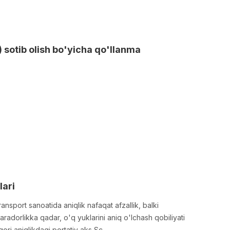
) sotib olish bo'yicha qo'llanma
lari
ansport sanoatida aniqlik nafaqat afzallik, balki
radorlikka qadar, o'q yuklarini aniq o'lchash qobiliyati
qori aniqlikdagi portativ aks Sc