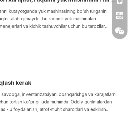
tishni kutayotganda yuk mashinasining bo'sh turganini
tni talab qilmaydi - bu raqamli yuk mashinalari
lo menejerlari va kichik tashuvchilar uchun bu tarozilar
ya qiladi.
qlash kerak
Whatsapp
li savdoga, inventarizatsiyani boshqarishga va xarajatlarni
chun tortish ko'prigi juda muhimdir. Oddiy qurilmalardan
Wechat
mas - u foydalanish, atrof-muhit sharoitlari va eskirish