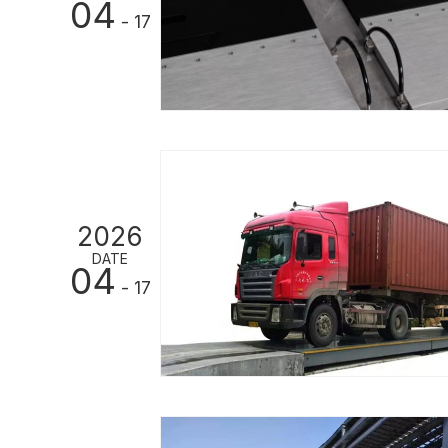
04
- 17
2026
DATE
04
- 17