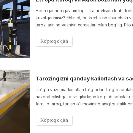
Hech qachon gavjum logistika hovlisida turib, tor
kuzatganmisiz? Ehtimol, bu kechikish shunchaki vaq
tarozilarining yashirin xarajatlari bilan bog'liq. Fi
kelishib bo'lmaydi: ular operatsiyalarni kompilyatsi
Ko'proq o'qish
Tarozingizni qanday kalibrlash va sa
To'g'ri vazn ma'lumotlari to'g'ridan-to'g'ri adolat
nazorat qilishga ta'sir qiladigan ko'plab sohalar u
farqli o'laroq, tortish o'lchovining aniqligi statik e
tufayli siljishi mumkin.
Ko'proq o'qish