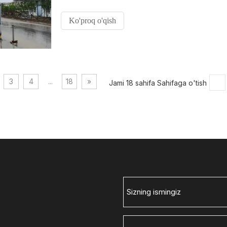
Ko'proq o'qish
3
4
...
18
»
Jami 18 sahifa Sahifaga o'tish