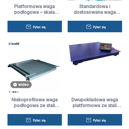
Platformowa waga
Standardowa i
podłogowa – skala
dostosowana waga
Henera
podłogowa 10T
Pytać się
Pytać się
wideo
Niskoprofilowa waga
Dwupokładowa waga
podłogowa ze stali
platformowa ze stali
węglowej – skala Henera
nierdzewnej-Skala
Henera
Pytać się
Pytać się