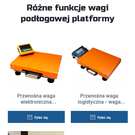
Różne funkcje wagi
podłogowej platformy
Przenośna waga
Przenośna waga
elektroniczna
logistyczna - waga
Platformowa waga
Henera
logistyczna 100kg -
Pytać się
Pytać się
waga Henera