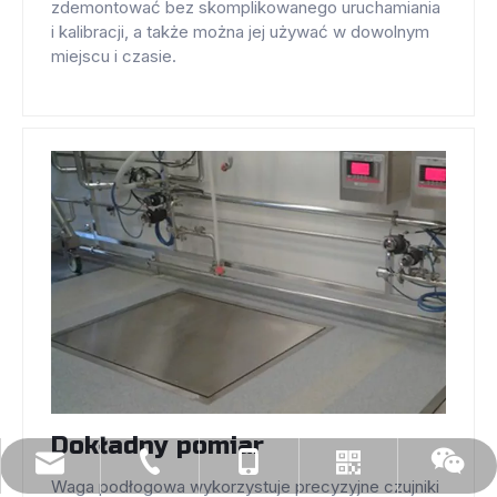
zdemontować bez skomplikowanego uruchamiania
i kalibracji, a także można jej używać w dowolnym
miejscu i czasie.
Dokładny pomiar
sales@chinahener.com
86-519-86255726
13776877830
Whatsapp
Wechat
Waga podłogowa wykorzystuje precyzyjne czujniki