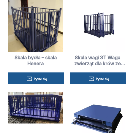
Skala bydła – skala
Skala wagi 3T Waga
Henera
zwierząt dla krów ze
wskaźnikiem i drukarką
Pytać się
Pytać się