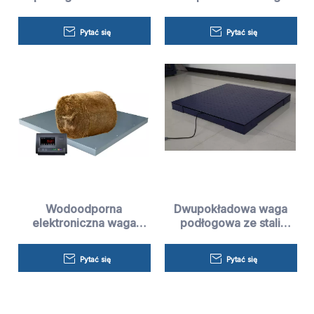
węglowej
podłogowa-waga
Henera
Pytać się
Pytać się
Wodoodporna
Dwupokładowa waga
elektroniczna waga
podłogowa ze stali
platformowa o udźwigu
węglowej
5 ton
Pytać się
Pytać się