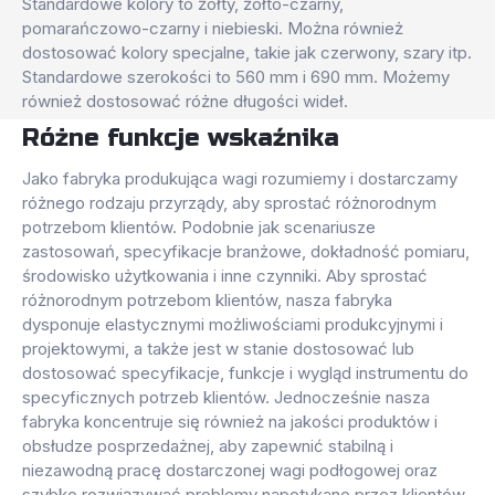
Standardowe kolory to żółty, żółto-czarny,
pomarańczowo-czarny i niebieski. Można również
dostosować kolory specjalne, takie jak czerwony, szary itp.
Standardowe szerokości to 560 mm i 690 mm. Możemy
również dostosować różne długości wideł.
Różne funkcje wskaźnika
Jako fabryka produkująca wagi rozumiemy i dostarczamy
różnego rodzaju przyrządy, aby sprostać różnorodnym
potrzebom klientów. Podobnie jak scenariusze
zastosowań, specyfikacje branżowe, dokładność pomiaru,
środowisko użytkowania i inne czynniki. Aby sprostać
różnorodnym potrzebom klientów, nasza fabryka
dysponuje elastycznymi możliwościami produkcyjnymi i
projektowymi, a także jest w stanie dostosować lub
dostosować specyfikacje, funkcje i wygląd instrumentu do
specyficznych potrzeb klientów. Jednocześnie nasza
fabryka koncentruje się również na jakości produktów i
obsłudze posprzedażnej, aby zapewnić stabilną i
niezawodną pracę dostarczonej wagi podłogowej oraz
szybko rozwiązywać problemy napotykane przez klientów