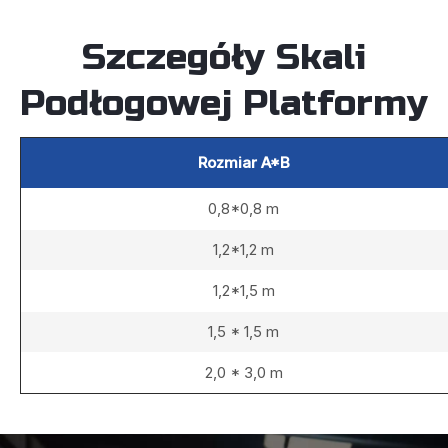
wsparcia
Szczegóły Skali
Podłogowej Platformy
Rozmiar A*B
0,8*0,8 m
1,2*1,2 m
1,2*1,5 m
1,5 * 1,5 m
2,0 * 3,0 m