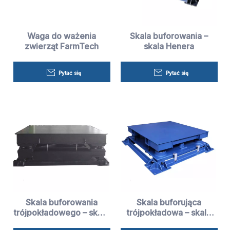
Waga do ważenia
Skala buforowania –
zwierząt FarmTech
skala Henera
Pytać się
Pytać się
Skala buforowania
Skala buforująca
trójpokładowego – skala
trójpokładowa – skala
Henera
Henera