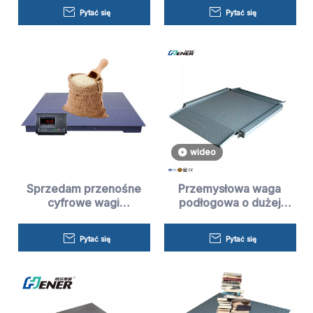
Pytać się
Pytać się
wideo
Sprzedam przenośne
Przemysłowa waga
cyfrowe wagi
podłogowa o dużej
podłogowe
wytrzymałości ze
przemysłowe
wskaźnikiem LCD
Pytać się
Pytać się