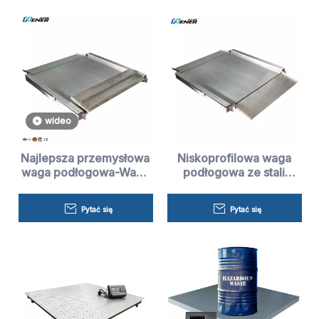
wideo
Najlepsza przemysłowa
Niskoprofilowa waga
waga podłogowa-Waga
podłogowa ze stali
Henera
nierdzewnej-HENER
Pytać się
Pytać się