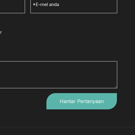
Whatsapp
r
Wechat
Hantar Pertanyaan