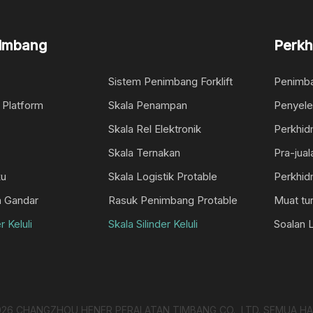
nimbang
Perkh
Sistem Penimbang Forklift
Penimba
i Platform
Skala Penampan
Penyele
Skala Rel Elektronik
Perkhid
Skala Ternakan
Pra-jua
ku
Skala Logistik Protable
Perkhid
n Gandar
Rasuk Penimbang Protable
Muat tu
r Keluli
Skala Silinder Keluli
Soalan 
026
CHANGZHOU HENER PERALATAN TIMBANG CO., LTD. SEMUA HA