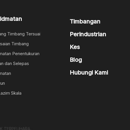
idmatan
Timbangan
Perindustrian
ng Timbang Tersuai
saian Timbang
Kes
matan Penentukuran
Blog
lan dan Selepas
Hubungi Kami
matan
run
Lazim Skala
K TERPELIHARA.