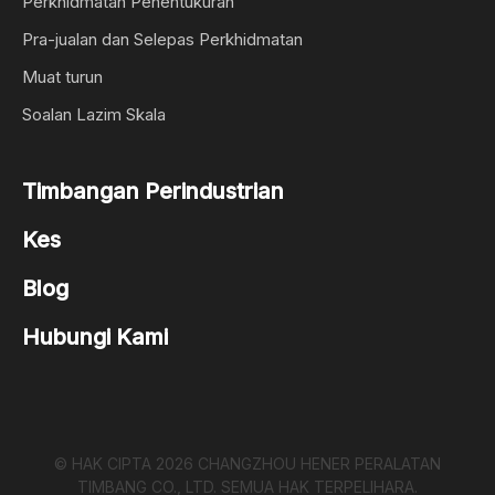
Perkhidmatan Penentukuran
Pra-jualan dan Selepas Perkhidmatan
Muat turun
Soalan Lazim Skala
Timbangan Perindustrian
Kes
Blog
Hubungi Kami
© HAK CIPTA
2026
CHANGZHOU HENER PERALATAN
TIMBANG CO., LTD. SEMUA HAK TERPELIHARA.