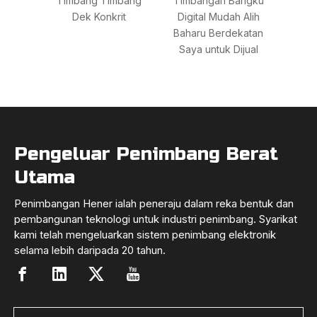
Timbang Timbang
Timbangan Bangku
peni
Dek Konkrit
Digital Mudah Alih
untu
Baharu Berdekatan
Saya untuk Dijual
Pengeluar Penimbang Berat
Utama
Penimbangan Hener ialah peneraju dalam reka bentuk dan
pembangunan teknologi untuk industri penimbang. Syarikat
kami telah mengeluarkan sistem penimbang elektronik
selama lebih daripada 20 tahun.