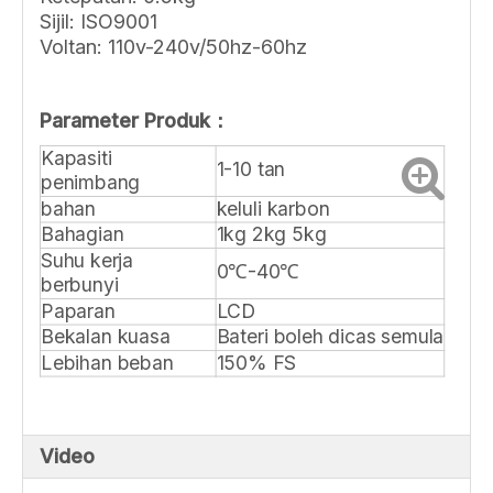
Sijil: ISO9001
Voltan: 110v-240v/50hz-60hz
Parameter Produk：
Kapasiti
1-10 tan
penimbang
bahan
keluli karbon
Bahagian
1kg 2kg 5kg
Suhu kerja
0℃-40℃
berbunyi
Paparan
LCD
Bekalan kuasa
Bateri boleh dicas semula
Lebihan beban
150% FS
Video