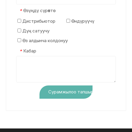
Өзүңдү сүрөттө
*
Дистрибьютор
Өндүрүүчү
Дүң сатуучу
Өз алдынча колдонуу
Кабар
*
Сурамжылоо тапшыруу