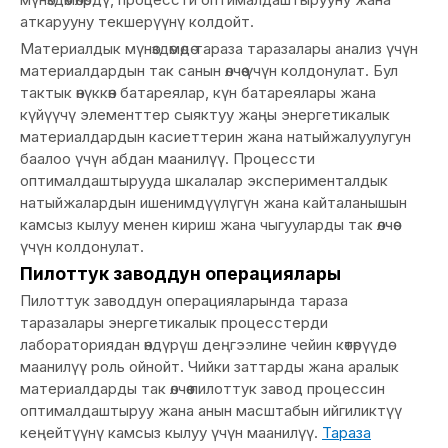
аткарууну текшерүүнү колдойт.
Материалдык мүнөздөмөдө тараза таразалары анализ үчүн
материалдардын так санын өлчөө үчүн колдонулат. Бул
тактык өнүккөн батареялар, күн батареялары жана
күйүүчү элементтер сыяктуу жаңы энергетикалык
материалдардын касиеттерин жана натыйжалуулугун
баалоо үчүн абдан маанилүү. Процессти
оптималдаштырууда шкалалар эксперименталдык
натыйжалардын ишенимдүүлүгүн жана кайталанышын
камсыз кылуу менен кириш жана чыгууларды так өлчөө
үчүн колдонулат.
Пилоттук заводдун операциялары
Пилоттук заводдун операцияларында тараза
таразалары энергетикалык процесстерди
лабораториядан өндүрүш деңгээлине чейин көтөрүүдө
маанилүү роль ойнойт. Чийки заттарды жана аралык
материалдарды так өлчөө пилоттук завод процессин
оптималдаштыруу жана анын масштабын ийгиликтүү
кеңейтүүнү камсыз кылуу үчүн маанилүү.
Тараза