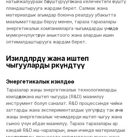
натыйжалуураак бөлүштүрүүгө жана келечектеги өсүштү
пландаштырууга жардам берет. Салмак жана
материалдык агымдар боюнча реалдуу убакытта
маалыматтарды берүү менен, тараза таразалары
энергетикалык компанияларга чыгымдарды үнөмдөө
мүмкүнчүлүктөрүн аныктоого жана алардын ишин
оптималдаштырууга жардам берет.
Изилдөөлөрдү жана иштеп
чыгууларды өркүндөтүү
Энергетикалык изилдөө
Таразалар жаңы энергетикалык технологияларды
изилдөөдө жана иштеп чыгууда (R&D) маанилүү
инструмент болуп саналат. R&D процессинде чийки
заттарды жана эксперименталдык үлгүлөрдү так өлчөө
жаңы энергетикалык чечимдерди иштеп чыгуу жана
сыноо үчүн абдан маанилүү. Тараза таразалары ар
кандай R&D иш-чараларын, анын ичинде материалдык
мүнөздөмөлөрдү, процессти оптималдаштырууну жана