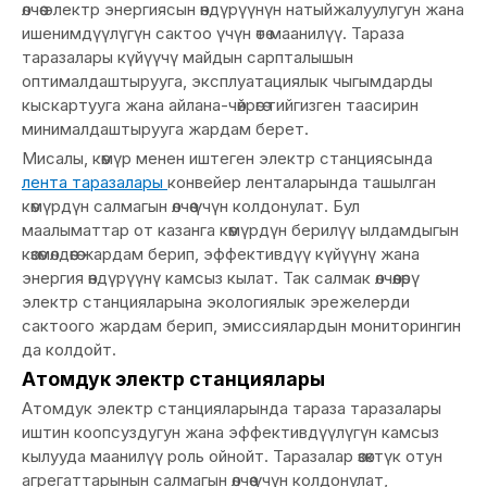
өлчөө электр энергиясын өндүрүүнүн натыйжалуулугун жана
ишенимдүүлүгүн сактоо үчүн өтө маанилүү. Тараза
таразалары күйүүчү майдын сарпталышын
оптималдаштырууга, эксплуатациялык чыгымдарды
кыскартууга жана айлана-чөйрөгө тийгизген таасирин
минималдаштырууга жардам берет.
Мисалы, көмүр менен иштеген электр станциясында
лента таразалары
конвейер ленталарында ташылган
көмүрдүн салмагын өлчөө үчүн колдонулат. Бул
маалыматтар от казанга көмүрдүн берилүү ылдамдыгын
көзөмөлдөөгө жардам берип, эффективдүү күйүүнү жана
энергия өндүрүүнү камсыз кылат. Так салмак өлчөөлөрү
электр станцияларына экологиялык эрежелерди
сактоого жардам берип, эмиссиялардын мониторингин
да колдойт.
Атомдук электр станциялары
Атомдук электр станцияларында тараза таразалары
иштин коопсуздугун жана эффективдүүлүгүн камсыз
кылууда маанилүү роль ойнойт. Таразалар өзөктүк отун
агрегаттарынын салмагын өлчөө үчүн колдонулат,