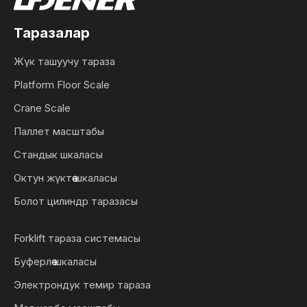
Таразалар
Жүк ташуучу тараза
Platform Floor Scale
Crane Scale
Паллет масштабы
Стандык шкаласы
Октун жүктөө шкаласы
Болот цилиндр таразасы
Forklift тараза системасы
Буферлөө шкаласы
Электрондук темир тараза