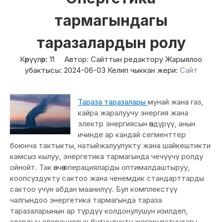
тармагындагы
таразалардын ролу
Көрүүлөр:
11
Автор: Сайттын редактору Жарыялоо
убактысы: 2024-06-03 Келип чыккан жери:
Сайт
Тараза таразалары
мунай жана газ,
кайра жаралуучу энергия жана
электр энергиясын өндүрүү, анын
ичинде ар кандай сегменттер
боюнча тактыкты, натыйжалуулукту жана шайкештикти
камсыз кылуу, энергетика тармагында чечүүчү ролду
ойнойт. Так өлчөө операцияларды оптималдаштыруу,
коопсуздукту сактоо жана ченемдик стандарттарды
сактоо үчүн абдан маанилүү. Бул комплекстүү
чалгындоо энергетика тармагында тараза
таразаларынын ар түрдүү колдонулушун изилдеп,
алардын операциялык бүтүндүктү жогорулатуудагы