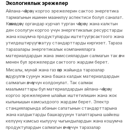
Экологиялык эрежелер
Айлана-чөйрөнү коргоо эрежелерин сактоо энергетика
тармагынын ишинин маанилүү аспектиси болуп саналат.
Көзөмөлдөөчү органдар курчап турган чөйрөнү жана калктын
ден соолугун коргоо үчүн энергетикалык ресурстарды
жана кошумча продуктуларды иштетүүгө, сактоого жана
утилдештирүүгө катуу стандарттарды киргизет. Тараза
таразалары энергетикалык компанияларга
материалдардын жана эмиссиялардын салмагын так өлчөө
менен бул эрежелерди сактоого жардам берет.
Мисалы, мунай жана газ өнөр жайында таразалар
өндүрүлгөн суунун жана башка калдык материалдардын
салмагын өлчөө үчүн колдонулат. Так салмак
маалыматтары бул материалдардын айлана-чөйрөнү
коргоо эрежелерине ылайык иштетилишин жана жок
кылынышын камсыздоого жардам берет. Электр
станцияларында абанын сапатынын стандарттарына
жана калдыктарды башкаруунун талаптарына шайкеш
келүүнү камсыз кылуучу чыгындылардын жана кошумча
продуктулардын салмагын өлчөө үчүн таразалар