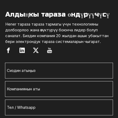
Алдыңкы тараза өндүрүүчүсү
Hener тараза тараза тармагы үчүн технологияны
долбоорлоо жана өнүктүрүү боюнча лидер болуп
саналат. Биздин компания 20 жылдан ашык убакыттан
бери электрондук тараза системаларын чыгарат.