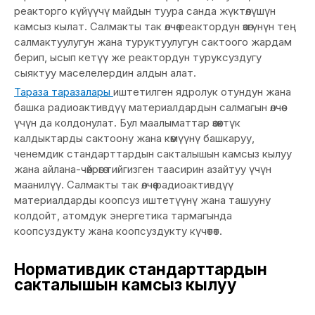
реакторго күйүүчү майдын туура санда жүктөлүшүн
камсыз кылат. Салмакты так өлчөө реактордун өзөгүнүн тең
салмактуулугун жана туруктуулугун сактоого жардам
берип, ысып кетүү же реактордун туруксуздугу
сыяктуу маселелердин алдын алат.
Тараза таразалары
иштетилген ядролук отундун жана
башка радиоактивдүү материалдардын салмагын өлчөө
үчүн да колдонулат. Бул маалыматтар өзөктүк
калдыктарды сактоону жана көмүүнү башкаруу,
ченемдик стандарттардын сакталышын камсыз кылуу
жана айлана-чөйрөгө тийгизген таасирин азайтуу үчүн
маанилүү. Салмакты так өлчөө радиоактивдүү
материалдарды коопсуз иштетүүнү жана ташууну
колдойт, атомдук энергетика тармагында
коопсуздукту жана коопсуздукту күчөтөт.
Нормативдик стандарттардын
сакталышын камсыз кылуу