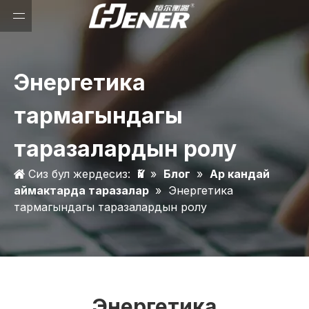
Энергетика
тармагындагы
таразалардын ролу
Сиз бул жердесиз:
Үй
»
Блог
»
Ар кандай
аймактарда таразалар
»
Энергетика
тармагындагы таразалардын ролу
Энергетика