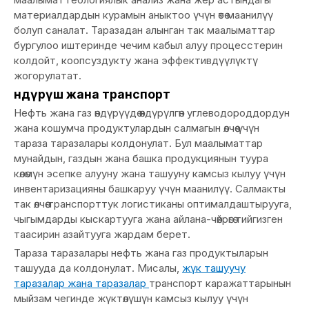
материалдардын курамын аныктоо үчүн өтө маанилүү
болуп саналат. Таразадан алынган так маалыматтар
бургулоо иштеринде чечим кабыл алуу процесстерин
колдойт, коопсуздукту жана эффективдүүлүктү
жогорулатат.
Өндүрүш жана транспорт
Нефть жана газ өндүрүүдө өндүрүлгөн углеводороддордун
жана кошумча продуктулардын салмагын өлчөө үчүн
тараза таразалары колдонулат. Бул маалыматтар
мунайдын, газдын жана башка продукциянын туура
көлөмүн эсепке алууну жана ташууну камсыз кылуу үчүн
инвентаризацияны башкаруу үчүн маанилүү. Салмакты
так өлчөө транспорттук логистиканы оптималдаштырууга,
чыгымдарды кыскартууга жана айлана-чөйрөгө тийгизген
таасирин азайтууга жардам берет.
Тараза таразалары нефть жана газ продуктыларын
ташууда да колдонулат. Мисалы,
жүк ташуучу
таразалар жана таразалар
транспорт каражаттарынын
мыйзам чегинде жүктөлүшүн камсыз кылуу үчүн