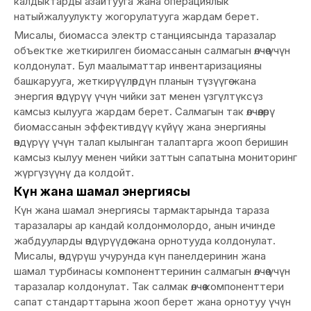
калдыктарды азайтууга жана операциялык
натыйжалуулукту жогорулатууга жардам берет.
Мисалы, биомасса электр станциясында таразалар
объектке жеткирилген биомассанын салмагын өлчөө үчүн
колдонулат. Бул маалыматтар инвентаризацияны
башкарууга, жеткирүүлөрдүн планын түзүүгө жана
энергия өндүрүү үчүн чийки зат менен үзгүлтүксүз
камсыз кылууга жардам берет. Салмагын так өлчөөлөрү
биомассанын эффективдүү күйүү жана энергияны
өндүрүү үчүн талап кылынган талаптарга жооп беришин
камсыз кылуу менен чийки заттын сапатына мониторинг
жүргүзүүнү да колдойт.
Күн жана шамал энергиясы
Күн жана шамал энергиясы тармактарында тараза
таразалары ар кандай колдонмолордо, анын ичинде
жабдууларды өндүрүүдө жана орнотууда колдонулат.
Мисалы, өндүрүш учурунда күн панелдеринин жана
шамал турбинасы компоненттеринин салмагын өлчөө үчүн
таразалар колдонулат. Так салмак өлчөө компоненттери
сапат стандарттарына жооп берет жана орнотуу үчүн