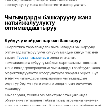
коопсуздукту жана шайкештикти жогорулатат.
Чыгымдарды башкарууну жана
натыйжалуулукту
оптималдаштыруу
Күйүүчү майдын наркын башкаруу
Энергетика тармагындагы чыгашаларды башкарууну
оптималдаштыруу үчүн күйүүчү майдын көлөмүн так өлчөө
зарыл.
Тараза таразалары
энергетикалык
компанияларга күйүүчү майдын сарпталышын көзөмөлдөөгө
жана көзөмөлдөөгө, операциялык чыгымдарды азайтууга жана
эффективдүүлүктү жогорулатууга жардам берет. Бул
өзгөчө отун чыгымдары операциялык чыгымдардын
олуттуу бөлүгүн түзгөн электр энергиясын өндүрүүдө
маанилүү.
Мысал учин, тебигы газ электрик станциясында
объектине гетирилен тебигы газыц аграмыны ченемек
учин таразалар уланыляр. Бул маалыматтар күйүүчү май