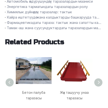
Автомобиль өндүрүшүндөгү таразалардын мааниси
Энергетика тармагындагы таразалардын ролу
Химиялык дүйнөдөгү таразалар: тактык
Кайра иштетүүдө жана калдыктарды башкарууда таразалардын ролу
Фармацевтикадагы тараза: тактык жана сапатты камсыз кылуу
Тамак-аш жана суусундуктардагы таразалардын маанисин ачуу
Related Products
Бетон палуба
Жүк ташуучу унаа
Platfo
таразасы
таразасы
H