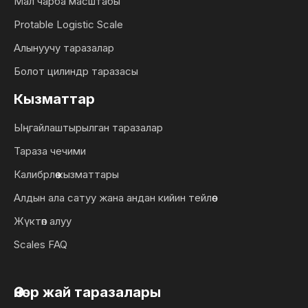
Мал чарба масштабы
Protable Logistic Scale
Алынуучу таразалар
Болот цилиндр таразасы
Кызматтар
Ыңгайлаштырылган таразалар
Тараза чечими
Калибрлөө кызматтары
Алдын ала сатуу жана андан кийин тейлөө
Жүктөп алуу
Scales FAQ
Өнөр жай таразалары