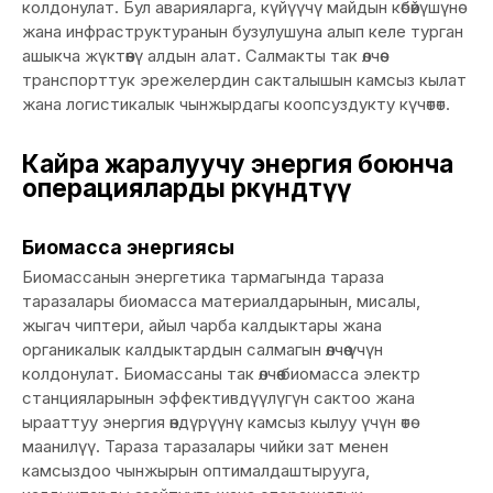
колдонулат. Бул аварияларга, күйүүчү майдын көбөйүшүнө
жана инфраструктуранын бузулушуна алып келе турган
ашыкча жүктөөнү алдын алат. Салмакты так өлчөө
транспорттук эрежелердин сакталышын камсыз кылат
жана логистикалык чынжырдагы коопсуздукту күчөтөт.
Кайра жаралуучу энергия боюнча
операцияларды өркүндөтүү
Биомасса энергиясы
Биомассанын энергетика тармагында тараза
таразалары биомасса материалдарынын, мисалы,
жыгач чиптери, айыл чарба калдыктары жана
органикалык калдыктардын салмагын өлчөө үчүн
колдонулат. Биомассаны так өлчөө биомасса электр
станцияларынын эффективдүүлүгүн сактоо жана
ырааттуу энергия өндүрүүнү камсыз кылуу үчүн өтө
маанилүү. Тараза таразалары чийки зат менен
камсыздоо чынжырын оптималдаштырууга,