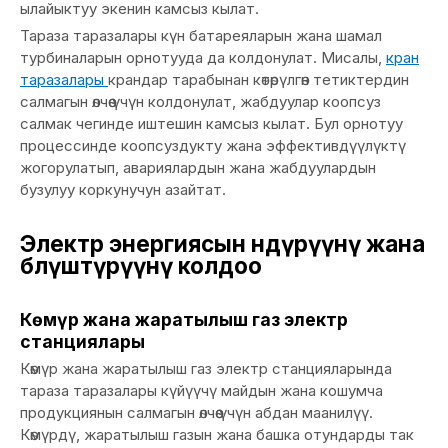
ылайыктуу экенин камсыз кылат.
Тараза таразалары күн батареяларын жана шамал
турбиналарын орнотууда да колдонулат. Мисалы,
кран
таразалары
крандар тарабынан көтөрүлгөн тетиктердин
салмагын өлчөө үчүн колдонулат, жабдуулар коопсуз
салмак чегинде иштешин камсыз кылат. Бул орнотуу
процессинде коопсуздукту жана эффективдүүлүктү
жогорулатып, авариялардын жана жабдуулардын
бузулуу коркунучун азайтат.
Электр энергиясын өндүрүүнү жана
бөлүштүрүүнү колдоо
Көмүр жана жаратылыш газ электр
станциялары
Көмүр жана жаратылыш газ электр станцияларында
тараза таразалары күйүүчү майдын жана кошумча
продукциянын салмагын өлчөө үчүн абдан маанилүү.
Көмүрдү, жаратылыш газын жана башка отундарды так