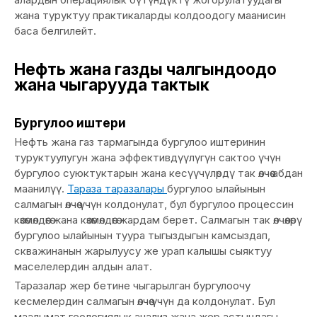
жана туруктуу практикаларды колдоодогу маанисин
баса белгилейт.
Нефть жана газды чалгындоодо
жана чыгарууда тактык
Бургулоо иштери
Нефть жана газ тармагында бургулоо иштеринин
туруктуулугун жана эффективдүүлүгүн сактоо үчүн
бургулоо суюктуктарын жана кесүүчүлөрдү так өлчөө абдан
маанилүү.
Тараза таразалары
бургулоо ылайынын
салмагын өлчөө үчүн колдонулат, бул бургулоо процессин
көзөмөлдөөгө жана көзөмөлдөөгө жардам берет. Салмагын так өлчөөлөрү
бургулоо ылайынын туура тыгыздыгын камсыздап,
скважинанын жарылуусу же урап калышы сыяктуу
маселелердин алдын алат.
Таразалар жер бетине чыгарылган бургулоочу
кесмелердин салмагын өлчөө үчүн да колдонулат. Бул
маалымат геологиялык анализ жана жер астындагы