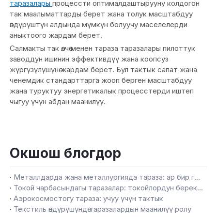
таразалары
процессти оптималдаштырууну колдогон
так маалыматтарды берет жана толук масштабдуу
өндүрүштүн алдында мүмкүн болуучу маселелерди
аныктоого жардам берет.
Салмакты так өлчөө менен тараза таразалары пилоттук
заводдун ишинин эффективдүү жана коопсуз
жүргүзүлүшүнө жардам берет. Бул тактык сапат жана
ченемдик стандарттарга жооп берген масштабдуу
жана туруктуу энергетикалык процесстерди иштеп
чыгуу үчүн абдан маанилүү.
Окшош блогдор
Металлдарда жана металлургияда тараза: ар бир граммдагы тактык
Токой чарбасындагы таразалар: токойлордун берекесин өлчөө
Аэрокосмостогу тараза: учуу үчүн тактык
Текстиль өндүрүшүндө таразалардын маанилүү ролу