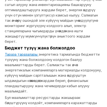
сатып алууну жана инвентаризацияны башкарууну
оптималдаштырууга жардам берет, энергия өндүрүү
үчүн отун менен үзгүлтүксүз камсыз кылуу. Салмагын
так өлчөөлөрү ошондой эле күйүүчү майдын үнөмдүүлүгүнө
мониторинг жүргүзүүнү колдоого алып, электр
станцияларына чыгымдарды үнөмдөө жана ишти
жакшыртуу мүмкүнчүлүктөрүн аныктоого жардам
берет.
Бюджет түзүү жана болжолдоо
Тараза таразалары
энергетика тармагында бюджетти
түзүүнү жана болжолдоону колдогон баалуу
маалыматтарды берет. Салмакты так өлчөө
энергетикалык компанияларга материалды колдонууну,
күйүүчү майдын сарпталышын жана өндүрүштүн
ылдамдыгын көзөмөлдөөгө жардам берип, финансылык
пландаштырууну жана чечимдерди кабыл алууну
маалымдайт.
Бул маалыматтар ресурстарды жакшыраак
бөлүштүрүүнү колдойт, компанияларга каражаттарды