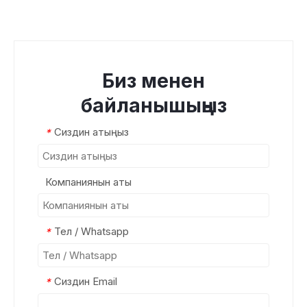
Биз менен
байланышыңыз
Сиздин атыңыз
*
Компаниянын аты
Тел / Whatsapp
*
Сиздин Email
*