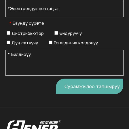
Өзүңдү сүрөттө
*
Дистрибьютор
Өндүрүүчү
Дүң сатуучу
Өз алдынча колдонуу
Сурамжылоо тапшыруу