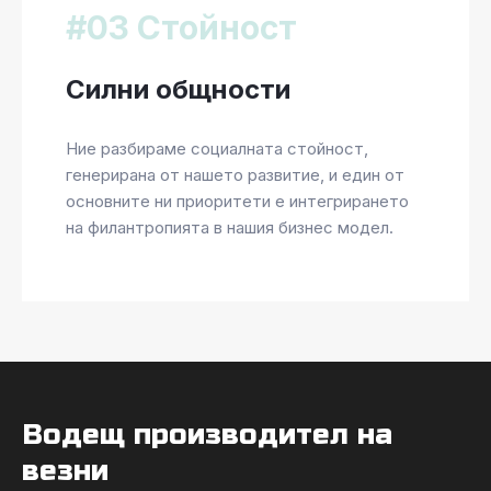
#03 Стойност
Силни общности
Ние разбираме социалната стойност,
генерирана от нашето развитие, и един от
основните ни приоритети е интегрирането
на филантропията в нашия бизнес модел.
Водещ производител на
везни