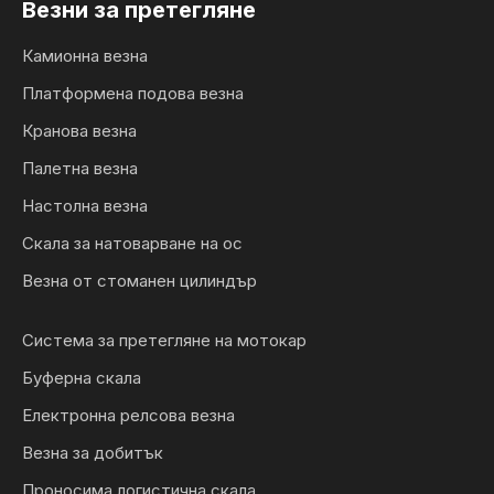
Везни за претегляне
Камионна везна
Платформена подова везна
Кранова везна
Палетна везна
Настолна везна
Скала за натоварване на ос
Везна от стоманен цилиндър
Система за претегляне на мотокар
Буферна скала
Електронна релсова везна
Везна за добитък
Проносима логистична скала