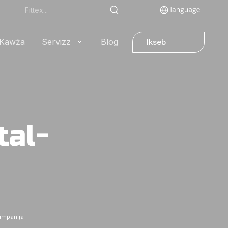
Kawża
Servizz
Blog
Ikseb
Kwotazzjoni
tal-
kumpanija