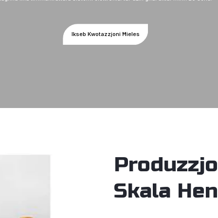
Ikseb Kwotazzjoni Ħieles
Produzzjo
Skala Hen