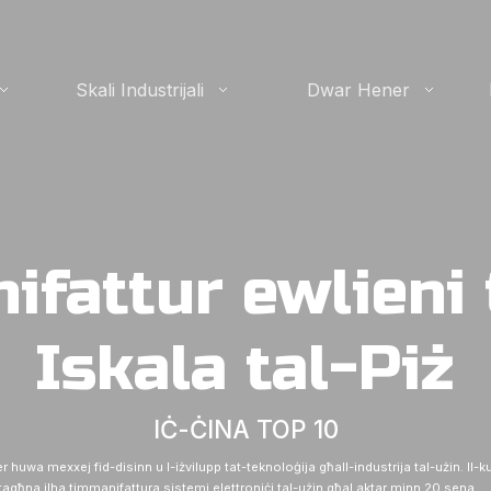
Skali Industrijali
Dwar Hener
ifattur ewlieni 
Iskala tal-Piż
IĊ-ĊINA TOP 10
r huwa mexxej fid-disinn u l-iżvilupp tat-teknoloġija għall-industrija tal-użin. Il-
tagħna ilha timmanifattura sistemi elettroniċi tal-użin għal aktar minn 20 sena.