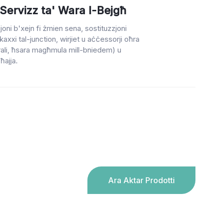
Servizz ta' Wara l-Bejgħ
oni b'xejn fi żmien sena, sostituzzjoni
kaxxi tal-junction, wirjiet u aċċessorji oħra
turali, ħsara magħmula mill-bniedem) u
-ħajja.
Ara Aktar Prodotti