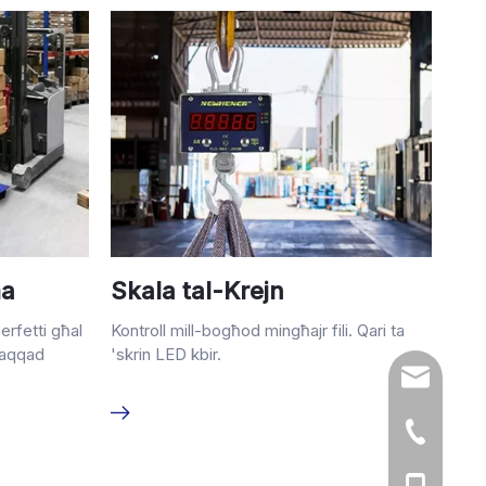
ma
Skala tal-Krejn
erfetti għal
Kontroll mill-bogħod mingħajr fili. Qari ta
għaqqad
'skrin LED kbir.
sales@chi
86-519-86
86- 13776