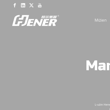
Miżien
Man
L-użin Hene