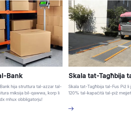
al-Bank
Skala tat-Tagħbija t
Bank hija struttura tal-azzar tal-
Skala tat-Tagħbija tal-Fus Piż li 
nitura miksija bil-qawwa, korp li
120% tal-kapaċità tal-piż mejjet
dx mhux obbligatorju!