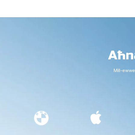
Aħn
Mill-ewwel