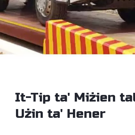
It-Tip ta' Miżien ta
Użin ta' Hener