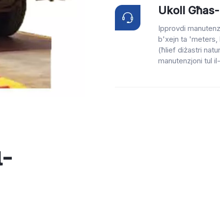
Ukoll Għas-
Ipprovdi manutenzj
b'xejn ta 'meters, 
(ħlief diżastri na
manutenzjoni tul il
l-