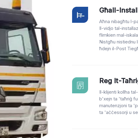
Għall-Instal
Aħna nibagħtu l-pas
Il-vidjo tal-install
flimkien mal-iskala
Nistgħu nistiednu li
ħdejn il-Post Tiegħ
Reg It-Taħr
Il-klijenti kollha 
b'xejn ta 'taħriġ fuq
manutenzjoni ta '
ta 'aċċessorji u se