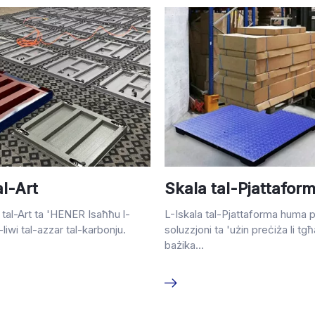
al-Art
Skala tal-Pjattafor
tal-Art ta 'HENER Isaħħu l-
L-Iskala tal-Pjattaforma huma p
l-liwi tal-azzar tal-karbonju.
soluzzjoni ta 'użin preċiża li t
bażika...