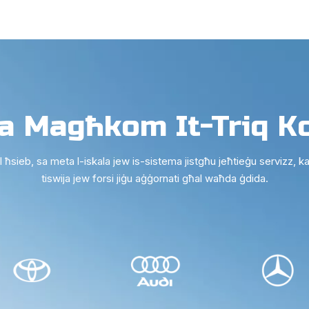
a Magħkom It-Triq Ko
 ħsieb, sa meta l-iskala jew is-sistema jistgħu jeħtieġu servizz, kal
tiswija jew forsi jiġu aġġornati għal waħda ġdida.