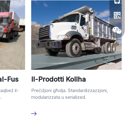
al-Fus
Il-Prodotti Kollha
Whatsapp
jaqbeż il-
Preċiżjoni għolja. Standardizzazzjoni,
.
modularizzata u serialized.
Wechat