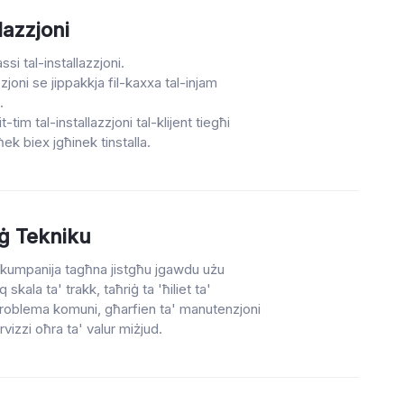
lazzjoni
si tal-installazzjoni.
azzjoni se jippakkja fil-kaxxa tal-injam
.
t-tim tal-installazzjoni tal-klijent tiegħi
ek biex jgħinek tinstalla.
iġ Tekniku
tal-kumpanija tagħna jistgħu jgawdu użu
 skala ta' trakk, taħriġ ta 'ħiliet ta'
problema komuni, għarfien ta' manutenzjoni
rvizzi oħra ta' valur miżjud.