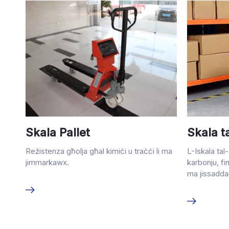
Skala Pallet
Skala t
Reżistenza għolja għal kimiċi u traċċi li ma
L-Iskala tal-
jimmarkawx.
karbonju, fi
ma jissadda