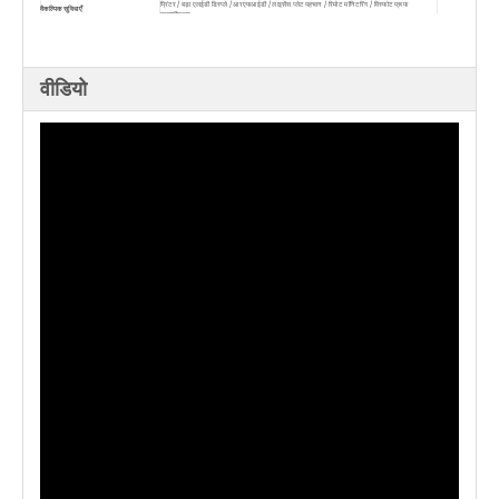
प्रिंटर / बड़ा एलईडी डिस्प्ले / आरएफआईडी / लाइसेंस प्लेट पहचान / रिमोट मॉनिटरिंग / विस्फोट प्रूफ
वैकल्पिक सुविधाएँ
प्रमाणीकरण
वीडियो