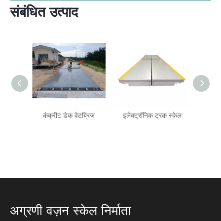
संबंधित उत्पाद
कंक्रीट डेक वेटब्रिज
इलेक्ट्रॉनिक ट्रक स्केल
पोर्टे
अग्रणी वज़न स्केल निर्माता