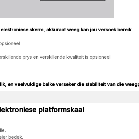
m, elektroniese skerm, akkuraat weeg kan jou versoek bereik
 opsioneel
rskillende prys en verskillende kwaliteit is opsioneel
k, en veelvuldige balke verseker die stabiliteit van die weeg
lektroniese platformskaal
le.
eier bedek.