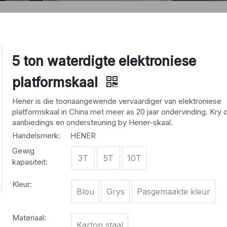
5 ton waterdigte elektroniese
platformskaal
Hener is die toonaangewende vervaardiger van elektroniese
platformskaal in China met meer as 20 jaar ondervinding. Kry 
aanbiedings en ondersteuning by Hener-skaal.
Handelsmerk:
HENER
Gewig
3T
5T
10T
kapasiteit:
Kleur:
Blou
Grys
Pasgemaakte kleur
Materiaal:
Karton staal