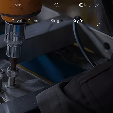
Geval
Diens
Blog
Kry 'n
kwotasie