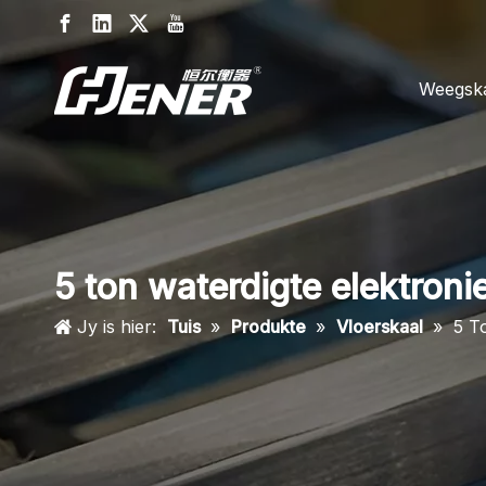
Weegsk
5 ton waterdigte elektroni
Jy is hier:
Tuis
»
Produkte
»
Vloerskaal
»
5 T