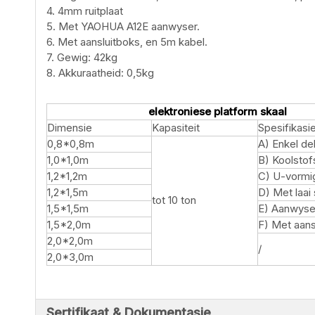
4. 4mm ruitplaat
5. Met YAOHUA A12E aanwyser.
6. Met aansluitboks, en 5m kabel.
7. Gewig: 42kg
8. Akkuraatheid: 0,5kg
elektroniese platform skaal
Dimensie
Kapasiteit
Spesifikasi
0,8*0,8m
A) Enkel de
1,0*1,0m
B) Koolstof
1,2*1,2m
C) U-vormi
1,2*1,5m
D) Met laai 
tot 10 ton
1,5*1,5m
E) Aanwyse
1,5*2,0m
F) Met aans
2,0*2,0m
/
2,0*3,0m
Sertifikaat & Dokumentasie