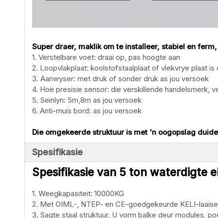
Super draer, maklik om te installeer, stabiel en fer
1. Verstelbare voet: draai op, pas hoogte aan
2. Loopvlakplaat: koolstofstaalplaat of vlekvrye plaat is
3. Aanwyser: met druk of sonder druk as jou versoek
4. Hoë presisie sensor: die verskillende handelsmerk, ve
5. Seinlyn: 5m,8m as jou versoek
6. Anti-muis bord: as jou versoek
Die omgekeerde struktuur is met 'n oogopslag duideli
Spesifikasie
Spesifikasie van 5 ton waterdigte e
1. Weegkapasiteit: 10000KG
2. Met OIML-, NTEP- en CE-goedgekeurde KELI-laaisel
3. Sagte staal struktuur, U vorm balke deur modules, po