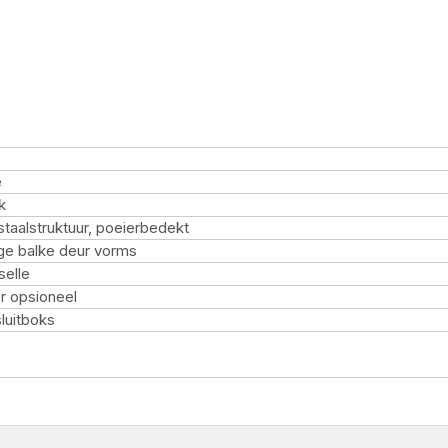
e
k
staalstruktuur, poeierbedekt
ge balke deur vorms
selle
r opsioneel
luitboks